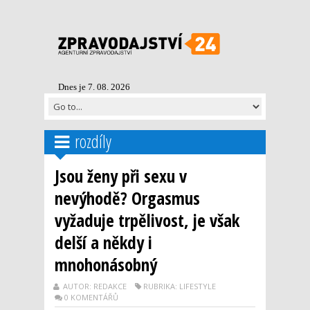
Dnes je 7. 08. 2026
rozdíly
Jsou ženy při sexu v
nevýhodě? Orgasmus
vyžaduje trpělivost, je však
delší a někdy i
mnohonásobný
AUTOR: REDAKCE
RUBRIKA: LIFESTYLE
0 KOMENTÁŘŮ