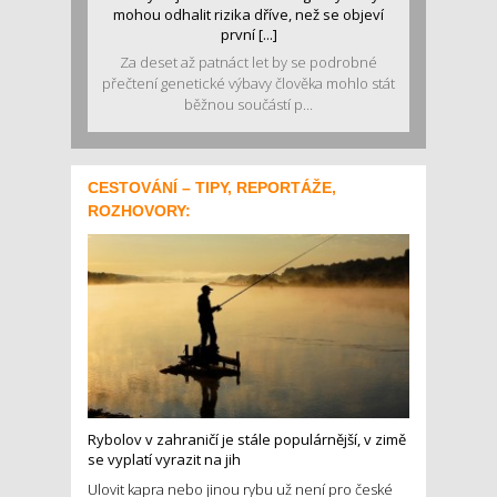
mohou odhalit rizika dříve, než se objeví
první [...]
Za deset až patnáct let by se podrobné
přečtení genetické výbavy člověka mohlo stát
běžnou součástí p...
CESTOVÁNÍ – TIPY, REPORTÁŽE,
ROZHOVORY:
Rybolov v zahraničí je stále populárnější, v zimě
se vyplatí vyrazit na jih
Ulovit kapra nebo jinou rybu už není pro české