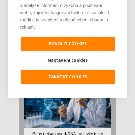
a analýze informací o výkonu a používání
webu, zajištění fungování funkcí ze sociálních
médií a ke zlepšení a přizpůsobení obsahu a
reklam.
Je jen pro sportovce, přiberu po něm a ve
POVOLIT COOKIES
stravě ho mám dostatek. Znáte nejčastějš [...]
Pojem protein již nějakou dobu rezonuje
Nastavení cookies
v oblasti zdraví, výživy i dlouhověkosti. Přesto
se o ně...
ZAKÁZAT COOKIES
Geny nejsou osud. DNA longevity testy