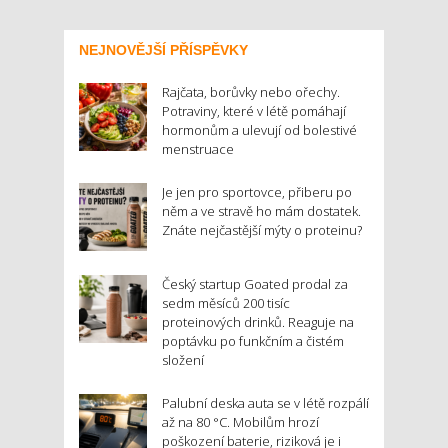
NEJNOVĚJŠÍ PŘÍSPĚVKY
Rajčata, borůvky nebo ořechy.
Potraviny, které v létě pomáhají
hormonům a ulevují od bolestivé
menstruace
Je jen pro sportovce, přiberu po
něm a ve stravě ho mám dostatek.
Znáte nejčastější mýty o proteinu?
Český startup Goated prodal za
sedm měsíců 200 tisíc
proteinových drinků. Reaguje na
poptávku po funkčním a čistém
složení
Palubní deska auta se v létě rozpálí
až na 80 °C. Mobilům hrozí
poškození baterie, riziková je i