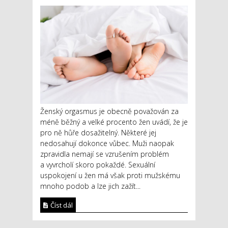
Ženský orgasmus je obecně považován za
méně běžný a velké procento žen uvádí, že je
pro ně hůře dosažitelný. Některé jej
nedosahují dokonce vůbec. Muži naopak
zpravidla nemají se vzrušením problém
a vyvrcholí skoro pokaždé. Sexuální
uspokojení u žen má však proti mužskému
mnoho podob a lze jich zažít...
Číst dál