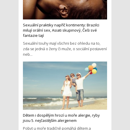
Sexuální praktiky napříč kontinenty: Brazilci
milují orální sex, Asiati skupinový, Češi své
fantazie tají
Sexuální touhy mají všichni bez ohledu na to,
zda se jedná o ženy či muže, o sociální postavení
neb...
Dětem i dospělým hrozí u moře alergie, ryby
jsou 5. nejčastějším alergenem
Pobyt u moře tradičně pomáhá dětem a