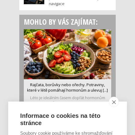
navigace
MOHLO BY VÁS ZAJÍMAT:
Rajčata, borůvky nebo ořechy. Potraviny,
které v létě pomáhají hormonům a ulevuj [...]
Léto je ideálním časem dopřát hormonům
malý restart. Čerstvé ovoce, zelenina nebo
luštěniny jsou práv...
Informace o cookies na této
stránce
Soubory cookie používáme ke shromažďování