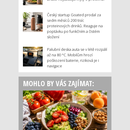
Český startup Goated prodal za
sedm měsíců 200 tisíc
proteinových drinků. Reaguje na
poptávku po funkčním a čistém
složení
Palubní deska auta se v létě rozpálí
až na 80 °C. Mobilům hrozí
poškození baterie, riziková je i
navigace
MOHLO BY VÁS ZAJÍMAT: