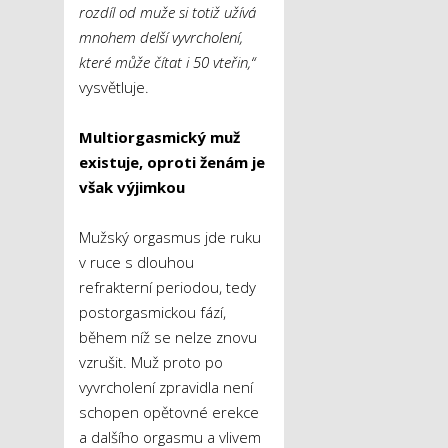
rozdíl od muže si totiž užívá
mnohem delší vyvrcholení,
které může čítat
i
50
vteřin,“
vysvětluje.
Multiorgasmický muž
existuje, oproti ženám je
však výjimkou
Mužský orgasmus jde ruku
v ruce s dlouhou
refrakterní periodou, tedy
postorgasmickou fází,
během níž se nelze znovu
vzrušit. Muž proto po
vyvrcholení zpravidla není
schopen opětovné erekce
a dalšího orgasmu a vlivem