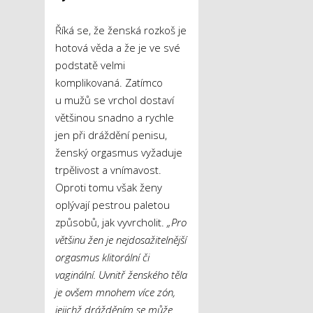
Říká se, že ženská rozkoš je
hotová věda a že je ve své
podstatě velmi
komplikovaná. Zatímco
u mužů se vrchol dostaví
většinou snadno a rychle
jen při dráždění penisu,
ženský orgasmus vyžaduje
trpělivost a vnímavost.
Oproti tomu však ženy
oplývají pestrou paletou
způsobů, jak vyvrcholit.
„Pro
většinu žen je nejdosažitelnější
orgasmus klitorální či
vaginální. Uvnitř ženského těla
je ovšem mnohem více zón,
jejichž drážděním se může