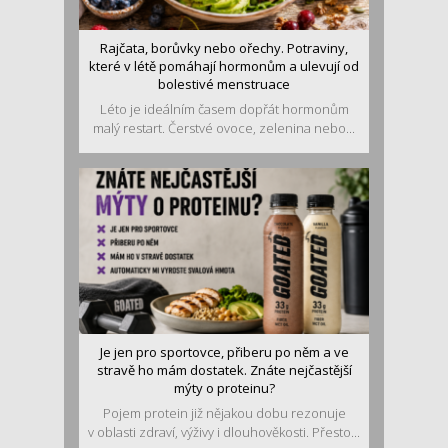
Rajčata, borůvky nebo ořechy. Potraviny,
které v létě pomáhají hormonům a ulevují od
bolestivé menstruace
Léto je ideálním časem dopřát hormonům
malý restart. Čerstvé ovoce, zelenina nebo...
Je jen pro sportovce, přiberu po něm a ve
stravě ho mám dostatek. Znáte nejčastější
mýty o proteinu?
Pojem protein již nějakou dobu rezonuje
v oblasti zdraví, výživy i dlouhověkosti. Přesto...