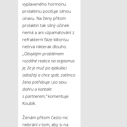
vyplaveného hormonu
prolaktinu pociťuje silnou
únavu. Na ženy přitom
prolaktin tak silný účinek
nemá a ani vzpamatování z
refrakterní fáze klitorisu
netrvá nikterak dlouho.
„
Obvyklým
problémem
rozdílné reakce
na orgasmus
je, že je muž po ejakulaci
odtažitý a
chce spát, zatímco
žena potřebuje i po sexu
dohru a kontakt
s partnerem,“
komentuje
Koubík.
Ženám přitom často nic
nebrání v tom, aby si na