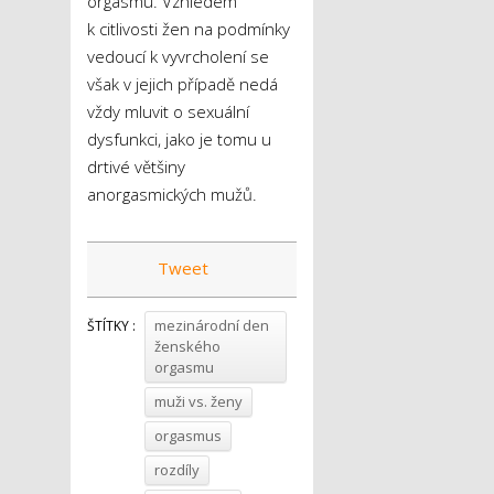
orgasmu. Vzhledem
k citlivosti žen na podmínky
vedoucí k vyvrcholení se
však v jejich případě nedá
vždy mluvit o sexuální
dysfunkci, jako je tomu u
drtivé většiny
anorgasmických mužů.
Tweet
mezinárodní den
ŠTÍTKY :
ženského
orgasmu
muži vs. ženy
orgasmus
rozdíly