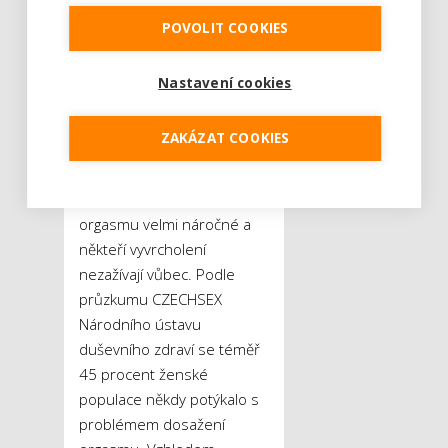
případů. K vyvrcholení si
POVOLIT COOKIES
proto dopomáhají orálním
uspokojováním, ruční
Nastavení cookies
stimulací či chvilkami
s erotickými pomůckami.
ZAKÁZAT COOKIES
Pro některé ženy i muže
může být ovšem dosažení
orgasmu velmi náročné a
někteří vyvrcholení
nezažívají vůbec. Podle
průzkumu CZECHSEX
Národního ústavu
duševního zdraví se téměř
45 procent ženské
populace někdy potýkalo s
problémem dosažení