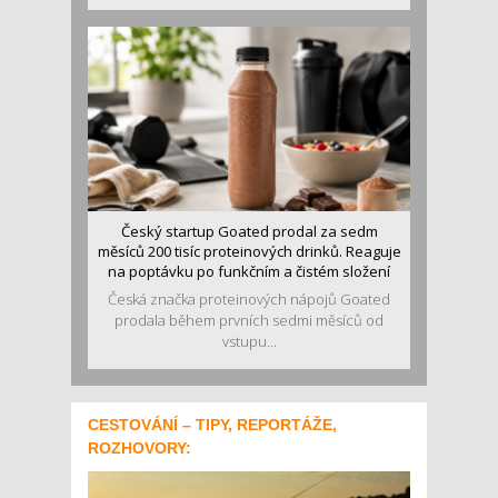
Český startup Goated prodal za sedm
měsíců 200 tisíc proteinových drinků. Reaguje
na poptávku po funkčním a čistém složení
Česká značka proteinových nápojů Goated
prodala během prvních sedmi měsíců od
vstupu...
CESTOVÁNÍ – TIPY, REPORTÁŽE,
ROZHOVORY: