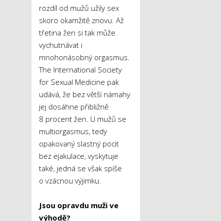
rozdíl od mužů užily sex
skoro okamžitě znovu. Až
třetina žen si tak může
vychutnávat i
mnohonásobný orgasmus.
The International Society
for Sexual Medicine pak
udává, že bez větší námahy
jej dosáhne přibližně
8 procent žen. U mužů se
multiorgasmus, tedy
opakovaný slastný pocit
bez ejakulace, vyskytuje
také, jedná se však spíše
o vzácnou výjimku.
Jsou opravdu muži ve
výhodě?