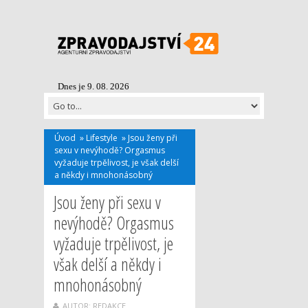
Dnes je 9. 08. 2026
Úvod
»
Lifestyle
»
Jsou ženy při
sexu v nevýhodě? Orgasmus
vyžaduje trpělivost, je však delší
a někdy i mnohonásobný
Jsou ženy při sexu v
nevýhodě? Orgasmus
vyžaduje trpělivost, je
však delší a někdy i
mnohonásobný
AUTOR: REDAKCE