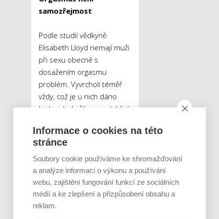
samozřejmost
Podle studií vědkyně
Elisabeth Lloyd nemají muži
při sexu obecně s
dosažením orgasmu
problém. Vyvrcholí téměř
vždy, což je u nich dáno
biologicky kvůli reprodukční
schopnosti. Naproti tomu
Informace o cookies na této
ženy vrcholu dosahují při
stránce
pohlavním styku méně. Asi
25 procent dotázaných
Soubory cookie používáme ke shromažďování
uvedlo, že jej dosáhne
a analýze informací o výkonu a používání
vždy, přibližně třetina pak
webu, zajištění fungování funkcí ze sociálních
málokdy či nikdy. Většina
médií a ke zlepšení a přizpůsobení obsahu a
reklam.
žen zažije orgasmus při
sexu zhruba v polovině