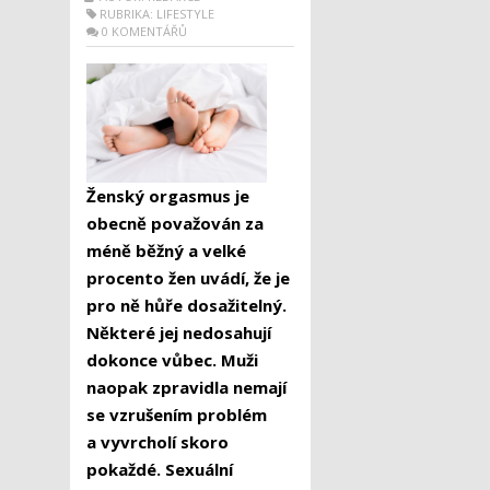
RUBRIKA:
LIFESTYLE
0 KOMENTÁŘŮ
Ženský orgasmus je
obecně považován za
méně běžný a velké
procento žen uvádí, že je
pro ně
hůře
dosažitelný
.
Některé jej nedosahují
dokonce vůbec
. Muži
naopak
zpravidla
nemají
se vzrušením problém
a
vyvrcholí
skoro
pokaždé.
Sexuální