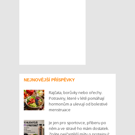
NEJNOVĚJŠÍ PŘÍSPĚVKY
Rajčata, borůvky nebo ořechy.
Potraviny, které v létě pomáhají
hormonům a ulevují od bolestivé
menstruace
Je jen pro sportovce, přiberu po
něm a ve stravě ho mám dostatek.
Znáte nejčastější mýty o proteinu?