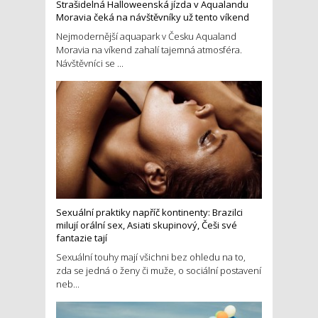
Strašidelná Halloweenská jízda v Aqualandu
Moravia čeká na návštěvníky už tento víkend
Nejmodernější aquapark v Česku Aqualand
Moravia na víkend zahalí tajemná atmosféra.
Návštěvníci se ...
Sexuální praktiky napříč kontinenty: Brazilci
milují orální sex, Asiati skupinový, Češi své
fantazie tají
Sexuální touhy mají všichni bez ohledu na to,
zda se jedná o ženy či muže, o sociální postavení
neb...