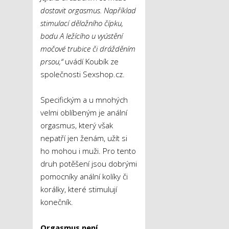
dostavit orgasmus. Například
stimulací děložního čípku,
bodu A ležícího u vyústění
močové trubice či dráždění
m
prsou,“
uvádí Koubík ze
společnosti Sexshop.cz.
Specifickým a u mnohých
velmi oblíbeným je anální
orgasmus, který však
nepatří jen ženám, užít si
ho mohou i muži. Pro tento
druh potěšení jsou dobrými
pomocníky anální kolíky či
korálky, které stimulují
konečník.
Orgasmus není