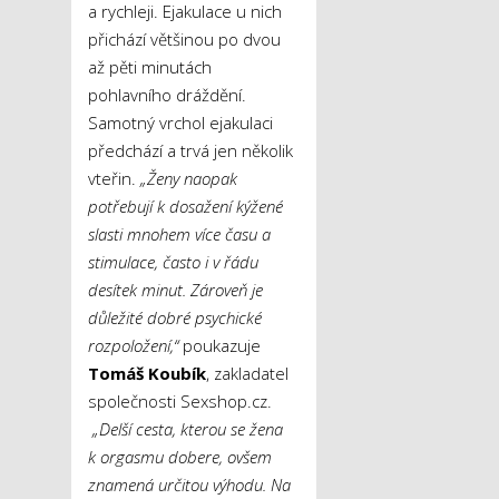
a rychleji. Ejakulace u nich
přichází většinou po dvou
až pěti minutách
pohlavního dráždění.
Samotný vrchol ejakulaci
předchází a trvá jen několik
vteřin.
„Ženy naopak
potřebují k dosažení kýžené
slasti mnohem více času
a
stimulace, často i v řádu
desítek minut. Zároveň je
důležité dobré psychické
rozpoložení,“
poukazuje
Tomáš Koubík
, zakladatel
společnosti Sexshop.cz.
„Delší cesta, kterou se žena
k orgasmu dobere, ovšem
znamená
určitou výhodu. Na