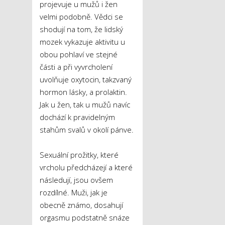
projevuje u mužů i žen
velmi podobně. Vědci se
shodují na tom, že lidský
mozek vykazuje aktivitu u
obou pohlaví ve stejné
části a při vyvrcholení
uvolňuje oxytocin, takzvaný
hormon lásky, a prolaktin.
Jak u žen, tak u mužů navíc
dochází k pravidelným
stahům svalů v okolí pánve.
Sexuální prožitky, které
vrcholu předcházejí a které
následují, jsou ovšem
rozdílné. Muži, jak je
obecně známo, dosahují
orgasmu podstatně snáze