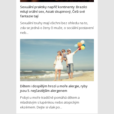
Sexuální praktiky napříč kontinenty: Brazilci
milují orální sex, Asiati skupinový, Češi své
fantazie tají
Sexuální touhy mají všichni bez ohledu na to,
zda se jedná o ženy či muže, o sociální postavení
neb...
Dětem i dospělým hrozí u moře alergie, ryby
jsou 5. nejčastějším alergenem
Pobyt u moře tradičně pomáhá dětem a
mladistvým s lupénkou nebo atopickým
ekzémem. Dejte si však po...