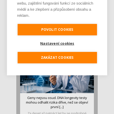
webu, zajištění fungování funkcí ze sociálních
médií a ke zlepšení a přizpůsobení obsahu a
reklam.
Je jen pro sportovce, přiberu po něm a ve
stravě ho mám dostatek. Znáte nejčastějš [...]
POVOLIT COOKIES
Pojem protein již nějakou dobu rezonuje
v oblasti zdraví, výživy i dlouhověkosti. Přesto
se o ně...
Nastavení cookies
ZAKÁZAT COOKIES
Geny nejsou osud. DNA longevity testy
mohou odhalit rizika dříve, než se objeví
první [...]
Za deset až patnáct let by se podrobné