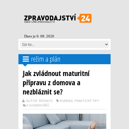
Dnes je 6. 08. 2026
režim a plán
Jak zvládnout maturitní
přípravu z domova a
nezbláznit se?
AUTOR: REDAKCE
RUBRIKA: PRAKTICKÉ TIPY
0 KOMENTÁŘŮ