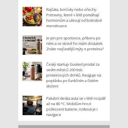
Rajčata, borůvky nebo ořechy.
Potraviny, které v létě pomáhají
hormonům a ulevují od bolestivé
menstruace
Je jen pro sportovce, přiberu po
něm a ve stravě ho mám dostatek.
Znáte nejčastější mýty o proteinu?
Český startup Goated prodal za
sedm měsíců 200 tisíc
proteinových drinků. Reaguje na
poptávku po funkčním a čistém
složení
Palubní deska auta se v létě rozpálí
až na 80 °C. Mobilům hrozí
poškození baterie, riziková je i
navigace