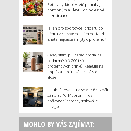
Potraviny, které v létě pomáhají
hormonům a ulevují od bolestivé
menstruace
Je jen pro sportovce, přiberu po
něm a ve stravě ho mám dostatek.
Znáte nejčastější mýty o proteinu?
Český startup Goated prodal za
sedm měsíců 200 tisíc
proteinových drinků. Reaguje na
poptávku po funkčním a čistém
složení
Palubní deska auta se v létě rozpálí
až na 80 °C. Mobilům hrozí
poškození baterie, riziková je i
navigace
MOHLO BY VÁS ZAJÍMAT: