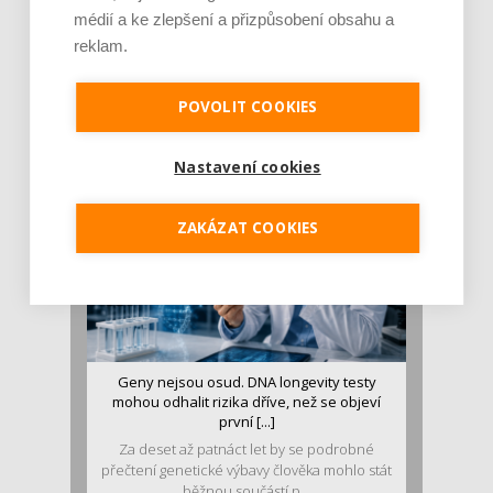
médií a ke zlepšení a přizpůsobení obsahu a
reklam.
Je jen pro sportovce, přiberu po něm a ve
stravě ho mám dostatek. Znáte nejčastějš [...]
Pojem protein již nějakou dobu rezonuje
POVOLIT COOKIES
v oblasti zdraví, výživy i dlouhověkosti. Přesto
se o ně...
Nastavení cookies
ZAKÁZAT COOKIES
Geny nejsou osud. DNA longevity testy
mohou odhalit rizika dříve, než se objeví
první [...]
Za deset až patnáct let by se podrobné
přečtení genetické výbavy člověka mohlo stát
běžnou součástí p...