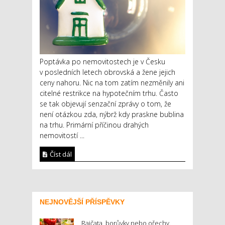
Poptávka po nemovitostech je v Česku
v posledních letech obrovská a žene jejich
ceny nahoru. Nic na tom zatím nezměnily ani
citelné restrikce na hypotečním trhu. Často
se tak objevují senzační zprávy o tom, že
není otázkou zda, nýbrž kdy praskne bublina
na trhu. Primární příčinou drahých
nemovitostí ...
Číst dál
NEJNOVĚJŠÍ PŘÍSPĚVKY
Rajčata, borůvky nebo ořechy.