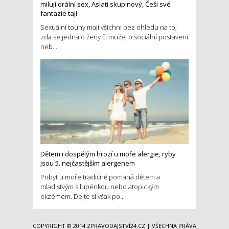
milují orální sex, Asiati skupinový, Češi své
fantazie tají
Sexuální touhy mají všichni bez ohledu na to,
zda se jedná o ženy či muže, o sociální postavení
neb...
Dětem i dospělým hrozí u moře alergie, ryby
jsou 5. nejčastějším alergenem
Pobyt u moře tradičně pomáhá dětem a
mladistvým s lupénkou nebo atopickým
ekzémem. Dejte si však po...
COPYRIGHT © 2014
ZPRAVODAJSTVÍ24.CZ
| VŠECHNA PRÁVA