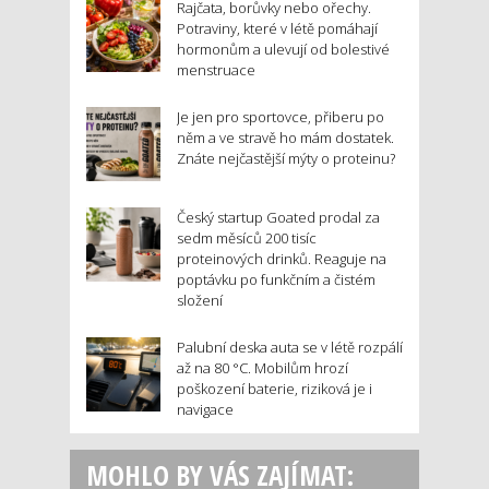
Rajčata, borůvky nebo ořechy.
Potraviny, které v létě pomáhají
hormonům a ulevují od bolestivé
menstruace
Je jen pro sportovce, přiberu po
něm a ve stravě ho mám dostatek.
Znáte nejčastější mýty o proteinu?
Český startup Goated prodal za
sedm měsíců 200 tisíc
proteinových drinků. Reaguje na
poptávku po funkčním a čistém
složení
Palubní deska auta se v létě rozpálí
až na 80 °C. Mobilům hrozí
poškození baterie, riziková je i
navigace
MOHLO BY VÁS ZAJÍMAT: