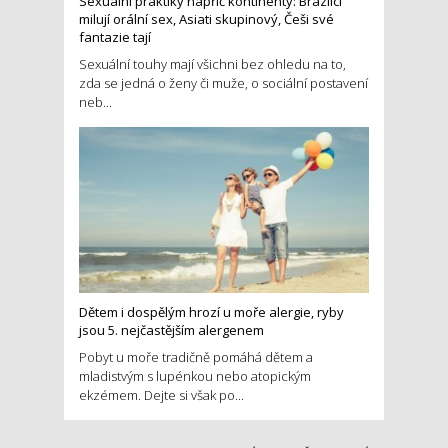
Sexuální praktiky napříč kontinenty: Brazilci
milují orální sex, Asiati skupinový, Češi své
fantazie tají
Sexuální touhy mají všichni bez ohledu na to,
zda se jedná o ženy či muže, o sociální postavení
neb...
Dětem i dospělým hrozí u moře alergie, ryby
jsou 5. nejčastějším alergenem
Pobyt u moře tradičně pomáhá dětem a
mladistvým s lupénkou nebo atopickým
ekzémem. Dejte si však po...