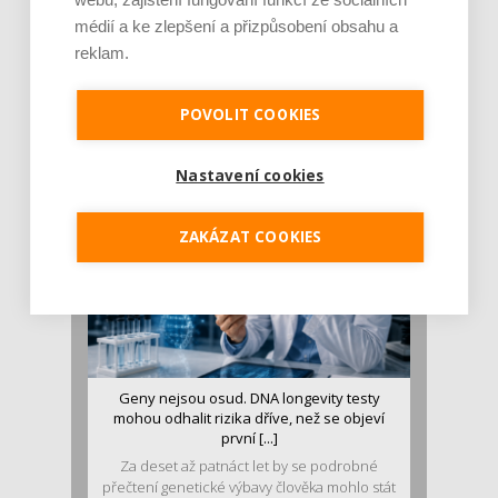
médií a ke zlepšení a přizpůsobení obsahu a
reklam.
Je jen pro sportovce, přiberu po něm a ve
stravě ho mám dostatek. Znáte nejčastějš [...]
Pojem protein již nějakou dobu rezonuje
POVOLIT COOKIES
v oblasti zdraví, výživy i dlouhověkosti. Přesto
se o ně...
Nastavení cookies
ZAKÁZAT COOKIES
Geny nejsou osud. DNA longevity testy
mohou odhalit rizika dříve, než se objeví
první [...]
Za deset až patnáct let by se podrobné
přečtení genetické výbavy člověka mohlo stát