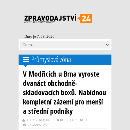
Dnes je 7. 08. 2026
Průmyslová zóna
V Modřicích u Brna vyroste
dvanáct obchodně-
skladovacích boxů. Nabídnou
kompletní zázemí pro menší
a střední podniky
AUTOR: REDAKCE
RUBRIKA: Z TRHU
0 KOMENTÁŘŮ