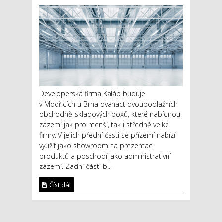
Developerská firma Kaláb buduje
v Modřicích u Brna dvanáct dvoupodlažních
obchodně-skladových boxů, které nabídnou
zázemí jak pro menší, tak i středně velké
firmy. V jejich přední části se přízemí nabízí
využít jako showroom na prezentaci
produktů a poschodí jako administrativní
zázemí. Zadní části b...
Číst dál