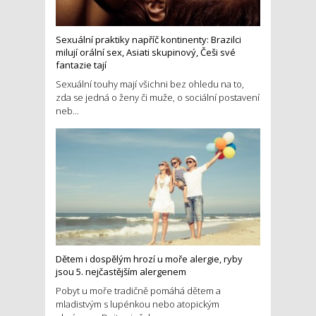
Sexuální praktiky napříč kontinenty: Brazilci
milují orální sex, Asiati skupinový, Češi své
fantazie tají
Sexuální touhy mají všichni bez ohledu na to,
zda se jedná o ženy či muže, o sociální postavení
neb...
Dětem i dospělým hrozí u moře alergie, ryby
jsou 5. nejčastějším alergenem
Pobyt u moře tradičně pomáhá dětem a
mladistvým s lupénkou nebo atopickým