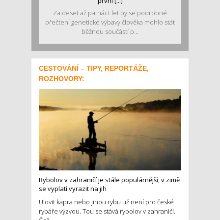
první [...]
Za deset až patnáct let by se podrobné
přečtení genetické výbavy člověka mohlo stát
běžnou součástí p...
CESTOVÁNÍ – TIPY, REPORTÁŽE,
ROZHOVORY:
Rybolov v zahraničí je stále populárnější, v zimě
se vyplatí vyrazit na jih
Ulovit kapra nebo jinou rybu už není pro české
rybáře výzvou. Tou se stává rybolov v zahraničí.