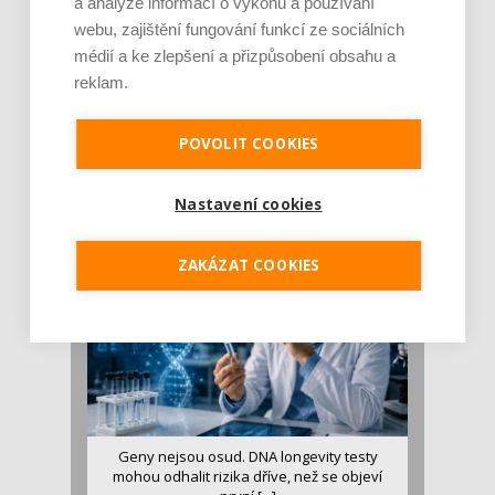
a analýze informací o výkonu a používání
webu, zajištění fungování funkcí ze sociálních
médií a ke zlepšení a přizpůsobení obsahu a
reklam.
Je jen pro sportovce, přiberu po něm a ve
stravě ho mám dostatek. Znáte nejčastějš [...]
POVOLIT COOKIES
Pojem protein již nějakou dobu rezonuje
v oblasti zdraví, výživy i dlouhověkosti. Přesto
Nastavení cookies
se o ně...
ZAKÁZAT COOKIES
Geny nejsou osud. DNA longevity testy
mohou odhalit rizika dříve, než se objeví