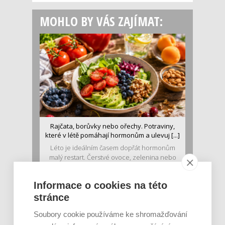
MOHLO BY VÁS ZAJÍMAT:
Rajčata, borůvky nebo ořechy. Potraviny,
které v létě pomáhají hormonům a ulevuj [...]
Léto je ideálním časem dopřát hormonům
malý restart. Čerstvé ovoce, zelenina nebo
luštěniny jsou práv...
Informace o cookies na této
stránce
Soubory cookie používáme ke shromažďování