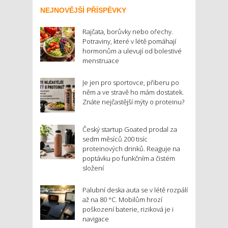
NEJNOVĚJŠÍ PŘÍSPĚVKY
Rajčata, borůvky nebo ořechy.
Potraviny, které v létě pomáhají
hormonům a ulevují od bolestivé
menstruace
Je jen pro sportovce, přiberu po
něm a ve stravě ho mám dostatek.
Znáte nejčastější mýty o proteinu?
Český startup Goated prodal za
sedm měsíců 200 tisíc
proteinových drinků. Reaguje na
poptávku po funkčním a čistém
složení
Palubní deska auta se v létě rozpálí
až na 80 °C. Mobilům hrozí
poškození baterie, riziková je i
navigace