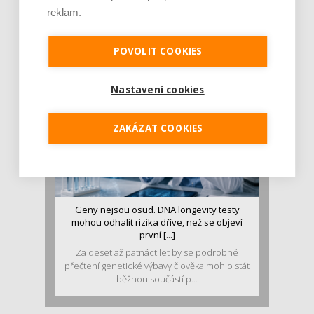
stravě ho mám dostatek. Znáte nejčastějš [...]
reklam.
Pojem protein již nějakou dobu rezonuje
v oblasti zdraví, výživy i dlouhověkosti. Přesto
POVOLIT COOKIES
se o ně...
Nastavení cookies
ZAKÁZAT COOKIES
Geny nejsou osud. DNA longevity testy
mohou odhalit rizika dříve, než se objeví
první [...]
Za deset až patnáct let by se podrobné
přečtení genetické výbavy člověka mohlo stát
běžnou součástí p...