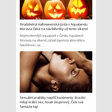
Strašidelná Halloweenská jízda v Aqualandu
Moravia čeká na návštěvníky už tento víkend
Nejmodernější aquapark v Česku Aqualand
Moravia na víkend zahalí tajemná atmosféra.
Návštěvníci se ...
Sexuální praktiky napříč kontinenty: Brazilci
milují orální sex, Asiati skupinový, Češi své
fantazie tají