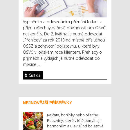
Vyplněním a odevzdáním přiznání k dani z
příjmu všechny daňové povinnosti pro OSVČ
neskončily. Do 2. května je nutné odevzdat
„Přehledy“ za rok 2013 na místně příslušnou
OSSZ a zdravotní pojišťovnu, u které byly
OSVČ v loňském roce klientem. Přehledy o
příjmech a výdajích je nutné odevzdat do
měsíce ...
Číst dál
NEJNOVĚJŠÍ PŘÍSPĚVKY
Rajčata, borůvky nebo ořechy.
Potraviny, které v létě pomáhají
hormonům a ulevují od bolestivé