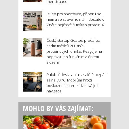
menstruace
Je jen pro sportovce, přiberu po
něm a ve stravě ho mám dostatek.
Znáte nejčastější mýty o proteinu?
Český startup Goated prodal za
sedm měsíců 200 tisíc
proteinových drinků. Reaguje na
poptávku po funkčním a čistém
složení
Palubní deska auta se v létě rozpálí
až na 80 °C. Mobilům hrozí
poškození baterie, riziková je i
navigace
MOHLO BY VÁS ZAJÍMAT: