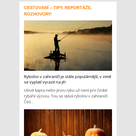
CESTOVÁNÍ – TIPY, REPORTÁŽE,
ROZHOVORY:
Rybolov v zahraničí je stále populárnější, v zimě
se vyplatí vyrazit na jih
Ulovit kapra nebo jinou rybu už není pro české
rybáře výzvou. Tou se stává rybolov v zahraničí.
Češ...