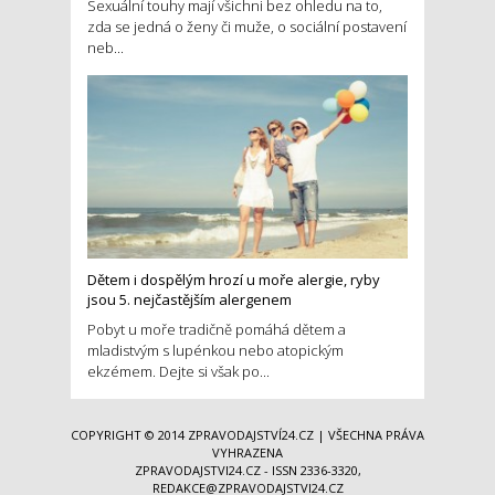
Sexuální touhy mají všichni bez ohledu na to,
zda se jedná o ženy či muže, o sociální postavení
neb...
Dětem i dospělým hrozí u moře alergie, ryby
jsou 5. nejčastějším alergenem
Pobyt u moře tradičně pomáhá dětem a
mladistvým s lupénkou nebo atopickým
ekzémem. Dejte si však po...
COPYRIGHT © 2014
ZPRAVODAJSTVÍ24.CZ
| VŠECHNA PRÁVA
VYHRAZENA
ZPRAVODAJSTVI24.CZ - ISSN 2336-3320,
REDAKCE@ZPRAVODAJSTVI24.CZ