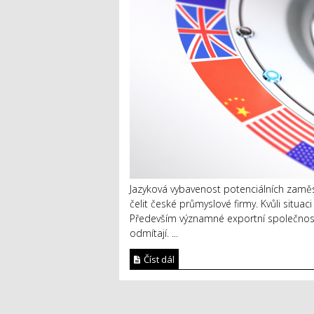
Jazyková vybavenost potenciálních zamě
čelit české průmyslové firmy. Kvůli situac
Především významné exportní společnost
odmítají. ...
Číst dál