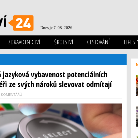
Dnes je 7. 08. 2026
ZDRAVOTNICTVÍ
ŠKOLSTVÍ
CESTOVÁNÍ
LIFEST
á jazyková vybavenost potenciálních
ři ze svých nároků slevovat odmítají
0 KOMENTÁŘŮ