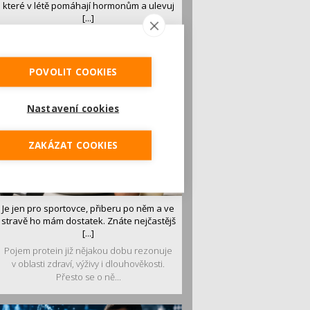
které v létě pomáhají hormonům a ulevuj
[...]
Léto je ideálním časem dopřát hormonům
malý restart. Čerstvé ovoce, zelenina nebo
luštěniny jsou práv...
POVOLIT COOKIES
Nastavení cookies
ZAKÁZAT COOKIES
Je jen pro sportovce, přiberu po něm a ve
stravě ho mám dostatek. Znáte nejčastějš
[...]
Pojem protein již nějakou dobu rezonuje
v oblasti zdraví, výživy i dlouhověkosti.
Přesto se o ně...