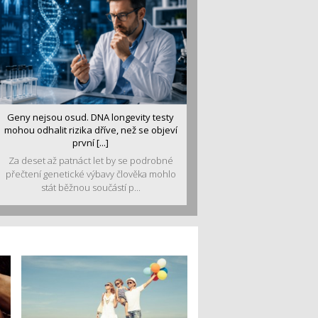
Geny nejsou osud. DNA longevity testy
mohou odhalit rizika dříve, než se objeví
první [...]
Za deset až patnáct let by se podrobné
přečtení genetické výbavy člověka mohlo
stát běžnou součástí p...