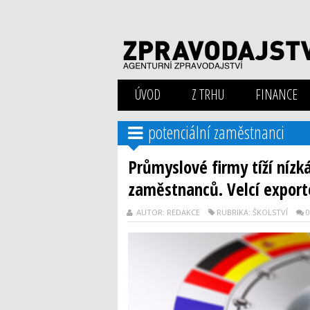
ÚVOD
Z TRHU
FINANCE
potenciální zaměstnanci
Průmyslové firmy tíží nízk
zaměstnanců. Velcí exporté
AUTOR: REDAKCE
RUBRIKA: ŠKOLSTVÍ