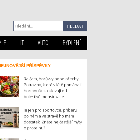
YLE
IT
AUTO
BYDLENÍ
NEJNOVĚJŠÍ PŘÍSPĚVKY
Rajčata, borůvky nebo ořechy.
Potraviny, které v létě pomáhají
hormonům a ulevují od
bolestivé menstruace
Je jen pro sportovce, přiberu
po něm a ve stravě ho mám
dostatek. Znáte nejčastější mýty
o proteinu?