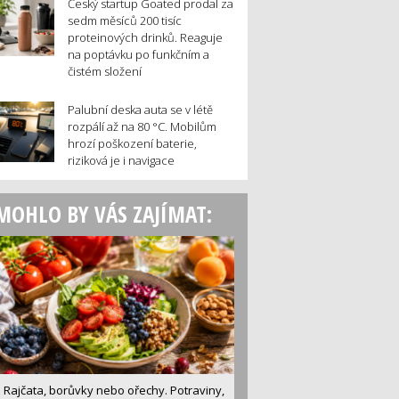
Český startup Goated prodal za
sedm měsíců 200 tisíc
proteinových drinků. Reaguje
na poptávku po funkčním a
čistém složení
Palubní deska auta se v létě
rozpálí až na 80 °C. Mobilům
hrozí poškození baterie,
riziková je i navigace
MOHLO BY VÁS ZAJÍMAT:
Rajčata, borůvky nebo ořechy. Potraviny,