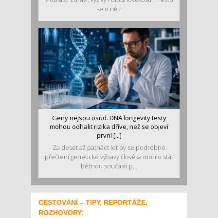
se o ně...
Geny nejsou osud. DNA longevity testy
mohou odhalit rizika dříve, než se objeví
první [...]
Za deset až patnáct let by se podrobné
přečtení genetické výbavy člověka mohlo stát
běžnou součástí p...
CESTOVÁNÍ – TIPY, REPORTÁŽE,
ROZHOVORY: