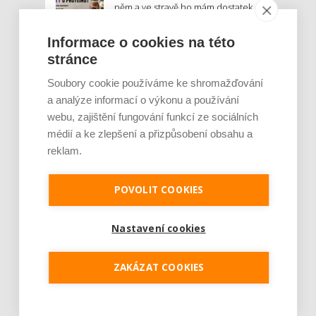
něm a ve stravě ho mám dostatek.
Znáte nejčastější mýty o proteinu?
Informace o cookies na této
stránce
Český startup Goated prodal za
sedm měsíců 200 tisíc
Soubory cookie používáme ke shromažďování
proteinových drinků. Reaguje na
poptávku po funkčním a čistém
a analýze informací o výkonu a používání
složení
webu, zajištění fungování funkcí ze sociálních
médií a ke zlepšení a přizpůsobení obsahu a
Palubní deska auta se v létě rozpálí
reklam.
až na 80 °C. Mobilům hrozí
poškození baterie, riziková je i
navigace
POVOLIT COOKIES
MOHLO BY VÁS ZAJÍMAT:
Nastavení cookies
ZAKÁZAT COOKIES