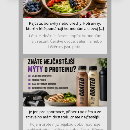
Rajčata, borůvky nebo ořechy. Potraviny,
které v létě pomáhají hormonům a ulevuj [...]
Léto je ideálním časem dopřát hormonům
malý restart. Čerstvé ovoce, zelenina nebo
luštěniny jsou práv...
Je jen pro sportovce, přiberu po něm a ve
stravě ho mám dostatek. Znáte nejčastějš [...]
Pojem protein již nějakou dobu rezonuje
v oblasti zdraví, výživy i dlouhověkosti. Přesto