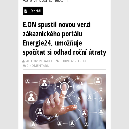
Astra ST Cosmo nebo In...
Číst dál
E.ON spustil novou verzi
zákaznického portálu
Energie24, umožňuje
spočítat si odhad roční útraty
AUTOR: REDAKCE
RUBRIKA: Z TRHU
0 KOMENTÁŘŮ