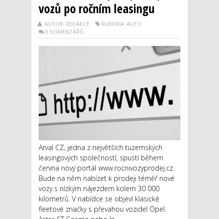
vozů po ročním leasingu
AUTOR: REDAKCE
RUBRIKA: AUTO
0 KOMENTÁŘŮ
Arval CZ, jedna z největších tuzemských
leasingových společností, spustí během
června nový portál www.rocnivozyprodej.cz.
Bude na něm nabízet k prodeji téměř nové
vozy s nízkým nájezdem kolem 30 000
kilometrů. V nabídce se objeví klasické
fleetové značky s převahou vozidel Opel