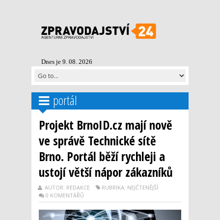
Dnes je 9. 08. 2026
portál
Projekt BrnoID.cz mají nově
ve správě Technické sítě
Brno. Portál běží rychleji a
ustojí větší nápor zákazníků
AUTOR: REDAKCE
RUBRIKA: NEJČTENĚJŠÍ
0 KOMENTÁŘŮ