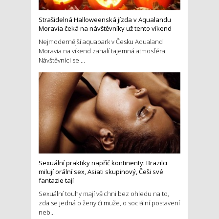
Strašidelná Halloweenská jízda v Aqualandu
Moravia čeká na návštěvníky už tento víkend
Nejmodernější aquapark v Česku Aqualand
Moravia na víkend zahalí tajemná atmosféra.
Návštěvníci se ...
Sexuální praktiky napříč kontinenty: Brazilci
milují orální sex, Asiati skupinový, Češi své
fantazie tají
Sexuální touhy mají všichni bez ohledu na to,
zda se jedná o ženy či muže, o sociální postavení
neb...