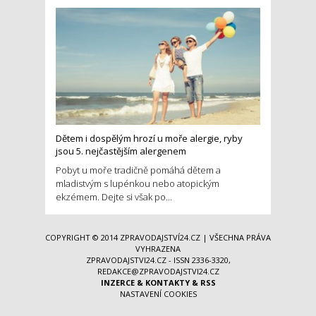
Dětem i dospělým hrozí u moře alergie, ryby
jsou 5. nejčastějším alergenem
Pobyt u moře tradičně pomáhá dětem a
mladistvým s lupénkou nebo atopickým
ekzémem. Dejte si však po...
COPYRIGHT © 2014
ZPRAVODAJSTVÍ24.CZ
| VŠECHNA PRÁVA
VYHRAZENA
ZPRAVODAJSTVI24.CZ - ISSN 2336-3320,
REDAKCE@ZPRAVODAJSTVI24.CZ
INZERCE
&
KONTAKTY
&
RSS
NASTAVENÍ COOKIES