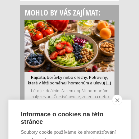
MOHLO BY VÁS ZAJÍMAT:
Rajčata, borůvky nebo ořechy. Potraviny,
které v létě pomáhají hormonům a ulevuj [...]
Léto je ideálním časem dopřát hormonům
malý restart. Čerstvé ovoce, zelenina nebo
luštěniny jsou práv...
Informace o cookies na této
stránce
Soubory cookie používáme ke shromažďování