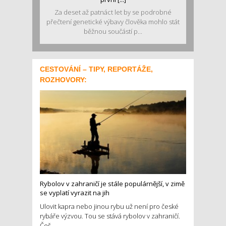
Za deset až patnáct let by se podrobné
přečtení genetické výbavy člověka mohlo stát
běžnou součástí p...
CESTOVÁNÍ – TIPY, REPORTÁŽE,
ROZHOVORY:
Rybolov v zahraničí je stále populárnější, v zimě
se vyplatí vyrazit na jih
Ulovit kapra nebo jinou rybu už není pro české
rybáře výzvou. Tou se stává rybolov v zahraničí.
Češ...