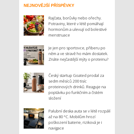
NEJNOVĚJŠÍ PŘÍSPĚVKY
Rajčata, borůvky nebo ořechy.
Potraviny, které v létě pomáhají
hormonům a ulevují od bolestivé
menstruace
Je jen pro sportovce, přiberu po
něm a ve stravě ho mám dostatek.
Znáte nejčastější mýty o proteinu?
Český startup Goated prodal za
sedm měsíců 200 tisíc
proteinových drinků. Reaguje na
poptávku po funkčním a čistém
složení
Palubní deska auta se v létě rozpálí
až na 80 °C. Mobilům hrozí
poškození baterie, riziková je i
navigace