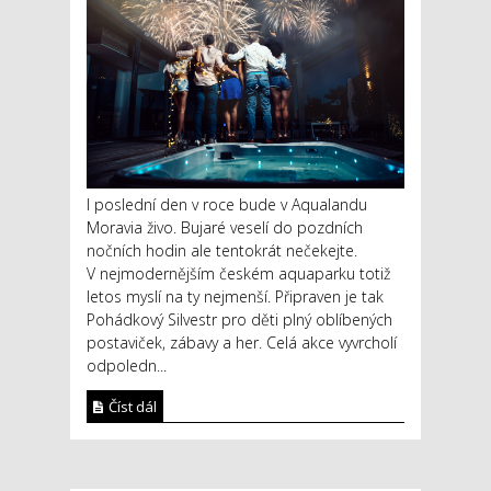
I poslední den v roce bude v Aqualandu
Moravia živo. Bujaré veselí do pozdních
nočních hodin ale tentokrát nečekejte.
V nejmodernějším českém aquaparku totiž
letos myslí na ty nejmenší. Připraven je tak
Pohádkový Silvestr pro děti plný oblíbených
postaviček, zábavy a her. Celá akce vyvrcholí
odpoledn...
Číst dál