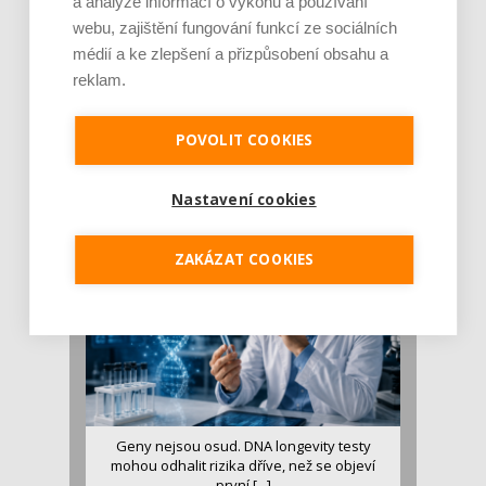
a analýze informací o výkonu a používání
webu, zajištění fungování funkcí ze sociálních
médií a ke zlepšení a přizpůsobení obsahu a
reklam.
Je jen pro sportovce, přiberu po něm a ve
stravě ho mám dostatek. Znáte nejčastějš [...]
POVOLIT COOKIES
Pojem protein již nějakou dobu rezonuje
v oblasti zdraví, výživy i dlouhověkosti. Přesto
Nastavení cookies
se o ně...
ZAKÁZAT COOKIES
Geny nejsou osud. DNA longevity testy
mohou odhalit rizika dříve, než se objeví
první [...]