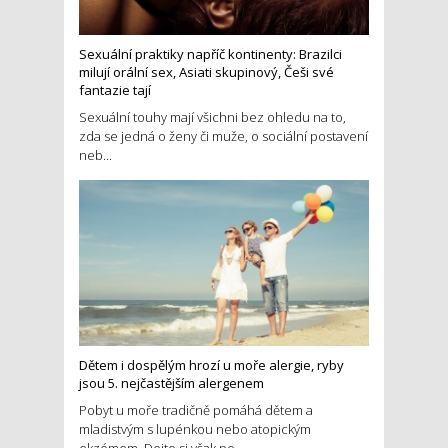
Sexuální praktiky napříč kontinenty: Brazilci
milují orální sex, Asiati skupinový, Češi své
fantazie tají
Sexuální touhy mají všichni bez ohledu na to,
zda se jedná o ženy či muže, o sociální postavení
neb...
Dětem i dospělým hrozí u moře alergie, ryby
jsou 5. nejčastějším alergenem
Pobyt u moře tradičně pomáhá dětem a
mladistvým s lupénkou nebo atopickým