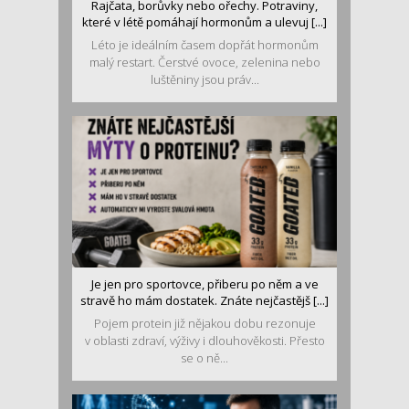
Rajčata, borůvky nebo ořechy. Potraviny,
které v létě pomáhají hormonům a ulevuj [...]
Léto je ideálním časem dopřát hormonům
malý restart. Čerstvé ovoce, zelenina nebo
luštěniny jsou práv...
Je jen pro sportovce, přiberu po něm a ve
stravě ho mám dostatek. Znáte nejčastějš [...]
Pojem protein již nějakou dobu rezonuje
v oblasti zdraví, výživy i dlouhověkosti. Přesto
se o ně...