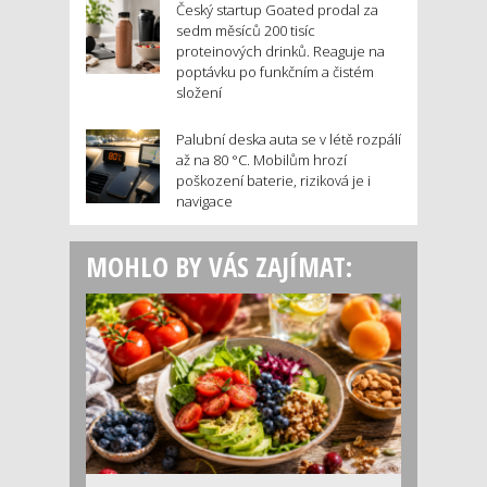
Český startup Goated prodal za
sedm měsíců 200 tisíc
proteinových drinků. Reaguje na
poptávku po funkčním a čistém
složení
Palubní deska auta se v létě rozpálí
až na 80 °C. Mobilům hrozí
poškození baterie, riziková je i
navigace
MOHLO BY VÁS ZAJÍMAT: