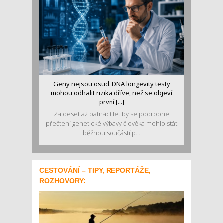
Geny nejsou osud. DNA longevity testy
mohou odhalit rizika dříve, než se objeví
první [...]
Za deset až patnáct let by se podrobné
přečtení genetické výbavy člověka mohlo stát
běžnou součástí p...
CESTOVÁNÍ – TIPY, REPORTÁŽE,
ROZHOVORY: