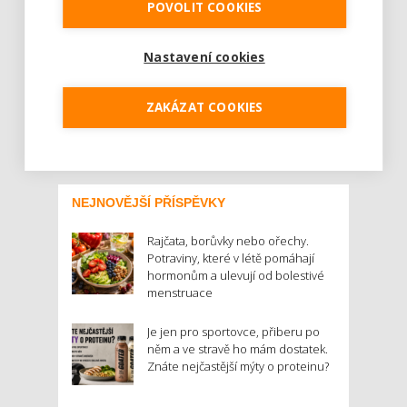
jejich příjem v jednom měsíci roku 2015
POVOLIT COOKIES
zdaněn zálohovou daní od dvou a více
zaměstnavatelů, pak je třeba podat si
Nastavení cookies
daňové přiznání. Během roku je zaměstnanci
...
ZAKÁZAT COOKIES
Číst dál
NEJNOVĚJŠÍ PŘÍSPĚVKY
Rajčata, borůvky nebo ořechy.
Potraviny, které v létě pomáhají
hormonům a ulevují od bolestivé
menstruace
Je jen pro sportovce, přiberu po
něm a ve stravě ho mám dostatek.
Znáte nejčastější mýty o proteinu?