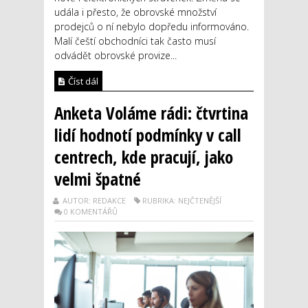
udála i přesto, že obrovské množství
prodejců o ní nebylo dopředu informováno.
Malí čeští obchodníci tak často musí
odvádět obrovské provize...
Číst dál
Anketa Voláme rádi: čtvrtina
lidí hodnotí podmínky v call
centrech, kde pracují, jako
velmi špatné
AUTOR: REDAKCE
RUBRIKA: NEJČTENĚJŠÍ
0 KOMENTÁŘŮ