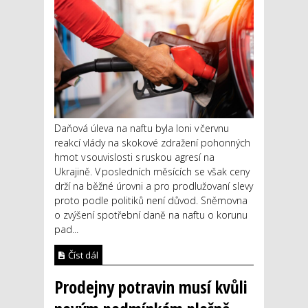
Daňová úleva na naftu byla loni v červnu
reakcí vlády na skokové zdražení pohonných
hmot v souvislosti s ruskou agresí na
Ukrajině. V posledních měsících se však ceny
drží na běžné úrovni a pro prodlužovaní slevy
proto podle politiků není důvod. Sněmovna
o zvýšení spotřební daně na naftu o korunu
pad...
Číst dál
Prodejny potravin musí kvůli