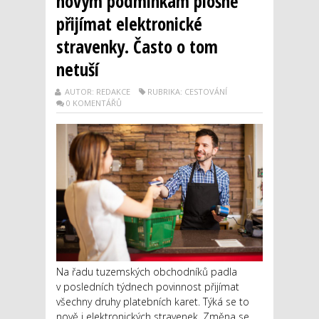
novým podmínkám plošně
přijímat elektronické
stravenky. Často o tom
netuší
AUTOR: REDAKCE
RUBRIKA: CESTOVÁNÍ
0 KOMENTÁŘŮ
Na řadu tuzemských obchodníků padla
v posledních týdnech povinnost přijímat
všechny druhy platebních karet. Týká se to
nově i elektronických stravenek. Změna se