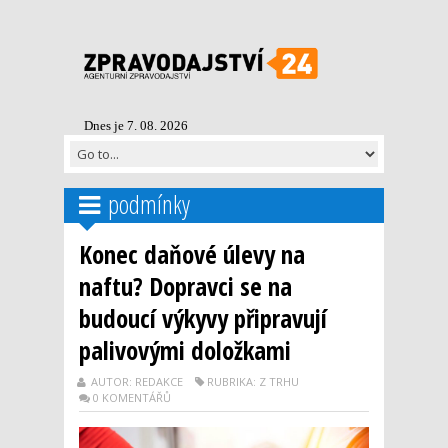
Dnes je 7. 08. 2026
podmínky
Konec daňové úlevy na
naftu? Dopravci se na
budoucí výkyvy připravují
palivovými doložkami
AUTOR: REDAKCE
RUBRIKA: Z TRHU
0 KOMENTÁŘŮ