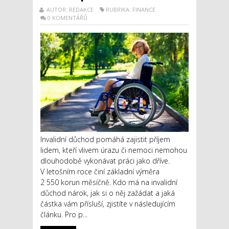
AUTOR: REDAKCE
RUBRIKA: FINANCE
0 KOMENTÁŘŮ
Invalidní důchod pomáhá zajistit příjem
lidem, kteří vlivem úrazu či nemoci nemohou
dlouhodobě vykonávat práci jako dříve.
V letošním roce činí základní výměra
2 550 korun měsíčně. Kdo má na invalidní
důchod nárok, jak si o něj zažádat a jaká
částka vám přísluší, zjistíte v následujícím
článku. Pro p...