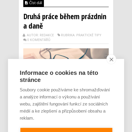
Číst dál
Druhá práce během prázdnin
a daně
AUTOR: REDAKCE
RUBRIKA: PRAKTICKÉ TIPY
0 KOMENTÁŘŮ
Informace o cookies na této
stránce
Soubory cookie používáme ke shromažďování
a analýze informací o výkonu a používání
webu, zajištění fungování funkcí ze sociálních
Někteří zaměstnanci si během roku
médií a ke zlepšení a přizpůsobení obsahu a
přivydělávají a mají souběžně dva
reklam.
zaměstnanecké příjmy, zejména potom
během letních prázdnin. Pokud je ovšem