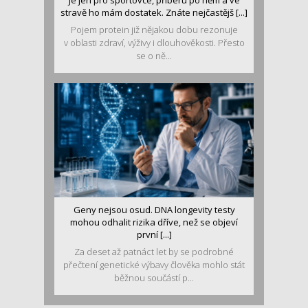
Je jen pro sportovce, přiberu po něm a ve
stravě ho mám dostatek. Znáte nejčastějš [...]
Pojem protein již nějakou dobu rezonuje
v oblasti zdraví, výživy i dlouhověkosti. Přesto
se o ně...
Geny nejsou osud. DNA longevity testy
mohou odhalit rizika dříve, než se objeví
první [...]
Za deset až patnáct let by se podrobné
přečtení genetické výbavy člověka mohlo stát
běžnou součástí p...