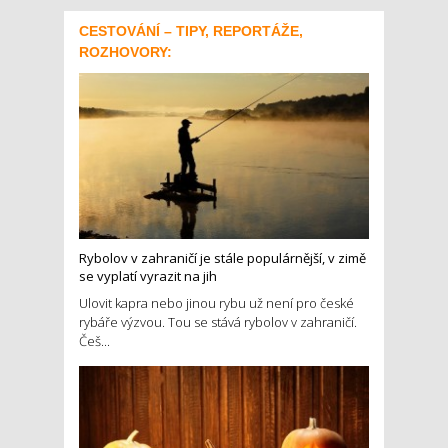
CESTOVÁNÍ – TIPY, REPORTÁŽE,
ROZHOVORY:
Rybolov v zahraničí je stále populárnější, v zimě
se vyplatí vyrazit na jih
Ulovit kapra nebo jinou rybu už není pro české
rybáře výzvou. Tou se stává rybolov v zahraničí.
Češ...