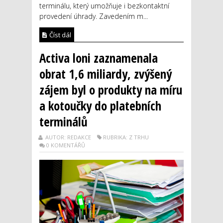
terminálu, který umožňuje i bezkontaktní
provedení úhrady. Zavedením m...
Číst dál
Activa loni zaznamenala
obrat 1,6 miliardy, zvýšený
zájem byl o produkty na míru
a kotoučky do platebních
terminálů
AUTOR: REDAKCE
RUBRIKA: Z TRHU
0 KOMENTÁŘŮ