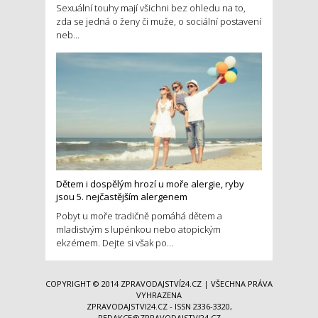
Sexuální touhy mají všichni bez ohledu na to,
zda se jedná o ženy či muže, o sociální postavení
neb...
Dětem i dospělým hrozí u moře alergie, ryby
jsou 5. nejčastějším alergenem
Pobyt u moře tradičně pomáhá dětem a
mladistvým s lupénkou nebo atopickým
ekzémem. Dejte si však po...
COPYRIGHT © 2014
ZPRAVODAJSTVÍ24.CZ
| VŠECHNA PRÁVA
VYHRAZENA
ZPRAVODAJSTVI24.CZ - ISSN 2336-3320,
REDAKCE@ZPRAVODAJSTVI24.CZ