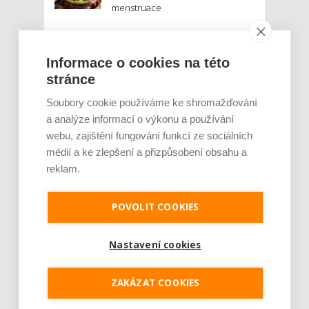
menstruace
Je jen pro sportovce, přiberu po
něm a ve stravě ho mám dostatek.
Informace o cookies na této
Znáte nejčastější mýty o proteinu?
stránce
Český startup Goated prodal za
Soubory cookie používáme ke shromažďování
sedm měsíců 200 tisíc
a analýze informací o výkonu a používání
proteinových drinků. Reaguje na
webu, zajištění fungování funkcí ze sociálních
poptávku po funkčním a čistém
médií a ke zlepšení a přizpůsobení obsahu a
složení
reklam.
Palubní deska auta se v létě rozpálí
až na 80 °C. Mobilům hrozí
POVOLIT COOKIES
poškození baterie, riziková je i
navigace
Nastavení cookies
MOHLO BY VÁS ZAJÍMAT:
ZAKÁZAT COOKIES