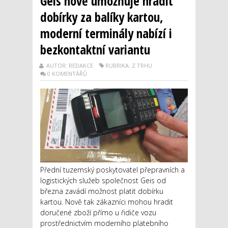
Geis nově umožňuje hradit
dobírky za balíky kartou,
moderní terminály nabízí i
bezkontaktní variantu
AUTOR: REDAKCE
RUBRIKA: Z TRHU
0 KOMENTÁŘŮ
Přední tuzemský poskytovatel přepravních a
logistických služeb společnost Geis od
března zavádí možnost platit dobírku
kartou. Nově tak zákazníci mohou hradit
doručené zboží přímo u řidiče vozu
prostřednictvím moderního platebního