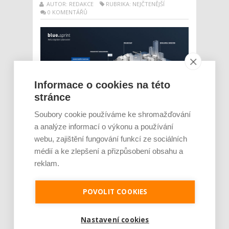
AUTOR: REDAKCE
RUBRIKA: NEJČTENĚJŠÍ
0 KOMENTÁŘŮ
Informace o cookies na této
stránce
Soubory cookie používáme ke shromažďování
Společnost Xella dovede uspořit čas i
a analýze informací o výkonu a používání
náklady díky novému konceptu služeb
blue.sprint Společnost Xella se na poli
webu, zajištění fungování funkcí ze sociálních
inovací posouvá od vývoje stavebních
médií a ke zlepšení a přizpůsobení obsahu a
materiálů ke komplexním službám, které
reklam.
optimalizují celý proces výstavby. Inovace
spočívá zejména v tom, že nyní propojuje
POVOLIT COOKIES
analogové stavební materiál...
Číst dál
Nastavení cookies