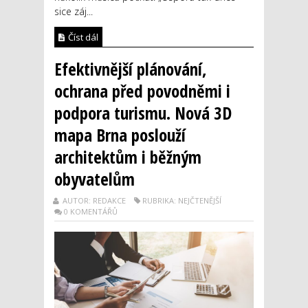
sice záj...
Číst dál
Efektivnější plánování,
ochrana před povodněmi i
podpora turismu. Nová 3D
mapa Brna poslouží
architektům i běžným
obyvatelům
AUTOR: REDAKCE
RUBRIKA: NEJČTENĚJŠÍ
0 KOMENTÁŘŮ