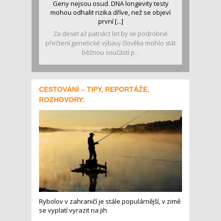
Geny nejsou osud. DNA longevity testy
mohou odhalit rizika dříve, než se objeví
první [...]
Za deset až patnáct let by se podrobné
přečtení genetické výbavy člověka mohlo stát
běžnou součástí p...
CESTOVÁNÍ – TIPY, REPORTÁŽE,
ROZHOVORY:
Rybolov v zahraničí je stále populárnější, v zimě
se vyplatí vyrazit na jih