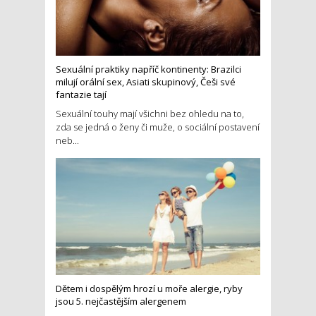
Sexuální praktiky napříč kontinenty: Brazilci
milují orální sex, Asiati skupinový, Češi své
fantazie tají
Sexuální touhy mají všichni bez ohledu na to,
zda se jedná o ženy či muže, o sociální postavení
neb...
Dětem i dospělým hrozí u moře alergie, ryby
jsou 5. nejčastějším alergenem