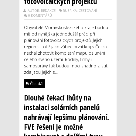
fotovoltaických projektů
AUTOR: REDAKCE
RUBRIKA: CESTOVÁNÍ
0 KOMENTÁŘŮ
Obyvatelé Moravskoslezského kraje budou
mít od nynějška jednodušší práci při
plánování fotovoltaických projektů. Jejich
region si totiž jako vůbec první kraj v Česku
nechal zhotovit kompletní mapu oslunění
celého svého území. Rodiny, firmy i
samosprávy tak budou moci snadno zjistit,
zda jsou jejich s...
Číst dál
Dlouhé čekací lhůty na
instalaci solárních panelů
nahrávají lepšímu plánování.
FVE řešení je možné