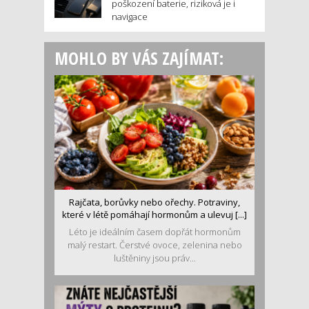
poškození baterie, riziková je i
navigace
MOHLO BY VÁS ZAJÍMAT:
Rajčata, borůvky nebo ořechy. Potraviny,
které v létě pomáhají hormonům a ulevuj [...]
Léto je ideálním časem dopřát hormonům
malý restart. Čerstvé ovoce, zelenina nebo
luštěniny jsou práv...