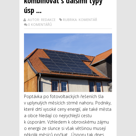
kombinovat s dalšími typy
úsp ...
AUTOR: REDAKCE
RUBRIKA: KOMENTÁŘ
0 KOMENTÁŘŮ
Poptávka po fotovoltaických řešeních šla
v uplynulých měsících strmě nahoru. Podniky,
které drtí vysoké ceny energií, ale také města
a obce hledají co nejrychlejší cestu
k úsporám. Vzhledem k obrovskému zájmu
o energii ze slunce si však většinou musejí
několik měsíců počkat. „Úsporu tak dnes