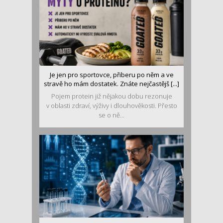
Je jen pro sportovce, přiberu po něm a ve
stravě ho mám dostatek. Znáte nejčastějš [...]
Pojem protein již nějakou dobu rezonuje
v oblasti zdraví, výživy i dlouhověkosti. Přesto
se o ně...