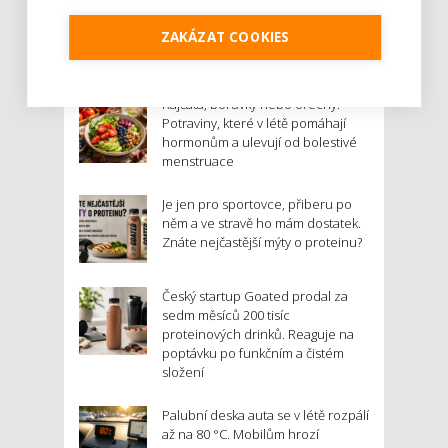
ZAKÁZAT COOKIES
NEJNOVĚJŠÍ PŘÍSPĚVKY
Rajčata, borůvky nebo ořechy.
Potraviny, které v létě pomáhají
hormonům a ulevují od bolestivé
menstruace
Je jen pro sportovce, přiberu po
něm a ve stravě ho mám dostatek.
Znáte nejčastější mýty o proteinu?
Český startup Goated prodal za
sedm měsíců 200 tisíc
proteinových drinků. Reaguje na
poptávku po funkčním a čistém
složení
Palubní deska auta se v létě rozpálí
až na 80 °C. Mobilům hrozí