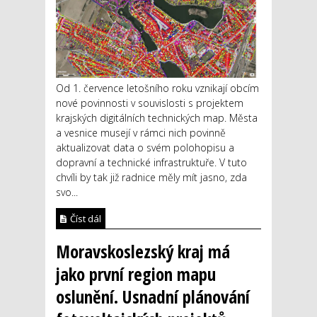
Od 1. července letošního roku vznikají obcím
nové povinnosti v souvislosti s projektem
krajských digitálních technických map. Města
a vesnice musejí v rámci nich povinně
aktualizovat data o svém polohopisu a
dopravní a technické infrastruktuře. V tuto
chvíli by tak již radnice měly mít jasno, zda
svo...
Číst dál
Moravskoslezský kraj má
jako první region mapu
oslunění. Usnadní plánování