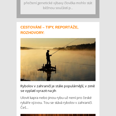
přečtení genetické výbavy člověka mohlo stát
běžnou součástí p...
CESTOVÁNÍ – TIPY, REPORTÁŽE,
ROZHOVORY:
Rybolov v zahraničí je stále populárnější, v zimě
se vyplatí vyrazit na jih
Ulovit kapra nebo jinou rybu už není pro české
rybáře výzvou. Tou se stává rybolov v zahraničí.
Češ...