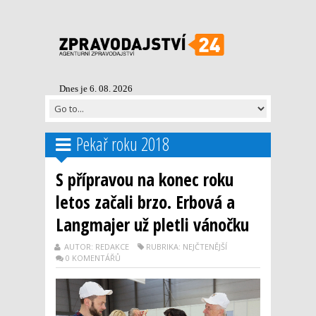
Dnes je 6. 08. 2026
Pekař roku 2018
S přípravou na konec roku
letos začali brzo. Erbová a
Langmajer už pletli vánočku
AUTOR: REDAKCE
RUBRIKA: NEJČTENĚJŠÍ
0 KOMENTÁŘŮ