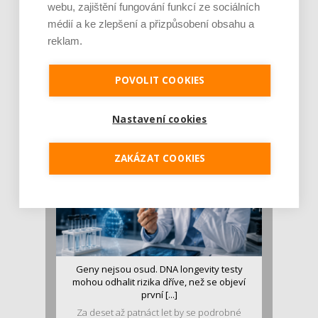
webu, zajištění fungování funkcí ze sociálních
médií a ke zlepšení a přizpůsobení obsahu a
reklam.
Je jen pro sportovce, přiberu po něm a ve
stravě ho mám dostatek. Znáte nejčastějš [...]
POVOLIT COOKIES
Pojem protein již nějakou dobu rezonuje
v oblasti zdraví, výživy i dlouhověkosti. Přesto
se o ně...
Nastavení cookies
ZAKÁZAT COOKIES
Geny nejsou osud. DNA longevity testy
mohou odhalit rizika dříve, než se objeví
první [...]
Za deset až patnáct let by se podrobné