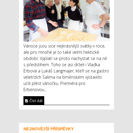
Vánoce jsou sice nejkrásnější svátky v roce,
ale pro mnohé je to také velmi hektické
období. Vyplatí se proto nachystat se na ně
s předstihem. Toho se asi drželi i Vlaďka
Erbová a Lukáš Langmajer, kteří se na gastro
veletrzích Salima na brněnském výstavišti
učili plést vánočku. Premiéra pro
Erbenovou...
Číst dál
NEJNOVĚJŠÍ PŘÍSPĚVKY