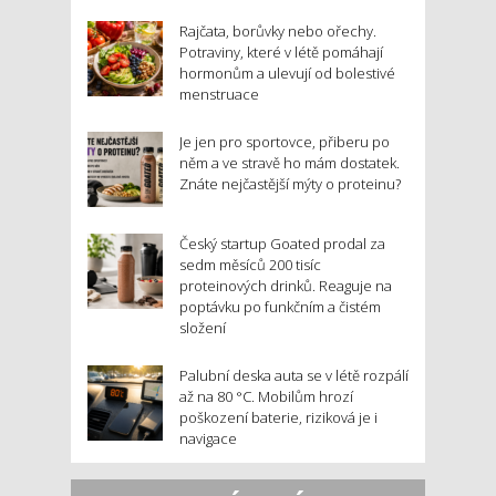
Rajčata, borůvky nebo ořechy.
Potraviny, které v létě pomáhají
hormonům a ulevují od bolestivé
menstruace
Je jen pro sportovce, přiberu po
něm a ve stravě ho mám dostatek.
Znáte nejčastější mýty o proteinu?
Český startup Goated prodal za
sedm měsíců 200 tisíc
proteinových drinků. Reaguje na
poptávku po funkčním a čistém
složení
Palubní deska auta se v létě rozpálí
až na 80 °C. Mobilům hrozí
poškození baterie, riziková je i
navigace