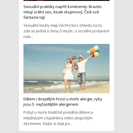
Sexuální praktiky napříč kontinenty: Brazilci
milují orální sex, Asiati skupinový, Češi své
fantazie tají
Sexuální touhy mají všichni bez ohledu na to,
zda se jedná o ženy či muže, o sociální postavení
neb...
Dětem i dospělým hrozí u moře alergie, ryby
jsou 5. nejčastějším alergenem
Pobyt u moře tradičně pomáhá dětem a
mladistvým s lupénkou nebo atopickým
ekzémem. Dejte si však po...