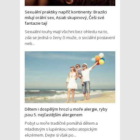
Sexuální praktiky napříč kontinenty: Brazilci
milují orální sex, Asiati skupinový, Češi své
fantazie tají
Sexuální touhy mají všichni bez ohledu na to,
zda se jedná o ženy či muže, o sociální postavení
neb...
Dětem i dospělým hrozí u moře alergie, ryby
jsou 5. nejčastějším alergenem
Pobyt u moře tradičně pomáhá dětem a
mladistvým s lupénkou nebo atopickým
ekzémem. Dejte si však po...