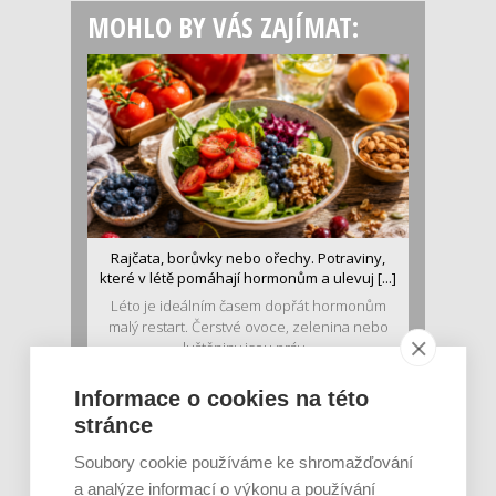
MOHLO BY VÁS ZAJÍMAT:
Rajčata, borůvky nebo ořechy. Potraviny,
které v létě pomáhají hormonům a ulevuj [...]
Léto je ideálním časem dopřát hormonům
malý restart. Čerstvé ovoce, zelenina nebo
luštěniny jsou práv...
Informace o cookies na této
stránce
Soubory cookie používáme ke shromažďování
a analýze informací o výkonu a používání