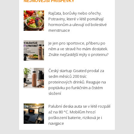
NEJNOVĚJŠÍ PŘÍSPĚVKY
Rajčata, borůvky nebo ořechy.
Potraviny, které v létě pomáhají
hormonům a ulevují od bolestivé
menstruace
Je jen pro sportovce, přiberu po
něm a ve stravě ho mám dostatek.
Znáte nejčastější mýty o proteinu?
Český startup Goated prodal za
sedm měsíců 200 tisíc
proteinových drinků. Reaguje na
poptávku po funkčním a čistém
složení
Palubní deska auta se v létě rozpálí
až na 80 °C. Mobilům hrozí
poškození baterie, riziková je i
navigace