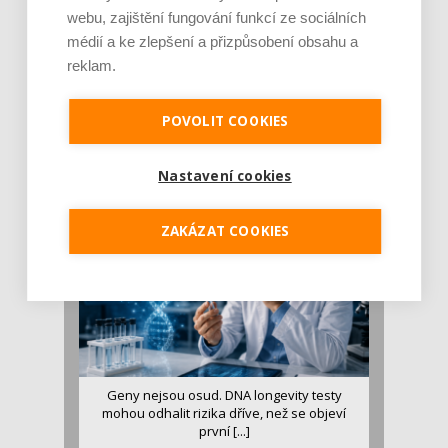
webu, zajištění fungování funkcí ze sociálních
médií a ke zlepšení a přizpůsobení obsahu a
reklam.
Je jen pro sportovce, přiberu po něm a ve
stravě ho mám dostatek. Znáte nejčastějš [...]
POVOLIT COOKIES
Pojem protein již nějakou dobu rezonuje
v oblasti zdraví, výživy i dlouhověkosti. Přesto
se o ně...
Nastavení cookies
ZAKÁZAT COOKIES
Geny nejsou osud. DNA longevity testy
mohou odhalit rizika dříve, než se objeví
první [...]