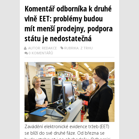
Komentář odborníka k druhé
vlně EET: problémy budou
mít menší prodejny, podpora
státu je nedostatečná
AUTOR: REDAKCE
RUBRIKA: Z TRHU
0 KOMENTÁŘŮ
Zavádění elektronické evidence tržeb (EET)
se blíží do své druhé fáze. Od března se