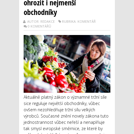
ohrozit i nejmenší
obchodníky
AUTOR: REDAKCE
RUBRIKA: KOMENTÁŘ
0 KOMENTÁŘŮ
Aktuálně platný zákon o významné tržní síle
sice reguluje největší obchodníky, vůbec
ovšem nezohledňuje tržní sílu velkých
výrobců. Současné znění novely zákona tuto
jednostrannost vůbec neřeší a nenaplňuje
tak smysl evropské směrnice, ze které by