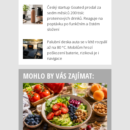
Český startup Goated prodal za
sedm měsíců 200 tisíc
proteinových drinků. Reaguje na
poptávku po funkčním a čistém
složení
Palubní deska auta se v létě rozpálí
až na 80 °C. Mobilům hrozí
poškození baterie, riziková je i
navigace
MOHLO BY VÁS ZAJÍMAT: