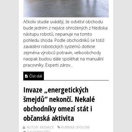
Ačkoliv studie uvádějí, že odvětví obchodu
bude jedním z nejvíce ohrožených z hlediska
nástupu robotů, nepanuje na tomto
pohledu shoda. Podle obchodníků se totiž
zavádění robotických systémů dotkne
zejména výrobců potravin, velkoobchody
naopak budou dále spoléhat na manuální
pracovníky. Experti zárov...
Číst dál
Invaze „energetických
šmejdů“ nekončí. Nekalé
obchodníky omezí stát i
občanská aktivita
AUTOR: REDAKCE
RUBRIKA: BYDLENÍ
0 KOMENTÁŘŮ