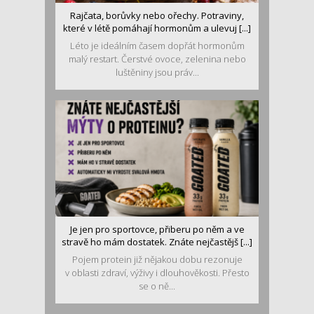
Rajčata, borůvky nebo ořechy. Potraviny,
které v létě pomáhají hormonům a ulevuj [...]
Léto je ideálním časem dopřát hormonům
malý restart. Čerstvé ovoce, zelenina nebo
luštěniny jsou práv...
Je jen pro sportovce, přiberu po něm a ve
stravě ho mám dostatek. Znáte nejčastějš [...]
Pojem protein již nějakou dobu rezonuje
v oblasti zdraví, výživy i dlouhověkosti. Přesto
se o ně...