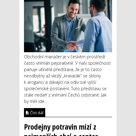
Obchodní manažer je v českém prostředí
často vnímán pejorativně. V naší společnosti
panuje utkvělá představa, že je to často
neodbytný až vlezlý „kravaťák“ se sklony
k aroganci a dávající na odiv své vyšší
společenské postavení. Tuto představu se
stále nedaří z vnímání Čechů odstranit. Jak
by měl ide...
Číst dál
Prodejny potravin mizí z