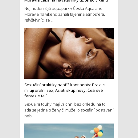
Moravia čeká na návštěvníky už tento víkend
Nejmodernější aquapark v Česku Aqualand
Moravia na víkend zahalí tajemná atmosféra.
Návštěvníci se ...
Sexuální praktiky napříč kontinenty: Brazilci
milují orální sex, Asiati skupinový, Češi své
fantazie tají
Sexuální touhy mají všichni bez ohledu na to,
zda se jedná o ženy či muže, o sociální postavení
neb...