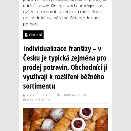
udrží či nikoliv. Klesající počty prodejen lze
ovšem pozorovat i v centrech měst. Podle
obchodníků by měly menším prodejnám
pomoci...
Číst dál
Individualizace franšízy – v
Česku je typická zejména pro
prodej potravin. Obchodníci ji
využívají k rozšíření běžného
sortimentu
AUTOR: REDAKCE
RUBRIKA: Z TRHU
0 KOMENTÁŘŮ