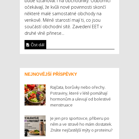
bude vztahovat i na obchodníky. Odborníci
očekávají, že kvůli nové povinnosti skončí
některé malé samostatné obchody na
venkově. Méně starostí mají ti, co jsou
součástí obchodní sítě. Zavedení EET v
druhé vlně přinese...
Číst dál
NEJNOVĚJŠÍ PŘÍSPĚVKY
Rajčata, borůvky nebo ořechy.
Potraviny, které v létě pomáhají
hormonům a ulevují od bolestivé
menstruace
Je jen pro sportovce, přiberu po
něm a ve stravě ho mám dostatek.
Znáte nejčastější mýty o proteinu?