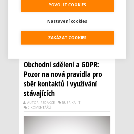
nařízení Evropské unie o ochraně osobních
POVOLIT COOKIES
údajů, uplynuly bezmála dva měsíce.
Odborníci v souvislosti s GDPR pozorují
pokles odeslaných obchodních sdělení až o
Nastavení cookies
desítky procent. Pozitivem podle nich ale je,
že e-maily na druhou stranu po 25. květnu
ZAKÁZAT COOKIES
směřují zejm...
Číst dál
Obchodní sdělení a GDPR:
Pozor na nová pravidla pro
sběr kontaktů i využívání
stávajících
AUTOR: REDAKCE
RUBRIKA: IT
0 KOMENTÁŘŮ