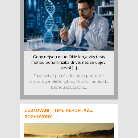
Geny nejsou osud. DNA longevity testy
mohou odhalit rizika dříve, než se objeví
první [...]
Za deset až patnáct let by se podrobné
přečtení genetické výbavy člověka mohlo stát
běžnou součástí p...
CESTOVÁNÍ – TIPY, REPORTÁŽE,
ROZHOVORY: