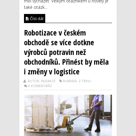
měl vycházet. Velkým otazníkem u novely je
také otázk...
Číst dál
Robotizace v českém
obchodě se více dotkne
výrobců potravin než
obchodníků. Přinést by měla
i změny v logistice
AUTOR: REDAKCE
RUBRIKA: Z TRHU
0 KOMENTÁŘŮ