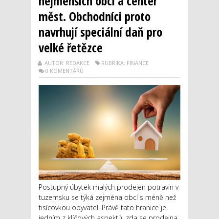
nejmenších obcí a center
měst. Obchodníci proto
navrhují speciální daň pro
velké řetězce
AUTOR: REDAKCE
RUBRIKA: FINANCE
0 KOMENTÁŘŮ
Postupný úbytek malých prodejen potravin v
tuzemsku se týká zejména obcí s méně než
tisícovkou obyvatel. Právě tato hranice je
jedním z klíčových aspektů, zda se prodejna