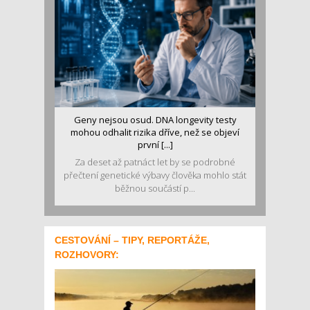
Geny nejsou osud. DNA longevity testy
mohou odhalit rizika dříve, než se objeví
první [...]
Za deset až patnáct let by se podrobné
přečtení genetické výbavy člověka mohlo stát
běžnou součástí p...
CESTOVÁNÍ – TIPY, REPORTÁŽE,
ROZHOVORY: