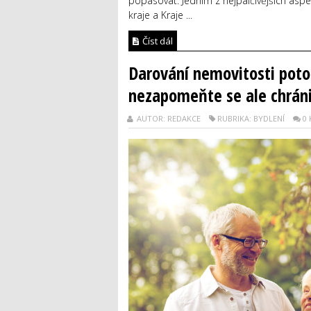
popasovat. Jedním z nejpalčivějších asp
kraje a Kraje ...
Číst dál
Darování nemovitosti poto
nezapomeňte se ale chráni
AUTOR: REDAKCE
RUBRIKA: BYDLENÍ
0