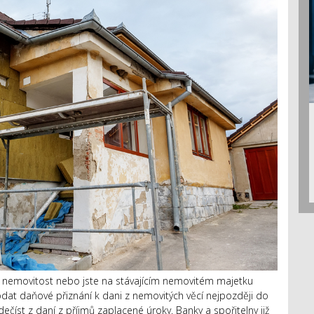
u nemovitost nebo jste na stávajícím nemovitém majetku
odat daňové přiznání k dani z nemovitých věcí nejpozději do
číst z daní z příjmů zaplacené úroky. Banky a spořitelny již