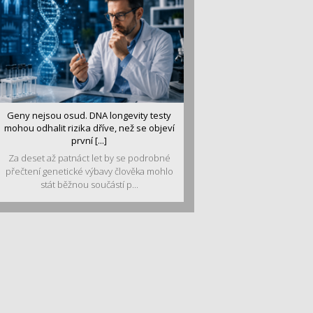
Geny nejsou osud. DNA longevity testy
mohou odhalit rizika dříve, než se objeví
první [...]
Za deset až patnáct let by se podrobné
přečtení genetické výbavy člověka mohlo
stát běžnou součástí p...