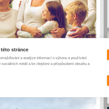
této stránce
tějí rodiče svým dětem zanechat. Možností, jak to učinit, je
řípadné dědické řízení, stále více lidí ale přistupuje
omažďování a analýze informací o výkonu a používání
o potomky je to totiž finančně výhodnější. Experti však varuj...
e sociálních médií a ke zlepšení a přizpůsobení obsahu a
 dům? Nezapomeňte na daňové přiznání
 KOMENTÁŘŮ