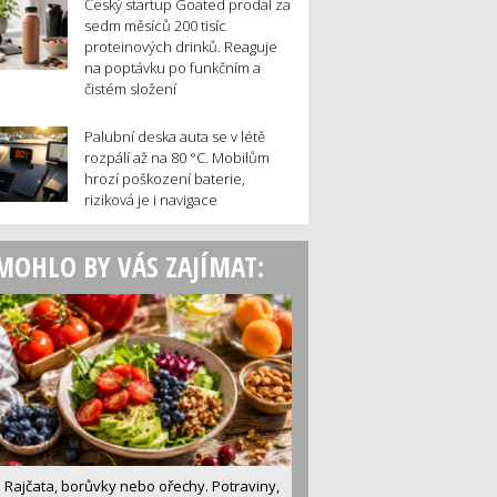
Český startup Goated prodal za
sedm měsíců 200 tisíc
proteinových drinků. Reaguje
na poptávku po funkčním a
čistém složení
Palubní deska auta se v létě
rozpálí až na 80 °C. Mobilům
hrozí poškození baterie,
riziková je i navigace
MOHLO BY VÁS ZAJÍMAT:
Rajčata, borůvky nebo ořechy. Potraviny,