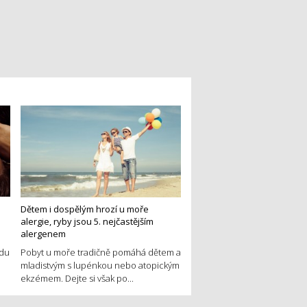
Dětem i dospělým hrozí u moře
alergie, ryby jsou 5. nejčastějším
alergenem
edu
Pobyt u moře tradičně pomáhá dětem a
mladistvým s lupénkou nebo atopickým
ekzémem. Dejte si však po...