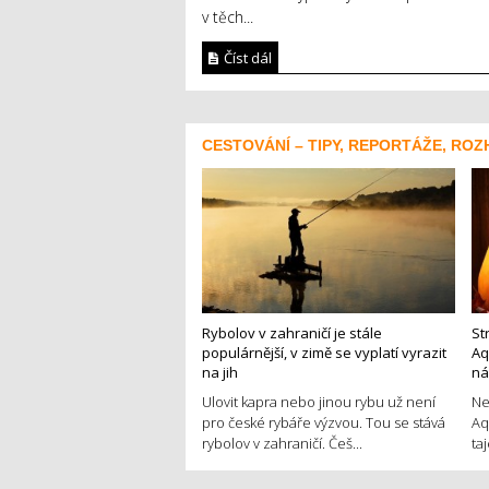
v těch...
Číst dál
CESTOVÁNÍ – TIPY, REPORTÁŽE, ROZ
Rybolov v zahraničí je stále
St
populárnější, v zimě se vyplatí vyrazit
Aq
na jih
ná
Ulovit kapra nebo jinou rybu už není
Ne
pro české rybáře výzvou. Tou se stává
Aq
rybolov v zahraničí. Češ...
ta