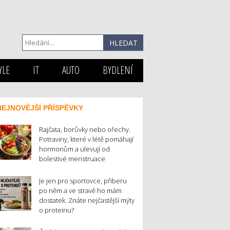
YLE
IT
AUTO
BYDLENÍ
NEJNOVĚJŠÍ PŘÍSPĚVKY
Rajčata, borůvky nebo ořechy.
Potraviny, které v létě pomáhají
hormonům a ulevují od
bolestivé menstruace
Je jen pro sportovce, přiberu
po něm a ve stravě ho mám
dostatek. Znáte nejčastější mýty
o proteinu?