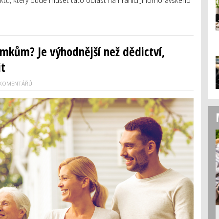
ektů, který bude muset tato oblast na hranici Jihomoravského
mkům? Je výhodnější než dědictví,
t
 KOMENTÁŘŮ