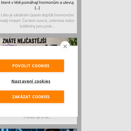
které v létě pomáhají hormonům a ulevuj
[...]
Léto je ideálním časem dopřát hormonům
malý restart. Čerstvé ovoce, zelenina nebo
luštěniny jsou práv...
POVOLIT COOKIES
Nastavení cookies
Je jen pro sportovce, přiberu po něm a ve
stravě ho mám dostatek. Znáte nejčastějš
ZAKÁZAT COOKIES
[...]
Pojem protein již nějakou dobu rezonuje
v oblasti zdraví, výživy i dlouhověkosti.
Přesto se o ně...