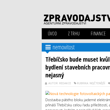
ÚVOD
Z TRHU
FINANCE
nemovitost
Třebíčsko bude muset kvůl
bydlení stavebních pracov
nejasný
AUTOR: REDAKCE
RUBRIKA: NEJČTENĚJŠÍ
Dostavba pátého bloku jaderné elektrárn
přináší Třebíčsku celou řadu příležitostí