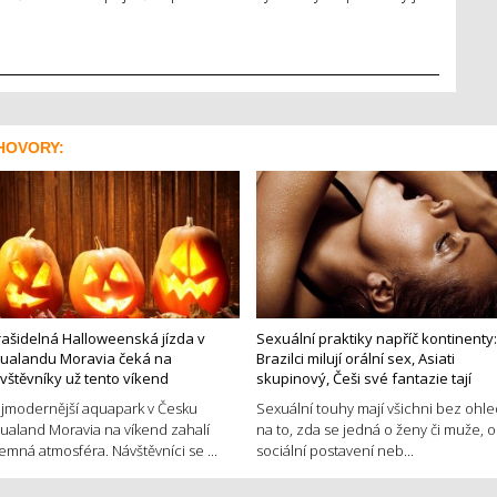
HOVORY:
rašidelná Halloweenská jízda v
Sexuální praktiky napříč kontinenty:
ualandu Moravia čeká na
Brazilci milují orální sex, Asiati
vštěvníky už tento víkend
skupinový, Češi své fantazie tají
jmodernější aquapark v Česku
Sexuální touhy mají všichni bez ohl
ualand Moravia na víkend zahalí
na to, zda se jedná o ženy či muže, o
jemná atmosféra. Návštěvníci se ...
sociální postavení neb...