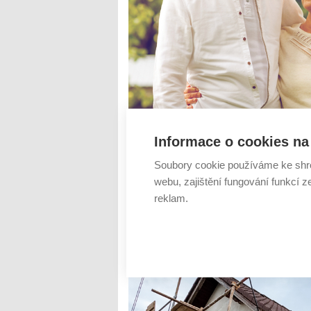
Informace o cookies na 
Nemovitost je často to nejcennější, co ch
hned několik. Vše je možné nechat až na p
Soubory cookie používáme ke shr
k darování majetku již za svého života. Pr
webu, zajištění fungování funkcí z
reklam.
Číst dál
Koupili jste v loni byt či
AUTOR: REDAKCE
RUBRIKA: BYDLENÍ
0