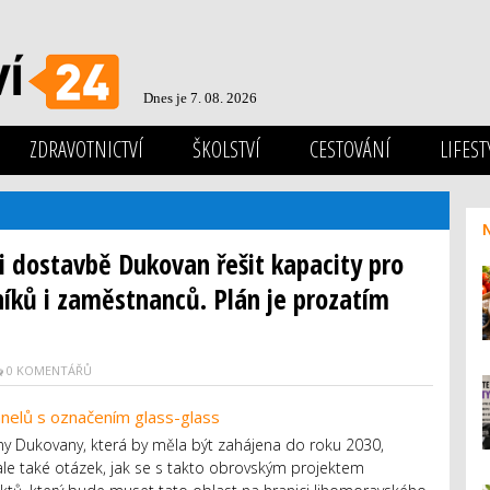
Dnes je 7. 08. 2026
ZDRAVOTNICTVÍ
ŠKOLSTVÍ
CESTOVÁNÍ
LIFEST
i dostavbě Dukovan řešit kapacity pro
níků i zaměstnanců. Plán je prozatím
0 KOMENTÁŘŮ
y Dukovany, která by měla být zahájena do roku 2030,
, ale také otázek, jak se s takto obrovským projektem