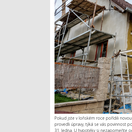
Pokud jste v loňském roce pořídili novo
provedli úpravy, týká se vás povinnost p
31. ledna. U hypotéky si nezapomeňte ode