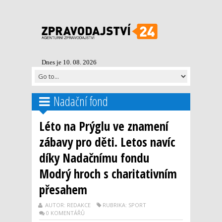
Dnes je 10. 08. 2026
Nadační fond
Léto na Prýglu ve znamení
zábavy pro děti. Letos navíc
díky Nadačnímu fondu
Modrý hroch s charitativním
přesahem
AUTOR: REDAKCE
RUBRIKA: SPORT
0 KOMENTÁŘŮ