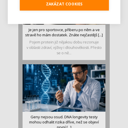
ZAKÁZAT COOKIES
Je jen pro sportovce, přiberu po něm a ve
stravě ho mám dostatek. Znáte nejčastějš [...]
Pojem protein již nějakou dobu rezonuje
v oblasti zdraví, výživy i dlouhověkosti. Přesto
se o ně...
Geny nejsou osud. DNA longevity testy
mohou odhalit rizika dříve, než se objeví
první [...]