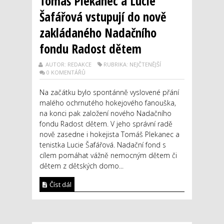
Tomáš Plekanec a Lucie
Šafářová vstupují do nově
zakládaného Nadačního
fondu Radost dětem
AUTOR: REDAKCE
RUBRIKA: NEJČTENĚJŠÍ
0 KOMENTÁŘŮ
Na začátku bylo spontánně vyslovené přání
malého ochrnutého hokejového fanouška,
na konci pak založení nového Nadačního
fondu Radost dětem. V jeho správní radě
nově zasedne i hokejista Tomáš Plekanec a
tenistka Lucie Šafářová. Nadační fond s
cílem pomáhat vážně nemocným dětem či
dětem z dětských domo...
Číst dál