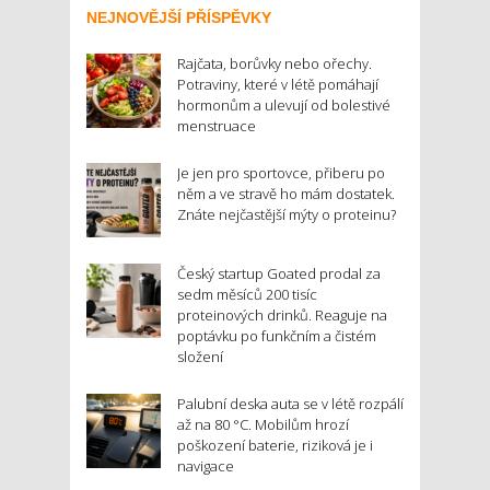
NEJNOVĚJŠÍ PŘÍSPĚVKY
Rajčata, borůvky nebo ořechy.
Potraviny, které v létě pomáhají
hormonům a ulevují od bolestivé
menstruace
Je jen pro sportovce, přiberu po
něm a ve stravě ho mám dostatek.
Znáte nejčastější mýty o proteinu?
Český startup Goated prodal za
sedm měsíců 200 tisíc
proteinových drinků. Reaguje na
poptávku po funkčním a čistém
složení
Palubní deska auta se v létě rozpálí
až na 80 °C. Mobilům hrozí
poškození baterie, riziková je i
navigace