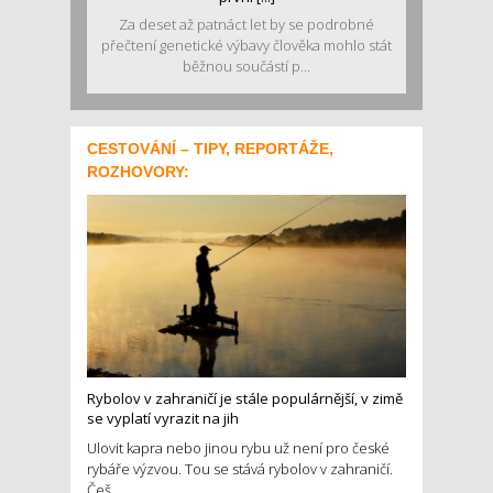
Za deset až patnáct let by se podrobné
přečtení genetické výbavy člověka mohlo stát
běžnou součástí p...
CESTOVÁNÍ – TIPY, REPORTÁŽE,
ROZHOVORY:
Rybolov v zahraničí je stále populárnější, v zimě
se vyplatí vyrazit na jih
Ulovit kapra nebo jinou rybu už není pro české
rybáře výzvou. Tou se stává rybolov v zahraničí.
Češ...