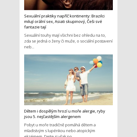
Sexuální praktiky napříč kontinenty: Brazilci
milují orální sex, Asiati skupinový, Češi své
fantazie tají
Sexuální touhy mají všichni bez ohledu na to,
zda se jedná o ženy či muže, o sociální postavení
neb...
Dětem i dospělým hrozí u moře alergie, ryby
jsou 5. nejčastějším alergenem
Pobyt u moře tradičně pomáhá dětem a
mladistvým s lupénkou nebo atopickým
ekzémem. Dejte si však po...