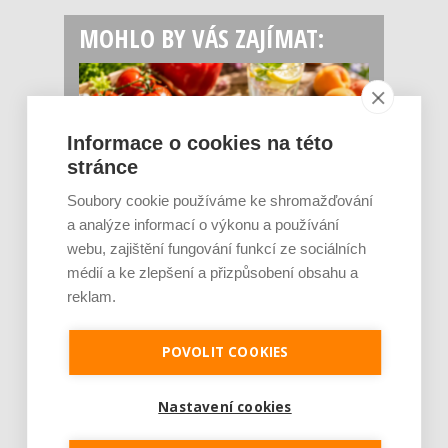
MOHLO BY VÁS ZAJÍMAT:
Informace o cookies na této
stránce
Soubory cookie používáme ke shromažďování
a analýze informací o výkonu a používání
Rajčata, borůvky nebo ořechy. Potraviny,
webu, zajištění fungování funkcí ze sociálních
které v létě pomáhají hormonům a ulevuj [...]
médií a ke zlepšení a přizpůsobení obsahu a
Léto je ideálním časem dopřát hormonům
reklam.
malý restart. Čerstvé ovoce, zelenina nebo
luštěniny jsou práv...
POVOLIT COOKIES
Nastavení cookies