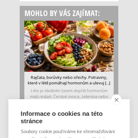
MOHLO BY VÁS ZAJÍMAT:
Rajčata, borůvky nebo ořechy. Potraviny,
které v létě pomáhají hormonům a ulevuj [...]
Léto je ideálním časem dopřát hormonům
malý restart. Čerstvé ovoce, zelenina nebo
luštěniny jsou práv...
Informace o cookies na této
stránce
Soubory cookie používáme ke shromažďování