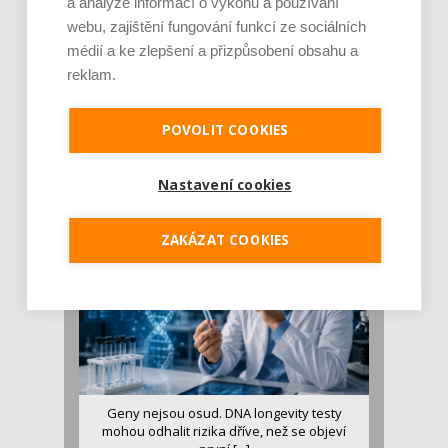
a analýze informací o výkonu a používání
webu, zajištění fungování funkcí ze sociálních
médií a ke zlepšení a přizpůsobení obsahu a
reklam.
Je jen pro sportovce, přiberu po něm a ve
stravě ho mám dostatek. Znáte nejčastějš [...]
POVOLIT COOKIES
Pojem protein již nějakou dobu rezonuje
v oblasti zdraví, výživy i dlouhověkosti. Přesto
Nastavení cookies
se o ně...
ZAKÁZAT COOKIES
Geny nejsou osud. DNA longevity testy
mohou odhalit rizika dříve, než se objeví