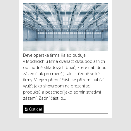
Developerská firma Kaláb buduje
v Modřicích u Brna dvanáct dvoupodlažních
obchodně-skladových boxů, které nabídnou
zázemí jak pro menší, tak i středně velké
firmy. V jejich přední části se přízemí nabízí
využít jako showroom na prezentaci
produktů a poschodí jako administrativní
zázemí. Zadní části b...
Číst dál