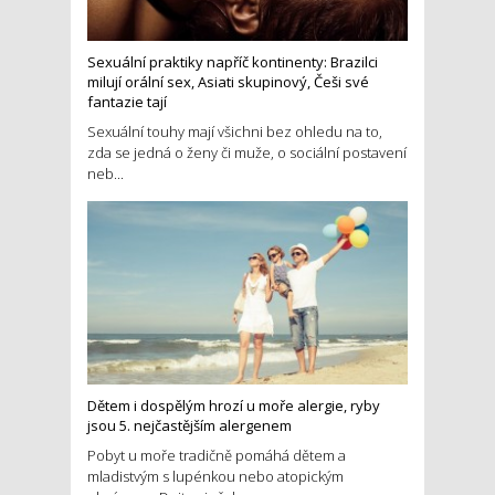
Sexuální praktiky napříč kontinenty: Brazilci
milují orální sex, Asiati skupinový, Češi své
fantazie tají
Sexuální touhy mají všichni bez ohledu na to,
zda se jedná o ženy či muže, o sociální postavení
neb...
Dětem i dospělým hrozí u moře alergie, ryby
jsou 5. nejčastějším alergenem
Pobyt u moře tradičně pomáhá dětem a
mladistvým s lupénkou nebo atopickým