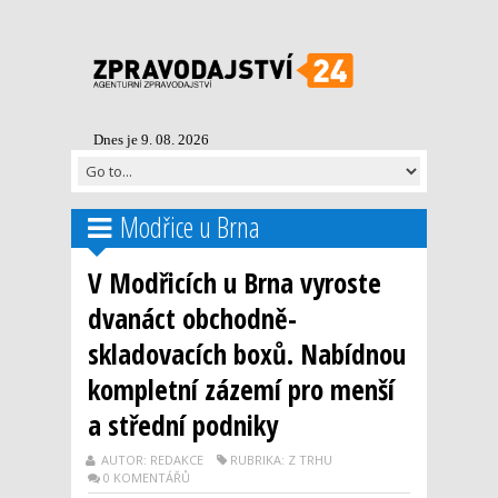
Dnes je 9. 08. 2026
Modřice u Brna
V Modřicích u Brna vyroste
dvanáct obchodně-
skladovacích boxů. Nabídnou
kompletní zázemí pro menší
a střední podniky
AUTOR: REDAKCE
RUBRIKA: Z TRHU
0 KOMENTÁŘŮ