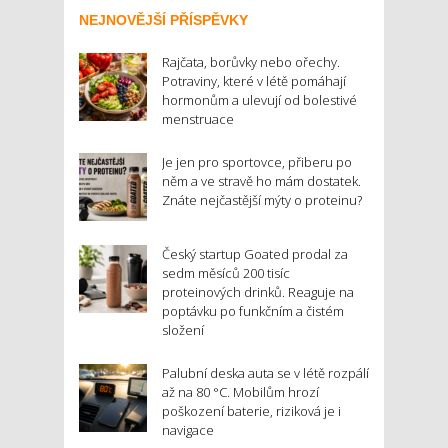
NEJNOVĚJŠÍ PŘÍSPĚVKY
Rajčata, borůvky nebo ořechy.
Potraviny, které v létě pomáhají
hormonům a ulevují od bolestivé
menstruace
Je jen pro sportovce, přiberu po
něm a ve stravě ho mám dostatek.
Znáte nejčastější mýty o proteinu?
Český startup Goated prodal za
sedm měsíců 200 tisíc
proteinových drinků. Reaguje na
poptávku po funkčním a čistém
složení
Palubní deska auta se v létě rozpálí
až na 80 °C. Mobilům hrozí
poškození baterie, riziková je i
navigace