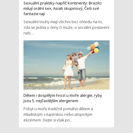
Sexuální praktiky napříč kontinenty: Brazilci
milují orální sex, Asiati skupinový, Češi své
fantazie tají
Sexuální touhy mají všichni bez ohledu na to,
zda se jedná o ženy či muže, o sociální postavení
neb...
Dětem i dospělým hrozí u moře alergie, ryby
jsou 5. nejčastějším alergenem
Pobyt u moře tradičně pomáhá dětem a
mladistvým s lupénkou nebo atopickým
ekzémem. Dejte si však po...