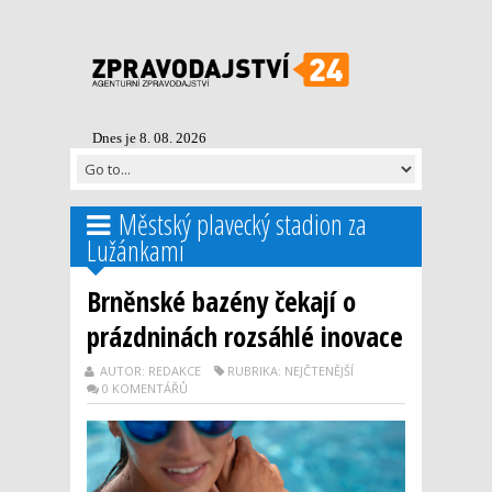
Dnes je 8. 08. 2026
Městský plavecký stadion za
Lužánkami
Brněnské bazény čekají o
prázdninách rozsáhlé inovace
AUTOR: REDAKCE
RUBRIKA: NEJČTENĚJŠÍ
0 KOMENTÁŘŮ