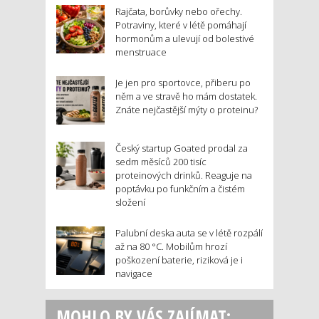
Rajčata, borůvky nebo ořechy.
Potraviny, které v létě pomáhají
hormonům a ulevují od bolestivé
menstruace
Je jen pro sportovce, přiberu po
něm a ve stravě ho mám dostatek.
Znáte nejčastější mýty o proteinu?
Český startup Goated prodal za
sedm měsíců 200 tisíc
proteinových drinků. Reaguje na
poptávku po funkčním a čistém
složení
Palubní deska auta se v létě rozpálí
až na 80 °C. Mobilům hrozí
poškození baterie, riziková je i
navigace
MOHLO BY VÁS ZAJÍMAT: