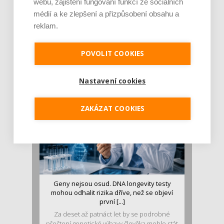
webu, zajištění fungování funkcí ze sociálních
médií a ke zlepšení a přizpůsobení obsahu a
reklam.
Je jen pro sportovce, přiberu po něm a ve
stravě ho mám dostatek. Znáte nejčastějš [...]
Pojem protein již nějakou dobu rezonuje
POVOLIT COOKIES
v oblasti zdraví, výživy i dlouhověkosti. Přesto
se o ně...
Nastavení cookies
ZAKÁZAT COOKIES
Geny nejsou osud. DNA longevity testy
mohou odhalit rizika dříve, než se objeví
první [...]
Za deset až patnáct let by se podrobné
přečtení genetické výbavy člověka mohlo stát