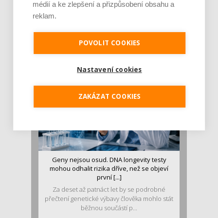
médií a ke zlepšení a přizpůsobení obsahu a
Je jen pro sportovce, přiberu po něm a ve
reklam.
stravě ho mám dostatek. Znáte nejčastějš [...]
Pojem protein již nějakou dobu rezonuje
v oblasti zdraví, výživy i dlouhověkosti. Přesto
POVOLIT COOKIES
se o ně...
Nastavení cookies
ZAKÁZAT COOKIES
Geny nejsou osud. DNA longevity testy
mohou odhalit rizika dříve, než se objeví
první [...]
Za deset až patnáct let by se podrobné
přečtení genetické výbavy člověka mohlo stát
běžnou součástí p...