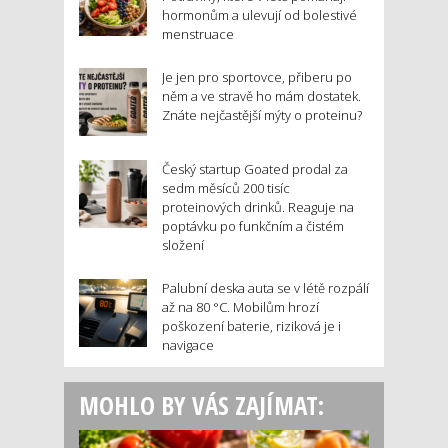
hormonům a ulevují od bolestivé
menstruace
Je jen pro sportovce, přiberu po
něm a ve stravě ho mám dostatek.
Znáte nejčastější mýty o proteinu?
Český startup Goated prodal za
sedm měsíců 200 tisíc
proteinových drinků. Reaguje na
poptávku po funkčním a čistém
složení
Palubní deska auta se v létě rozpálí
až na 80 °C. Mobilům hrozí
poškození baterie, riziková je i
navigace
MOHLO BY VÁS ZAJÍMAT: