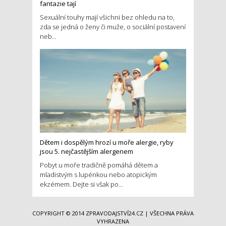
fantazie tají
Sexuální touhy mají všichni bez ohledu na to,
zda se jedná o ženy či muže, o sociální postavení
neb...
Dětem i dospělým hrozí u moře alergie, ryby
jsou 5. nejčastějším alergenem
Pobyt u moře tradičně pomáhá dětem a
mladistvým s lupénkou nebo atopickým
ekzémem. Dejte si však po...
COPYRIGHT © 2014
ZPRAVODAJSTVÍ24.CZ
| VŠECHNA PRÁVA
VYHRAZENA