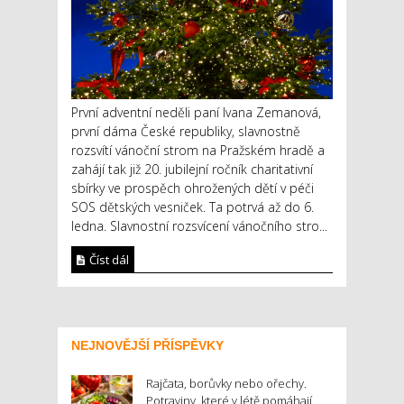
První adventní neděli paní Ivana Zemanová,
první dáma České republiky, slavnostně
rozsvítí vánoční strom na Pražském hradě a
zahájí tak již 20. jubilejní ročník charitativní
sbírky ve prospěch ohrožených dětí v péči
SOS dětských vesniček. Ta potrvá až do 6.
ledna. Slavnostní rozsvícení vánočního stro...
Číst dál
NEJNOVĚJŠÍ PŘÍSPĚVKY
Rajčata, borůvky nebo ořechy.
Potraviny, které v létě pomáhají