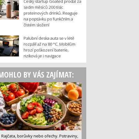
Český startup Goated prodal za
sedm měsíců 200 tisíc
proteinových drinků. Reaguje
na poptávku po funkčním a
čistém složení
Palubní deska auta se v létě
rozpálí až na 80 °C. Mobilům
hrozí poškození baterie,
riziková je i navigace
MOHLO BY VÁS ZAJÍMAT:
Rajčata, borůvky nebo ořechy. Potraviny,