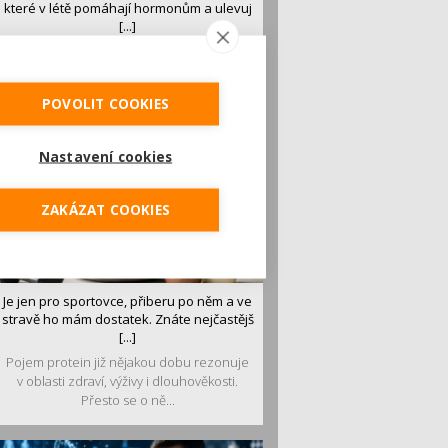
které v létě pomáhají hormonům a ulevuj
[...]
Léto je ideálním časem dopřát hormonům
malý restart. Čerstvé ovoce, zelenina nebo
luštěniny jsou práv...
POVOLIT COOKIES
Nastavení cookies
ZAKÁZAT COOKIES
Je jen pro sportovce, přiberu po něm a ve
stravě ho mám dostatek. Znáte nejčastějš
[...]
Pojem protein již nějakou dobu rezonuje
v oblasti zdraví, výživy i dlouhověkosti.
Přesto se o ně...