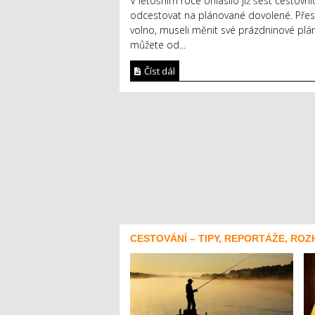
V letošním roce ohlásilo již šest cestovní
odcestovat na plánované dovolené. Přesto
volno, museli měnit své prázdninové plán
můžete od...
Číst dál
CESTOVÁNÍ – TIPY, REPORTÁŽE, ROZ