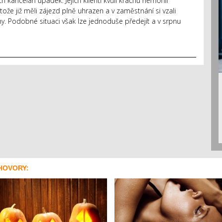
ch kanceláří úpadek. Jejich klienti kvůli krachu nemohli
že již měli zájezd plně uhrazen a v zaměstnání si vzali
y. Podobné situaci však lze jednoduše předejít a v srpnu
HOVORY: