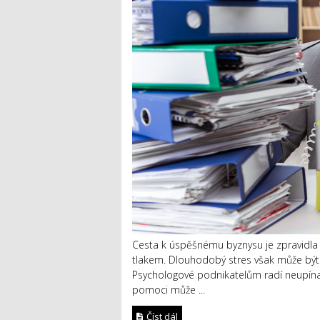
Cesta k úspěšnému byznysu je zpravidla 
tlakem. Dlouhodobý stres však může být v
Psychologové podnikatelům radí neupínat se
pomoci může ...
Číst dál