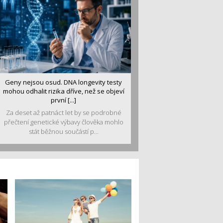
Geny nejsou osud. DNA longevity testy
mohou odhalit rizika dříve, než se objeví
první [...]
Za deset až patnáct let by se podrobné
přečtení genetické výbavy člověka mohlo
stát běžnou součástí p...