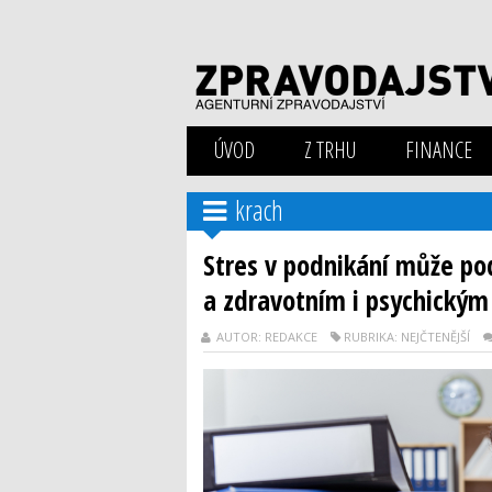
ÚVOD
Z TRHU
FINANCE
krach
Stres v podnikání může po
a zdravotním i psychickým
AUTOR: REDAKCE
RUBRIKA: NEJČTENĚJŠÍ