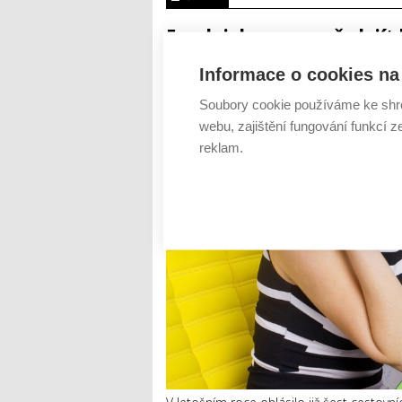
5 rad, jak v srpnu předejít
AUTOR: REDAKCE
RUBRIKA: Z TRHU
0 
Informace o cookies na 
Soubory cookie používáme ke shr
webu, zajištění fungování funkcí z
reklam.