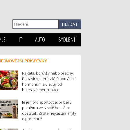
YLE
IT
AUTO
BYDLENÍ
NEJNOVĚJŠÍ PŘÍSPĚVKY
Rajčata, borůvky nebo ořechy.
Potraviny, které v létě pomáhají
hormonům a ulevují od
bolestivé menstruace
Je jen pro sportovce, přiberu
po něm a ve stravě ho mám
dostatek. Znáte nejčastější mýty
o proteinu?