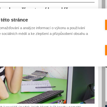
 krachu vaší cestovní kanceláře
KOMENTÁŘŮ
této stránce
omažďování a analýze informací o výkonu a používání
e sociálních médií a ke zlepšení a přizpůsobení obsahu a