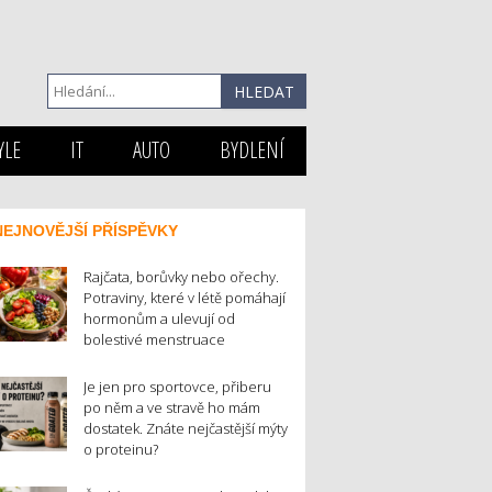
YLE
IT
AUTO
BYDLENÍ
NEJNOVĚJŠÍ PŘÍSPĚVKY
Rajčata, borůvky nebo ořechy.
Potraviny, které v létě pomáhají
hormonům a ulevují od
bolestivé menstruace
Je jen pro sportovce, přiberu
po něm a ve stravě ho mám
dostatek. Znáte nejčastější mýty
o proteinu?