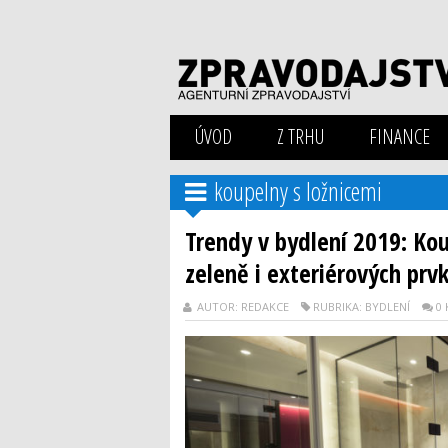
ÚVOD
Z TRHU
FINANCE
koupelny s ložnicemi
Trendy v bydlení 2019: Kou
zeleně i exteriérových prv
AUTOR: REDAKCE
RUBRIKA: BYDLENÍ
0