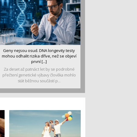
Geny nejsou osud. DNA longevity testy
mohou odhalit rizika dříve, než se objeví
první [...]
Za deset až patnáct let by se podrobné
přečtení genetické výbavy člověka mohlo
stát běžnou součástí p...