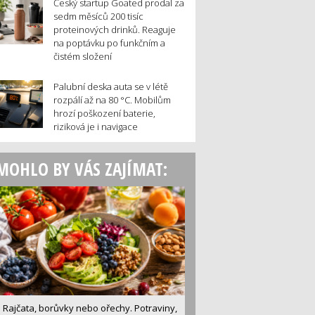
Český startup Goated prodal za
sedm měsíců 200 tisíc
proteinových drinků. Reaguje
na poptávku po funkčním a
čistém složení
Palubní deska auta se v létě
rozpálí až na 80 °C. Mobilům
hrozí poškození baterie,
riziková je i navigace
MOHLO BY VÁS ZAJÍMAT:
Rajčata, borůvky nebo ořechy. Potraviny,