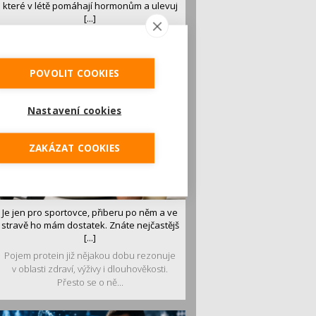
které v létě pomáhají hormonům a ulevuj
[...]
Léto je ideálním časem dopřát hormonům
malý restart. Čerstvé ovoce, zelenina nebo
luštěniny jsou práv...
POVOLIT COOKIES
Nastavení cookies
ZAKÁZAT COOKIES
Je jen pro sportovce, přiberu po něm a ve
stravě ho mám dostatek. Znáte nejčastějš
[...]
Pojem protein již nějakou dobu rezonuje
v oblasti zdraví, výživy i dlouhověkosti.
Přesto se o ně...