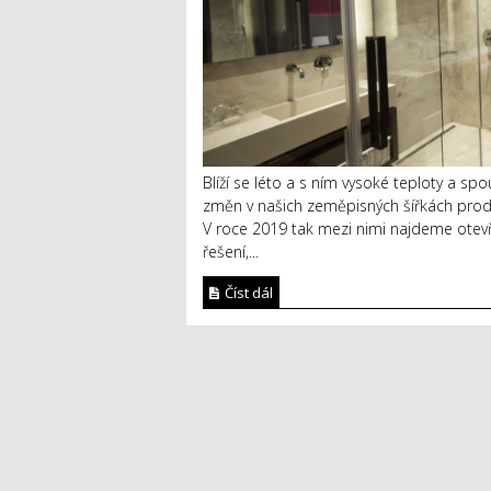
Blíží se léto a s ním vysoké teploty a spo
změn v našich zeměpisných šířkách prodl
V roce 2019 tak mezi nimi najdeme otevř
řešení,...
Číst dál