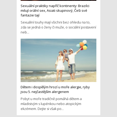
Sexuální praktiky napříč kontinenty: Brazilci
milují orální sex, Asiati skupinový, Češi své
fantazie tají
Sexuální touhy mají všichni bez ohledu na to,
zda se jedná o ženy či muže, o sociální postavení
neb...
Dětem i dospělým hrozí u moře alergie, ryby
jsou 5. nejčastějším alergenem
Pobyt u moře tradičně pomáhá dětem a
mladistvým s lupénkou nebo atopickým
ekzémem. Dejte si však po...