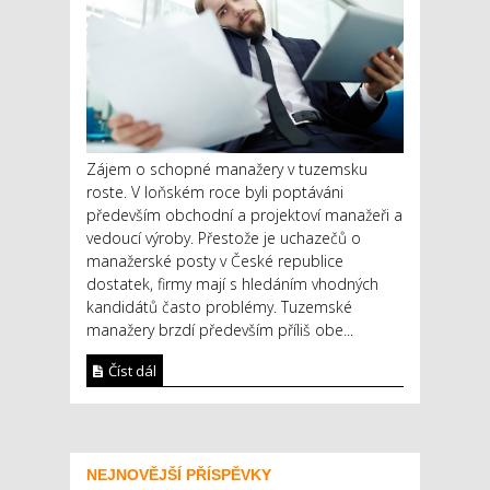
Zájem o schopné manažery v tuzemsku
roste. V loňském roce byli poptáváni
především obchodní a projektoví manažeři a
vedoucí výroby. Přestože je uchazečů o
manažerské posty v České republice
dostatek, firmy mají s hledáním vhodných
kandidátů často problémy. Tuzemské
manažery brzdí především příliš obe...
Číst dál
NEJNOVĚJŠÍ PŘÍSPĚVKY