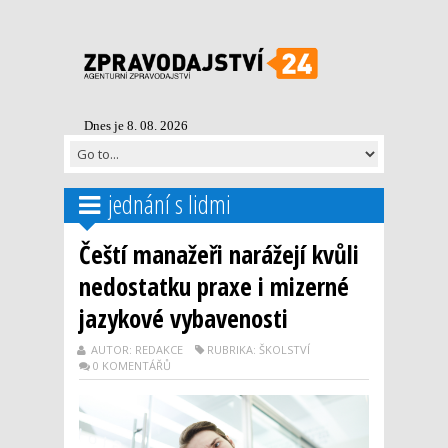
Dnes je 8. 08. 2026
jednání s lidmi
Čeští manažeři narážejí kvůli
nedostatku praxe i mizerné
jazykové vybavenosti
AUTOR: REDAKCE
RUBRIKA: ŠKOLSTVÍ
0 KOMENTÁŘŮ