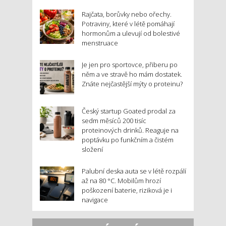
Rajčata, borůvky nebo ořechy.
Potraviny, které v létě pomáhají
hormonům a ulevují od bolestivé
menstruace
Je jen pro sportovce, přiberu po
něm a ve stravě ho mám dostatek.
Znáte nejčastější mýty o proteinu?
Český startup Goated prodal za
sedm měsíců 200 tisíc
proteinových drinků. Reaguje na
poptávku po funkčním a čistém
složení
Palubní deska auta se v létě rozpálí
až na 80 °C. Mobilům hrozí
poškození baterie, riziková je i
navigace