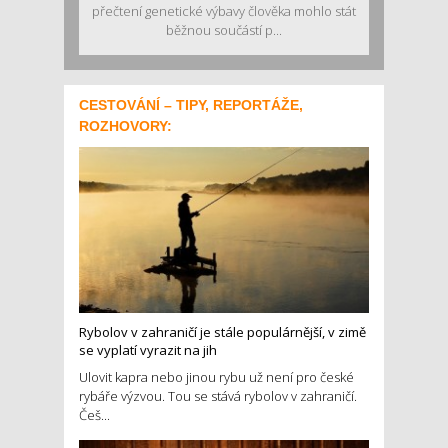
přečtení genetické výbavy člověka mohlo stát
běžnou součástí p...
CESTOVÁNÍ – TIPY, REPORTÁŽE,
ROZHOVORY:
Rybolov v zahraničí je stále populárnější, v zimě
se vyplatí vyrazit na jih
Ulovit kapra nebo jinou rybu už není pro české
rybáře výzvou. Tou se stává rybolov v zahraničí.
Češ...