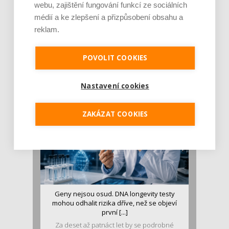
webu, zajištění fungování funkcí ze sociálních
médií a ke zlepšení a přizpůsobení obsahu a
reklam.
Je jen pro sportovce, přiberu po něm a ve
stravě ho mám dostatek. Znáte nejčastějš [...]
POVOLIT COOKIES
Pojem protein již nějakou dobu rezonuje
v oblasti zdraví, výživy i dlouhověkosti. Přesto
se o ně...
Nastavení cookies
ZAKÁZAT COOKIES
Geny nejsou osud. DNA longevity testy
mohou odhalit rizika dříve, než se objeví
první [...]
Za deset až patnáct let by se podrobné