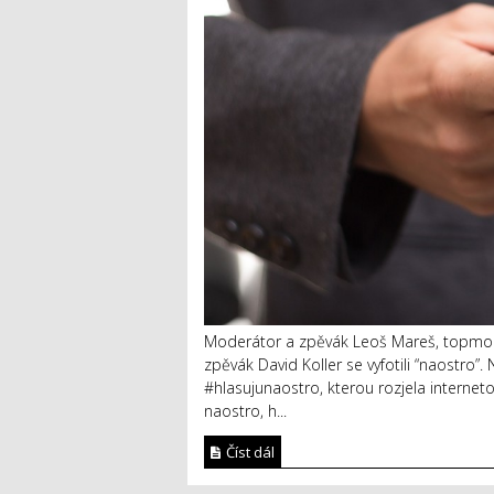
Moderátor a zpěvák Leoš Mareš, topmode
zpěvák David Koller se vyfotili “naostro”.
#hlasujunaostro, kterou rozjela interneto
naostro, h...
Číst dál