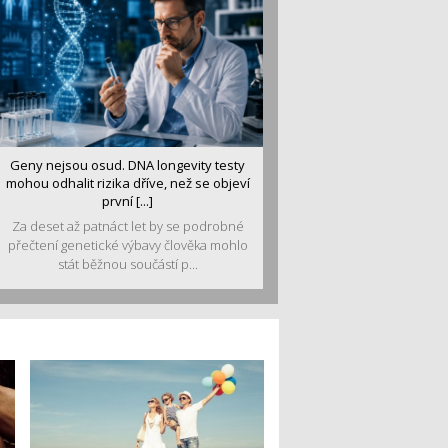
Geny nejsou osud. DNA longevity testy
mohou odhalit rizika dříve, než se objeví
první [...]
Za deset až patnáct let by se podrobné
přečtení genetické výbavy člověka mohlo
stát běžnou součástí p...