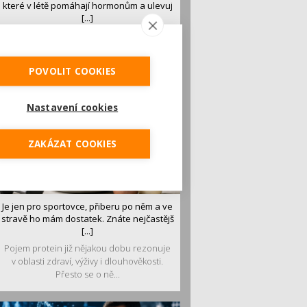
které v létě pomáhají hormonům a ulevuj
[...]
Léto je ideálním časem dopřát hormonům
malý restart. Čerstvé ovoce, zelenina nebo
luštěniny jsou práv...
POVOLIT COOKIES
Nastavení cookies
ZAKÁZAT COOKIES
Je jen pro sportovce, přiberu po něm a ve
stravě ho mám dostatek. Znáte nejčastějš
[...]
Pojem protein již nějakou dobu rezonuje
v oblasti zdraví, výživy i dlouhověkosti.
Přesto se o ně...