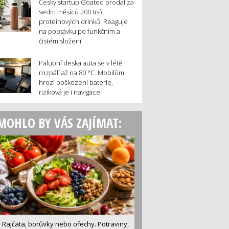
Český startup Goated prodal za
sedm měsíců 200 tisíc
proteinových drinků. Reaguje
na poptávku po funkčním a
čistém složení
Palubní deska auta se v létě
rozpálí až na 80 °C. Mobilům
hrozí poškození baterie,
riziková je i navigace
MOHLO BY VÁS ZAJÍMAT:
Rajčata, borůvky nebo ořechy. Potraviny,