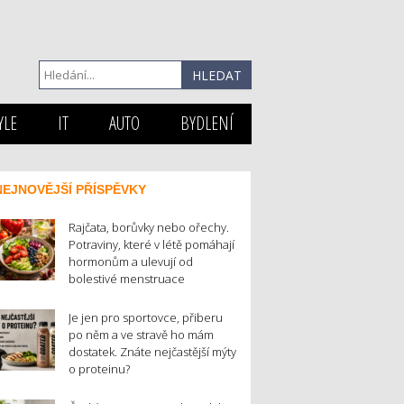
YLE
IT
AUTO
BYDLENÍ
NEJNOVĚJŠÍ PŘÍSPĚVKY
Rajčata, borůvky nebo ořechy.
Potraviny, které v létě pomáhají
hormonům a ulevují od
bolestivé menstruace
Je jen pro sportovce, přiberu
po něm a ve stravě ho mám
dostatek. Znáte nejčastější mýty
o proteinu?