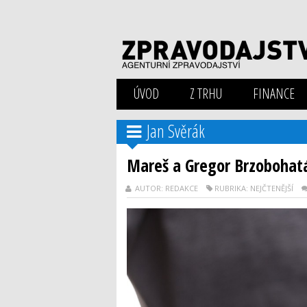
ÚVOD
Z TRHU
FINANCE
Jan Svěrák
Mareš a Gregor Brzobohatá 
AUTOR: REDAKCE
RUBRIKA: NEJČTENĚJŠÍ