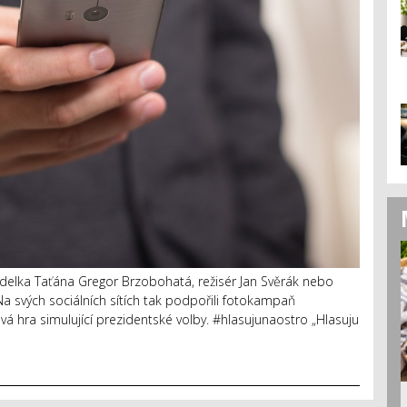
lka Taťána Gregor Brzobohatá, režisér Jan Svěrák nebo
 Na svých sociálních sítích tak podpořili fotokampaň
vá hra simulující prezidentské volby. #hlasujunaostro „Hlasuju