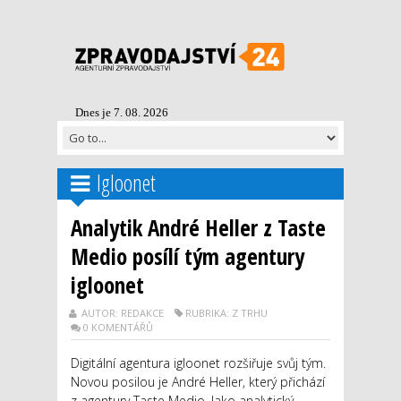
Dnes je 7. 08. 2026
Igloonet
Analytik André Heller z Taste
Medio posílí tým agentury
igloonet
AUTOR: REDAKCE
RUBRIKA: Z TRHU
0 KOMENTÁŘŮ
Digitální agentura igloonet rozšiřuje svůj tým.
Novou posilou je André Heller, který přichází
z agentury Taste Medio. Jako analytický