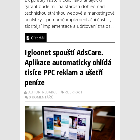
garant bude mít na starosti dohled nad
technickou stránkou webové a marketingové
analytiky – primárně implementační části –,
složitější implementace a udržování znalos...
Číst dál
Igloonet spouští AdsCare.
Aplikace automaticky ohlídá
tisíce PPC reklam a ušetří
peníze
AUTOR: REDAKCE
RUBRIKA: IT
0 KOMENTÁŘŮ