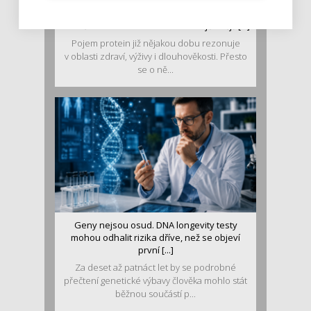
Je jen pro sportovce, přiberu po něm a ve
stravě ho mám dostatek. Znáte nejčastějš [...]
Pojem protein již nějakou dobu rezonuje
v oblasti zdraví, výživy i dlouhověkosti. Přesto
se o ně...
Geny nejsou osud. DNA longevity testy
mohou odhalit rizika dříve, než se objeví
první [...]
Za deset až patnáct let by se podrobné
přečtení genetické výbavy člověka mohlo stát
běžnou součástí p...