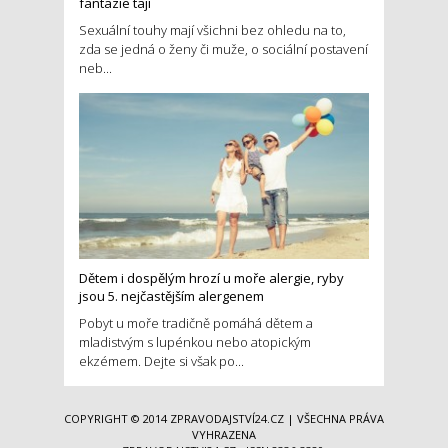
fantazie tají
Sexuální touhy mají všichni bez ohledu na to,
zda se jedná o ženy či muže, o sociální postavení
neb...
Dětem i dospělým hrozí u moře alergie, ryby
jsou 5. nejčastějším alergenem
Pobyt u moře tradičně pomáhá dětem a
mladistvým s lupénkou nebo atopickým
ekzémem. Dejte si však po...
COPYRIGHT © 2014
ZPRAVODAJSTVÍ24.CZ
| VŠECHNA PRÁVA
VYHRAZENA