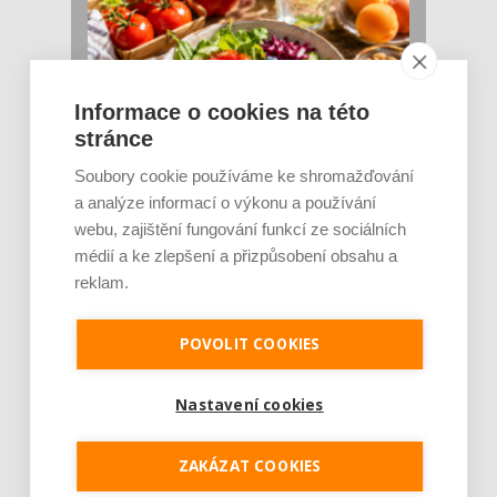
Informace o cookies na této
stránce
Soubory cookie používáme ke shromažďování
Rajčata, borůvky nebo ořechy. Potraviny,
které v létě pomáhají hormonům a ulevuj [...]
a analýze informací o výkonu a používání
Léto je ideálním časem dopřát hormonům
webu, zajištění fungování funkcí ze sociálních
malý restart. Čerstvé ovoce, zelenina nebo
médií a ke zlepšení a přizpůsobení obsahu a
luštěniny jsou práv...
reklam.
POVOLIT COOKIES
Nastavení cookies
ZAKÁZAT COOKIES