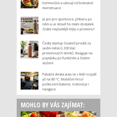
hormonům a ulevují od bolestivé
menstruace
Je jen pro sportovce, přiberu po
něm a ve stravě ho mám dostatek.
Znáte nejčastější mýty o proteinu?
Český startup Goated prodal za
sedm měsíců 200 tisíc
proteinových drinků. Reaguje na
poptávku po funkčním a čistém
složení
Palubní deska auta se v létě rozpálí
až na 80 °C. Mobilům hrozí
poškození baterie, riziková je i
navigace
MOHLO BY VÁS ZAJÍMAT: