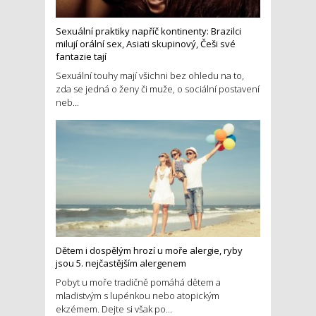
Sexuální praktiky napříč kontinenty: Brazilci
milují orální sex, Asiati skupinový, Češi své
fantazie tají
Sexuální touhy mají všichni bez ohledu na to,
zda se jedná o ženy či muže, o sociální postavení
neb...
Dětem i dospělým hrozí u moře alergie, ryby
jsou 5. nejčastějším alergenem
Pobyt u moře tradičně pomáhá dětem a
mladistvým s lupénkou nebo atopickým
ekzémem. Dejte si však po...