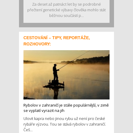
Za deset až patnáct let by se podrobné
přečtení genetické výbavy člověka mohlo stát
běžnou součástí p...
CESTOVÁNÍ – TIPY, REPORTÁŽE,
ROZHOVORY:
Rybolov v zahraničí je stále populárnější, v zimě
se vyplatí vyrazit na jih
Ulovit kapra nebo jinou rybu už není pro české
rybáře výzvou. Tou se stává rybolov v zahraničí.
Češ...