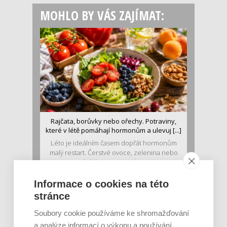
MOHLO BY VÁS ZAJÍMAT:
Rajčata, borůvky nebo ořechy. Potraviny,
které v létě pomáhají hormonům a ulevuj [...]
Léto je ideálním časem dopřát hormonům
malý restart. Čerstvé ovoce, zelenina nebo
luštěniny jsou práv...
Informace o cookies na této
stránce
Soubory cookie používáme ke shromažďování
a analýze informací o výkonu a používání