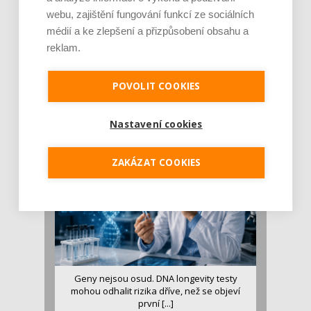
webu, zajištění fungování funkcí ze sociálních
médií a ke zlepšení a přizpůsobení obsahu a
reklam.
Je jen pro sportovce, přiberu po něm a ve
stravě ho mám dostatek. Znáte nejčastějš [...]
POVOLIT COOKIES
Pojem protein již nějakou dobu rezonuje
v oblasti zdraví, výživy i dlouhověkosti. Přesto
se o ně...
Nastavení cookies
ZAKÁZAT COOKIES
Geny nejsou osud. DNA longevity testy
mohou odhalit rizika dříve, než se objeví
první [...]