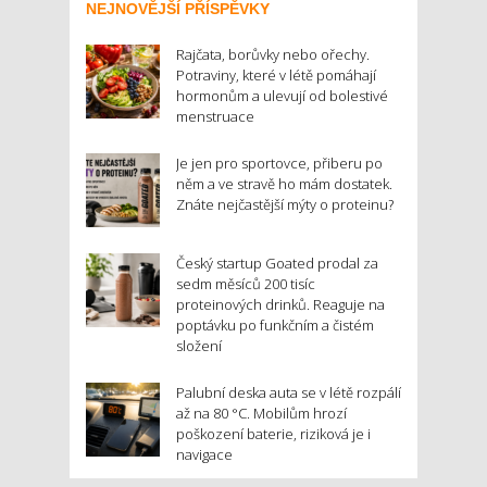
NEJNOVĚJŠÍ PŘÍSPĚVKY
Rajčata, borůvky nebo ořechy.
Potraviny, které v létě pomáhají
hormonům a ulevují od bolestivé
menstruace
Je jen pro sportovce, přiberu po
něm a ve stravě ho mám dostatek.
Znáte nejčastější mýty o proteinu?
Český startup Goated prodal za
sedm měsíců 200 tisíc
proteinových drinků. Reaguje na
poptávku po funkčním a čistém
složení
Palubní deska auta se v létě rozpálí
až na 80 °C. Mobilům hrozí
poškození baterie, riziková je i
navigace