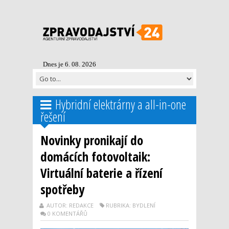
Dnes je 6. 08. 2026
Hybridní elektrárny a all-in-one
řešení
Novinky pronikají do
domácích fotovoltaik:
Virtuální baterie a řízení
spotřeby
AUTOR: REDAKCE
RUBRIKA: BYDLENÍ
0 KOMENTÁŘŮ