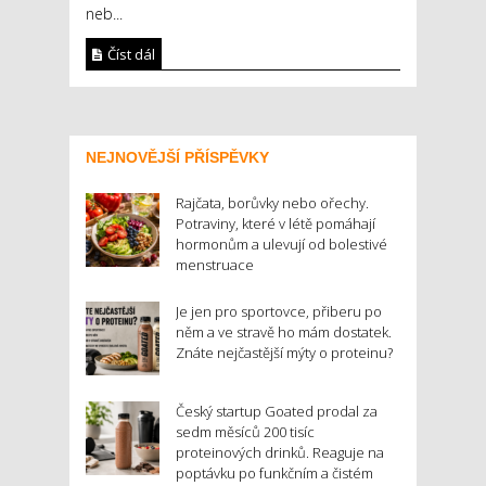
neb...
Číst dál
NEJNOVĚJŠÍ PŘÍSPĚVKY
Rajčata, borůvky nebo ořechy.
Potraviny, které v létě pomáhají
hormonům a ulevují od bolestivé
menstruace
Je jen pro sportovce, přiberu po
něm a ve stravě ho mám dostatek.
Znáte nejčastější mýty o proteinu?
Český startup Goated prodal za
sedm měsíců 200 tisíc
proteinových drinků. Reaguje na
poptávku po funkčním a čistém