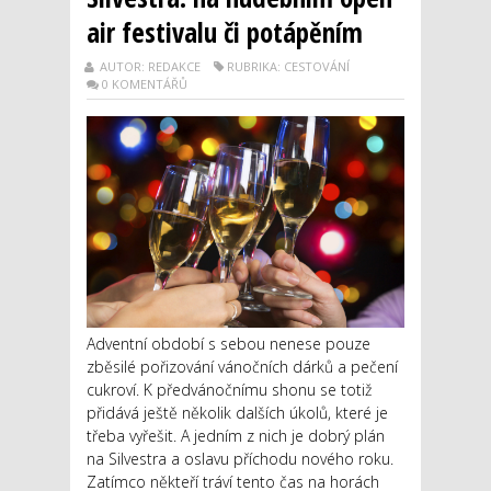
air festivalu či potápěním
AUTOR: REDAKCE
RUBRIKA: CESTOVÁNÍ
0 KOMENTÁŘŮ
Adventní období s sebou nenese pouze
zběsilé pořizování vánočních dárků a pečení
cukroví. K předvánočnímu shonu se totiž
přidává ještě několik dalších úkolů, které je
třeba vyřešit. A jedním z nich je dobrý plán
na Silvestra a oslavu příchodu nového roku.
Zatímco někteří tráví tento čas na horách