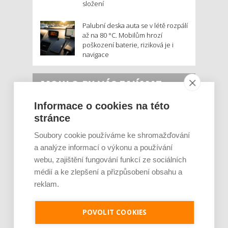
složení
Palubní deska auta se v létě rozpálí
až na 80 °C. Mobilům hrozí
poškození baterie, riziková je i
navigace
MOHLO BY VÁS ZAJÍMAT:
Informace o cookies na této
stránce
Soubory cookie používáme ke shromažďování
a analýze informací o výkonu a používání
webu, zajištění fungování funkcí ze sociálních
médií a ke zlepšení a přizpůsobení obsahu a
reklam.
Rajčata, borůvky nebo ořechy. Potraviny,
které v létě pomáhají hormonům a ulevuj [...]
POVOLIT COOKIES
Léto je ideálním časem dopřát hormonům
malý restart. Čerstvé ovoce, zelenina nebo