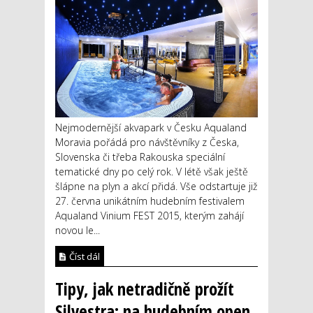
Nejmodernější akvapark v Česku Aqualand
Moravia pořádá pro návštěvníky z Česka,
Slovenska či třeba Rakouska speciální
tematické dny po celý rok. V létě však ještě
šlápne na plyn a akcí přidá. Vše odstartuje již
27. června unikátním hudebním festivalem
Aqualand Vinium FEST 2015, kterým zahájí
novou le...
Číst dál
Tipy, jak netradičně prožít
Silvestra: na hudebním open