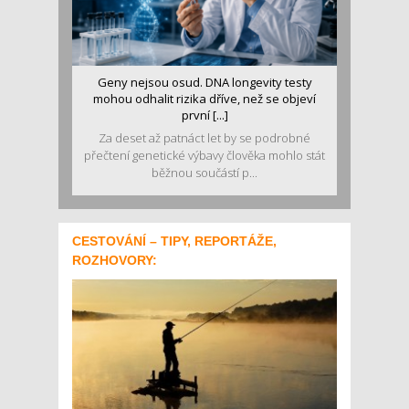
Geny nejsou osud. DNA longevity testy
mohou odhalit rizika dříve, než se objeví
první [...]
Za deset až patnáct let by se podrobné
přečtení genetické výbavy člověka mohlo stát
běžnou součástí p...
CESTOVÁNÍ – TIPY, REPORTÁŽE,
ROZHOVORY: