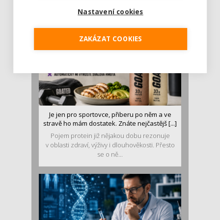
luštěniny jsou práv...
Nastavení cookies
ZAKÁZAT COOKIES
Je jen pro sportovce, přiberu po něm a ve
stravě ho mám dostatek. Znáte nejčastějš [...]
Pojem protein již nějakou dobu rezonuje
v oblasti zdraví, výživy i dlouhověkosti. Přesto
se o ně...