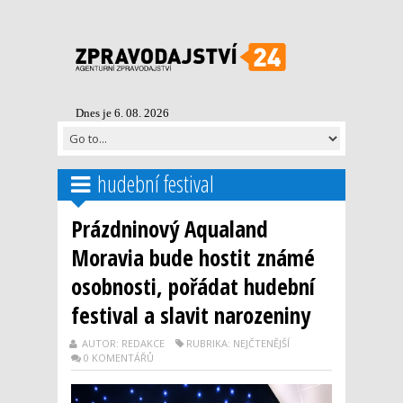
Dnes je 6. 08. 2026
hudební festival
Prázdninový Aqualand
Moravia bude hostit známé
osobnosti, pořádat hudební
festival a slavit narozeniny
AUTOR: REDAKCE
RUBRIKA: NEJČTENĚJŠÍ
0 KOMENTÁŘŮ