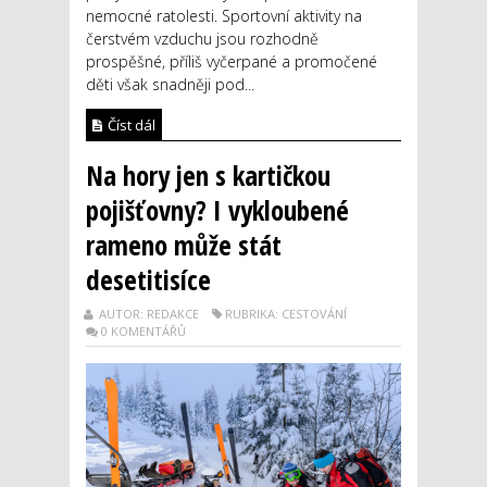
nemocné ratolesti. Sportovní aktivity na
čerstvém vzduchu jsou rozhodně
prospěšné, příliš vyčerpané a promočené
děti však snadněji pod...
Číst dál
Na hory jen s kartičkou
pojišťovny? I vykloubené
rameno může stát
desetitisíce
AUTOR: REDAKCE
RUBRIKA: CESTOVÁNÍ
0 KOMENTÁŘŮ