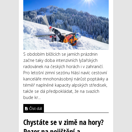
S obdobím blížících se jarních prázdnin
začne taky doba intenzivních lyžařských
radovánek na českých horách i v zahraničí.
Pro letošní zimní sezónu hlásí navíc cestovní
kanceláře mnohonásobný nárůst poptávky a
téměř naplněné kapacity alpských středisek,
takže se dá předpokládat, že na svazích
bude kr...
Číst dál
Chystáte se v zimě na hory?
Pozor na pojištění a