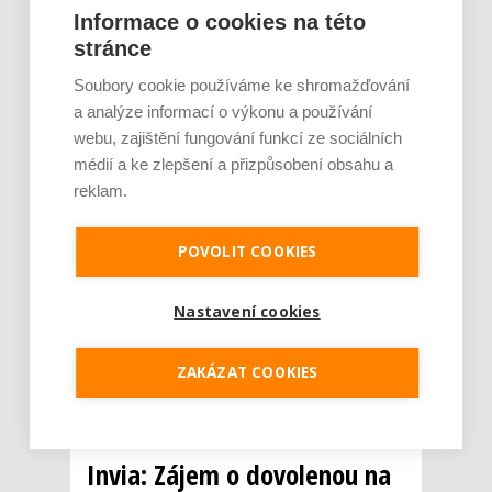
Informace o cookies na této
stránce
Soubory cookie používáme ke shromažďování
a analýze informací o výkonu a používání
webu, zajištění fungování funkcí ze sociálních
médií a ke zlepšení a přizpůsobení obsahu a
reklam.
Desítky kilometrů zasněžených sjezdovek,
upravené trasy pro běžkaře. To jsou lákadla,
POVOLIT COOKIES
za kterými na české hory aktuálně míří tisíce
turistů. Spolu s nimi však do přeplněných
Nastavení cookies
resortů a lyžařských areálů vyrážejí rovněž
zloději aut a lapkové zaměřující se na
„zapomenuté“ cennosti v nich. Stoprocentní
ZAKÁZAT COOKIES
o...
Číst dál
Invia: Zájem o dovolenou na