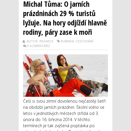
Michal Tůma: O jarních
prázdninách 29 % turistů
lyžuje. Na hory odjíždí hlavně
rodiny, páry zase k moři
AUTOR: REDAKCE
RUBRIKA: CESTOVÁNÍ
0 KOMENTÁŘŮ
Češi si svou zimní dovolenou nejčastěji šetří
na období jarních prázdnin. Školní volno se
letos v jednotlivých městech střídá od 3.
února do 16. března 2014. V těchto
termínech je tak zvýšená poptávka po