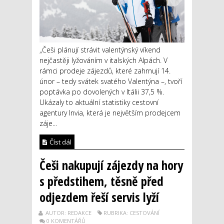
„Češi plánují strávit valentýnský víkend
nejčastěji lyžováním v italských Alpách. V
rámci prodeje zájezdů, které zahrnují 14.
únor – tedy svátek svatého Valentýna –, tvoří
poptávka po dovolených v Itálii 37,5 %.
Ukázaly to aktuální statistiky cestovní
agentury Invia, která je největším prodejcem
záje...
Číst dál
Češi nakupují zájezdy na hory
s předstihem, těsně před
odjezdem řeší servis lyží
AUTOR: REDAKCE
RUBRIKA: CESTOVÁNÍ
0 KOMENTÁŘŮ