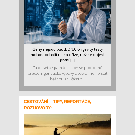
Geny nejsou osud. DNA longevity testy
mohou odhalit rizika dříve, než se objeví
první [...]
Za deset až patnáct let by se podrobné
přečtení genetické výbavy člověka mohlo stát
běžnou součástí p...
CESTOVÁNÍ – TIPY, REPORTÁŽE,
ROZHOVORY: