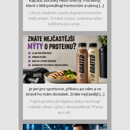
Rajčata, borůvky nebo ořechy. Potraviny,
které v létě pomáhají hormonům a ulevuj [...]
Léto je ideálním časem dopřát hormonům
malý restart. Čerstvé ovoce, zelenina nebo
luštěniny jsou práv...
Je jen pro sportovce, přiberu po něm a ve
stravě ho mám dostatek. Znáte nejčastějš [...]
Pojem protein již nějakou dobu rezonuje
v oblasti zdraví, výživy i dlouhověkosti. Přesto
se o ně...