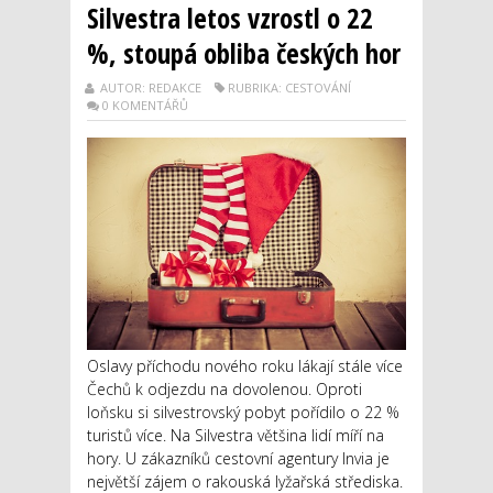
Silvestra letos vzrostl o 22
%, stoupá obliba českých hor
AUTOR: REDAKCE
RUBRIKA: CESTOVÁNÍ
0 KOMENTÁŘŮ
Oslavy příchodu nového roku lákají stále více
Čechů k odjezdu na dovolenou. Oproti
loňsku si silvestrovský pobyt pořídilo o 22 %
turistů více. Na Silvestra většina lidí míří na
hory. U zákazníků cestovní agentury Invia je
největší zájem o rakouská lyžařská střediska.