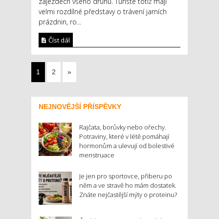
zájezdech všeho druhu. Turisté totiž mají
velmi rozdílné představy o trávení jarních
prázdnin, ro...
Číst dál
1
2
»
NEJNOVĚJŠÍ PŘÍSPĚVKY
Rajčata, borůvky nebo ořechy.
Potraviny, které v létě pomáhají
hormonům a ulevují od bolestivé
menstruace
Je jen pro sportovce, přiberu po
něm a ve stravě ho mám dostatek.
Znáte nejčastější mýty o proteinu?