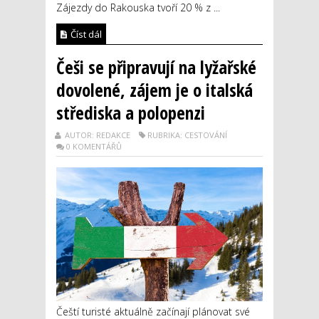
Zájezdy do Rakouska tvoří 20 % z ...
Číst dál
Češi se připravují na lyžařské
dovolené, zájem je o italská
střediska a polopenzi
AUTOR: REDAKCE
RUBRIKA: CESTOVÁNÍ
0 KOMENTÁŘŮ
Čeští turisté aktuálně začínají plánovat své