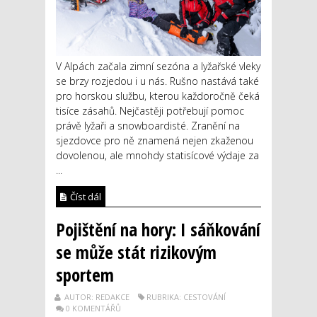
V Alpách začala zimní sezóna a lyžařské vleky
se brzy rozjedou i u nás. Rušno nastává také
pro horskou službu, kterou každoročně čeká
tisíce zásahů. Nejčastěji potřebují pomoc
právě lyžaři a snowboardisté. Zranění na
sjezdovce pro ně znamená nejen zkaženou
dovolenou, ale mnohdy statisícové výdaje za
...
Číst dál
Pojištění na hory: I sáňkování
se může stát rizikovým
sportem
AUTOR: REDAKCE
RUBRIKA: CESTOVÁNÍ
0 KOMENTÁŘŮ