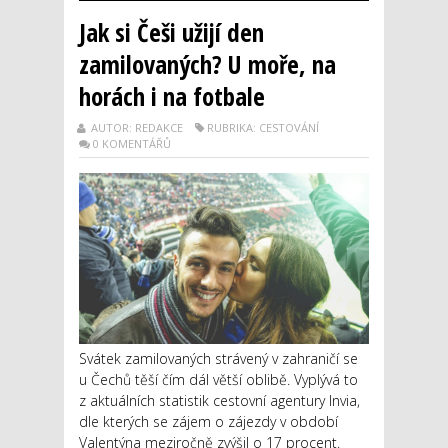
Jak si Češi užijí den
zamilovaných? U moře, na
horách i na fotbale
AUTOR: REDAKCE
RUBRIKA: CESTOVÁNÍ
0 KOMENTÁŘŮ
Svátek zamilovaných strávený v zahraničí se
u Čechů těší čím dál větší oblibě. Vyplývá to
z aktuálních statistik cestovní agentury Invia,
dle kterých se zájem o zájezdy v období
Valentýna meziročně zvýšil o 17 procent.