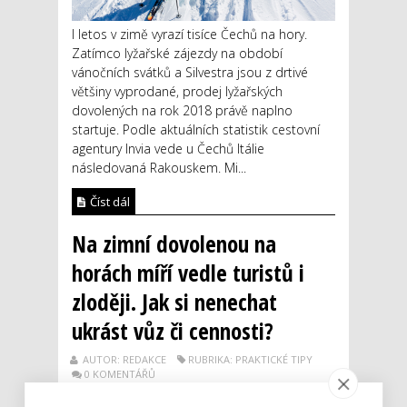
I letos v zimě vyrazí tisíce Čechů na hory.
Zatímco lyžařské zájezdy na období
vánočních svátků a Silvestra jsou z drtivé
většiny vyprodané, prodej lyžařských
dovolených na rok 2018 právě naplno
startuje. Podle aktuálních statistik cestovní
agentury Invia vede u Čechů Itálie
následovaná Rakouskem. Mi...
Číst dál
Na zimní dovolenou na
horách míří vedle turistů i
zloději. Jak si nenechat
ukrást vůz či cennosti?
AUTOR: REDAKCE
RUBRIKA: PRAKTICKÉ TIPY
0 KOMENTÁŘŮ