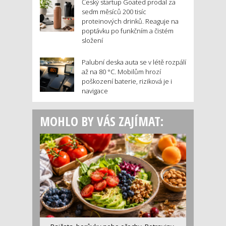
Český startup Goated prodal za
sedm měsíců 200 tisíc
proteinových drinků. Reaguje na
poptávku po funkčním a čistém
složení
Palubní deska auta se v létě rozpálí
až na 80 °C. Mobilům hrozí
poškození baterie, riziková je i
navigace
MOHLO BY VÁS ZAJÍMAT: