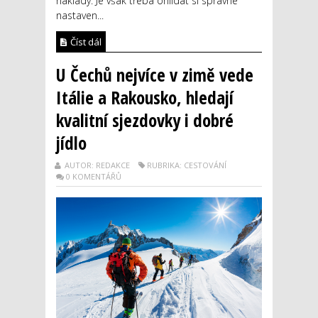
náklady. Je však třeba ohlídat si správné
nastaven...
Číst dál
U Čechů nejvíce v zimě vede
Itálie a Rakousko, hledají
kvalitní sjezdovky i dobré
jídlo
AUTOR: REDAKCE
RUBRIKA: CESTOVÁNÍ
0 KOMENTÁŘŮ