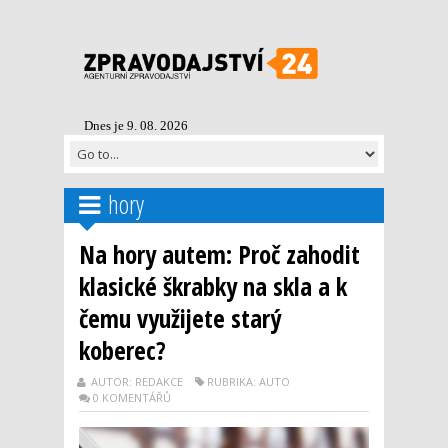
Dnes je 9. 08. 2026
hory
Na hory autem: Proč zahodit
klasické škrabky na skla a k
čemu využijete starý
koberec?
AUTOR: REDAKCE
RUBRIKA: AUTO
0 KOMENTÁŘŮ