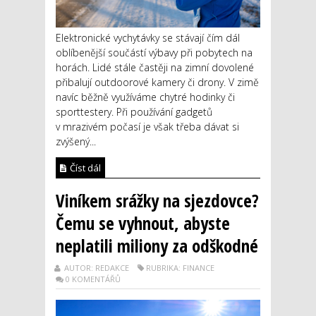
Elektronické vychytávky se stávají čím dál
oblíbenější součástí výbavy při pobytech na
horách. Lidé stále častěji na zimní dovolené
přibalují outdoorové kamery či drony. V zimě
navíc běžně využíváme chytré hodinky či
sporttestery. Při používání gadgetů
v mrazivém počasí je však třeba dávat si
zvýšený...
Číst dál
Viníkem srážky na sjezdovce?
Čemu se vyhnout, abyste
neplatili miliony za odškodné
AUTOR: REDAKCE
RUBRIKA: FINANCE
0 KOMENTÁŘŮ