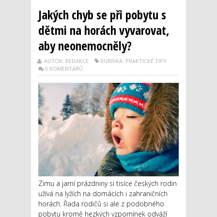
Jakých chyb se při pobytu s
dětmi na horách vyvarovat,
aby neonemocněly?
AUTOR: REDAKCE
RUBRIKA: PRAKTICKÉ TIPY
0 KOMENTÁŘŮ
Zimu a jarní prázdniny si tisíce českých rodin
užívá na lyžích na domácích i zahraničních
horách. Řada rodičů si ale z podobného
pobytu kromě hezkých vzpomínek odváží