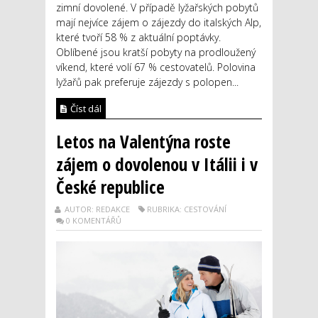
zimní dovolené. V případě lyžařských pobytů
mají nejvíce zájem o zájezdy do italských Alp,
které tvoří 58 % z aktuální poptávky.
Oblíbené jsou kratší pobyty na prodloužený
víkend, které volí 67 % cestovatelů. Polovina
lyžařů pak preferuje zájezdy s polopen...
Číst dál
Letos na Valentýna roste
zájem o dovolenou v Itálii i v
České republice
AUTOR: REDAKCE
RUBRIKA: CESTOVÁNÍ
0 KOMENTÁŘŮ