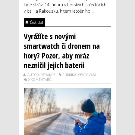
Lidé stráví 14. února v horských střediscích
v Itálii a Rakousku, hitem letošního ...
Číst dál
Vyrážíte s novými
smartwatch či dronem na
hory? Pozor, aby mráz
nezničil jejich baterii
AUTOR: REDAKCE
RUBRIKA: CESTOVÁNÍ
0 KOMENTÁŘŮ