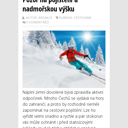
nadmořskou výšku
AUTOR: REDAKCE
RUBRIKA: CESTOVÁNÍ
0 KOMENTÁŘŮ
Náplní zimní dovolené bývá zpravidla aktivní
odpočinek. Mnoho Čechů se vydává na hory
do zahraničí, a proto by rozhodně neměli
zapomínat na cestovní pojištění. Lze ho
vyřídit velmi snadno a rychle a pár stokorun
vás může ochránit i před statisícovými