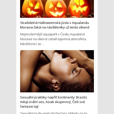
Strašidelná Halloweenská jízda v Aqualandu
Moravia čeká na návštěvníky už tento víkend
Nejmodernější aquapark v Česku Aqualand
Moravia na víkend zahalí tajemná atmosféra.
Návštěvníci se ...
Sexuální praktiky napříč kontinenty: Brazilci
milují orální sex, Asiati skupinový, Češi své
fantazie tají
Sexuální touhy mají všichni bez ohledu na to,