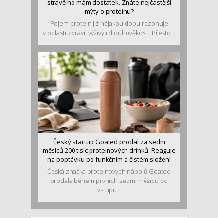
stravě ho mám dostatek. Znáte nejčastější
mýty o proteinu?
Pojem protein již nějakou dobu rezonuje
v oblasti zdraví, výživy i dlouhověkosti. Přesto...
Český startup Goated prodal za sedm
měsíců 200 tisíc proteinových drinků. Reaguje
na poptávku po funkčním a čistém složení
Česká značka proteinových nápojů Goated
prodala během prvních sedmi měsíců od
vstupu...