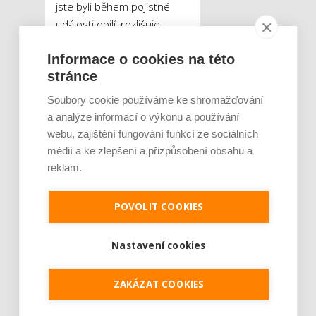
jste byli během pojistné
události opilí, rozlišuje
například i rekreační
Informace o cookies na této
a rizikové sporty. Je zřejmé,
stránce
že při provozování
rizikových sportů si budete
Soubory cookie používáme ke shromažďování
muset za pojištění připlatit.
a analýze informací o výkonu a používání
To se samozřejmě netýká
webu, zajištění fungování funkcí ze sociálních
běžného lyžování, nicméně
médií a ke zlepšení a přizpůsobení obsahu a
už jen pohyb v nadmořské
reklam.
výšce nad 3 000 metrů
bývá za rizikový sport
POVOLIT COOKIES
považován, a proto na to
při kalkulaci pojištění
Nastavení cookies
myslete.
ZAKÁZAT COOKIES
Tweet