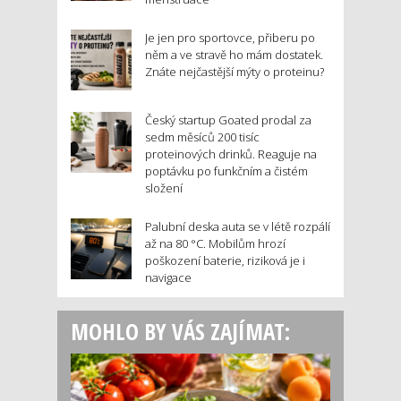
Je jen pro sportovce, přiberu po
něm a ve stravě ho mám dostatek.
Znáte nejčastější mýty o proteinu?
Český startup Goated prodal za
sedm měsíců 200 tisíc
proteinových drinků. Reaguje na
poptávku po funkčním a čistém
složení
Palubní deska auta se v létě rozpálí
až na 80 °C. Mobilům hrozí
poškození baterie, riziková je i
navigace
MOHLO BY VÁS ZAJÍMAT: