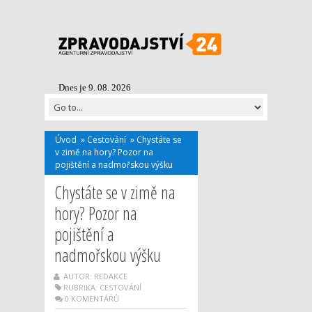
Dnes je 9. 08. 2026
Úvod
»
Cestování
»
Chystáte se
v zimě na hory? Pozor na
pojištění a nadmořskou výšku
Chystáte se v zimě na
hory? Pozor na
pojištění a
nadmořskou výšku
AUTOR: REDAKCE
RUBRIKA:
CESTOVÁNÍ
0 KOMENTÁŘŮ