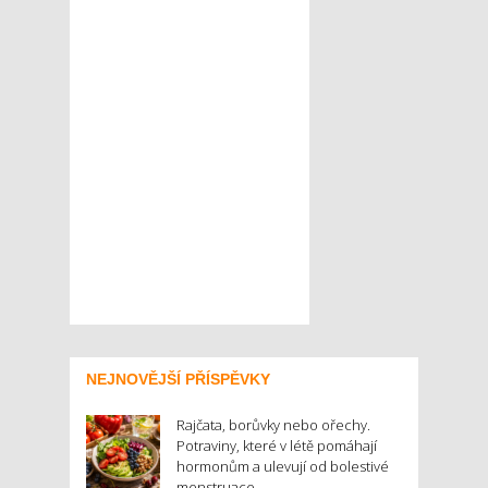
NEJNOVĚJŠÍ PŘÍSPĚVKY
Rajčata, borůvky nebo ořechy.
Potraviny, které v létě pomáhají
hormonům a ulevují od bolestivé
menstruace