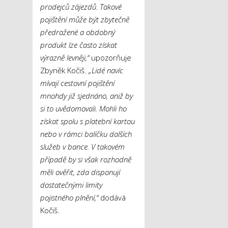
prodejců zájezdů. Takové
pojištění může být zbytečně
předražené a obdobný
produkt lze často získat
výrazně levněji,“
upozorňuje
Zbyněk Kočiš.
„Lidé navíc
mívají cestovní pojištění
mnohdy již sjednáno, aniž by
si to uvědomovali. Mohli ho
získat spolu s platební kartou
nebo v rámci balíčku dalších
služeb v bance. V takovém
případě by si však rozhodně
měli ověřit, zda disponují
dostatečnými limity
pojistného plnění,“
dodává
Kočiš.