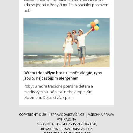
zda se jedná o ženy či muže, o sociální postavení
neb...
Dětem i dospělým hrozí u moře alergie, ryby
jsou 5. nejčastějším alergenem
Pobyt u moře tradičně pomáhá dětem a
mladistvým s lupénkou nebo atopickým
ekzémem. Dejte si však po...
COPYRIGHT © 2014
ZPRAVODAJSTVÍ24.CZ
| VŠECHNA PRÁVA
VYHRAZENA
ZPRAVODAJSTVI24.CZ - ISSN 2336-3320,
REDAKCE@ZPRAVODAJSTVI24.CZ