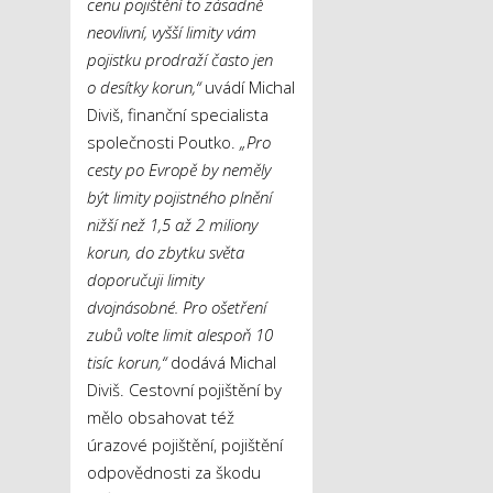
cenu pojištění to zásadně
neovlivní, vyšší limity vám
pojistku prodraží často jen
o desítky korun,“
uvádí Michal
Diviš, finanční specialista
společnosti Poutko.
„Pro
cesty po Evropě by neměly
být limity pojistného plnění
nižší než 1,5 až 2 miliony
korun, do zbytku světa
doporučuji limity
dvojnásobné. Pro ošetření
zubů volte limit alespoň 10
tisíc korun,“
dodává Michal
Diviš. Cestovní pojištění by
mělo obsahovat též
úrazové pojištění, pojištění
odpovědnosti za škodu