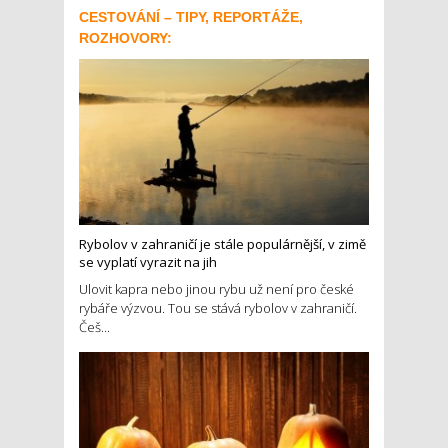
CESTOVÁNÍ – TIPY, REPORTÁŽE,
ROZHOVORY:
Rybolov v zahraničí je stále populárnější, v zimě
se vyplatí vyrazit na jih
Ulovit kapra nebo jinou rybu už není pro české
rybáře výzvou. Tou se stává rybolov v zahraničí.
Češ...