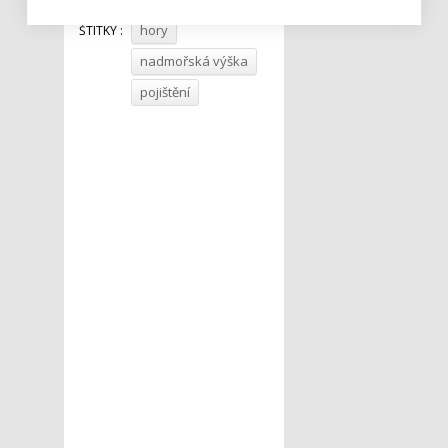
hory
ŠTÍTKY :
nadmořská výška
pojištění