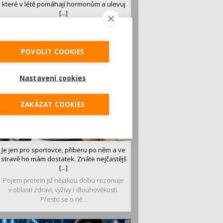
které v létě pomáhají hormonům a ulevuj
[...]
Léto je ideálním časem dopřát hormonům
malý restart. Čerstvé ovoce, zelenina nebo
luštěniny jsou práv...
POVOLIT COOKIES
Nastavení cookies
ZAKÁZAT COOKIES
Je jen pro sportovce, přiberu po něm a ve
stravě ho mám dostatek. Znáte nejčastějš
[...]
Pojem protein již nějakou dobu rezonuje
v oblasti zdraví, výživy i dlouhověkosti.
Přesto se o ně...