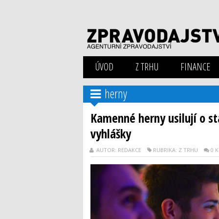
ÚVOD
Z TRHU
FINANCE
herny
Kamenné herny usilují o st
vyhlášky
AUTOR: REDAKCE
RUBRIKA: Z TRHU
0 