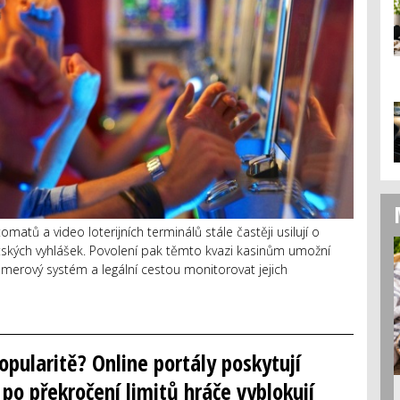
tů a video loterijních terminálů stále častěji usilují o
ských vyhlášek. Povolení pak těmto kvazi kasinům umožní
amerový systém a legální cestou monitorovat jejich
pularitě? Online portály poskytují
po překročení limitů hráče vyblokují