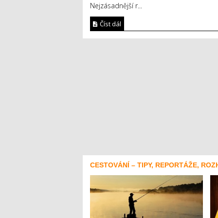
Nejzásadnější r...
Číst dál
CESTOVÁNÍ – TIPY, REPORTÁŽE, ROZ