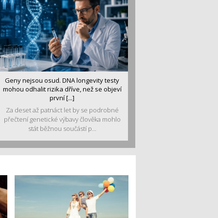
Geny nejsou osud. DNA longevity testy
mohou odhalit rizika dříve, než se objeví
první [...]
Za deset až patnáct let by se podrobné
přečtení genetické výbavy člověka mohlo
stát běžnou součástí p...