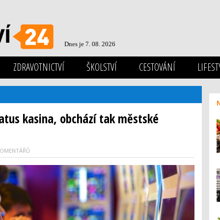
Dnes je 7. 08. 2026
ZDRAVOTNICTVÍ
ŠKOLSTVÍ
CESTOVÁNÍ
LIFEST
atus kasina, obchází tak městské
KOMENTÁŘŮ