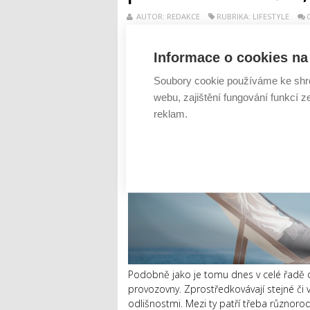
AUTOR: REDAKCE
RUBRIKA: LIFESTYLE
Informace o cookies na 
Soubory cookie používáme ke shr
webu, zajištění fungování funkcí z
reklam.
Podobně jako je tomu dnes v celé řadě od
provozovny. Zprostředkovávají stejné či 
odlišnostmi. Mezi ty patří třeba různor