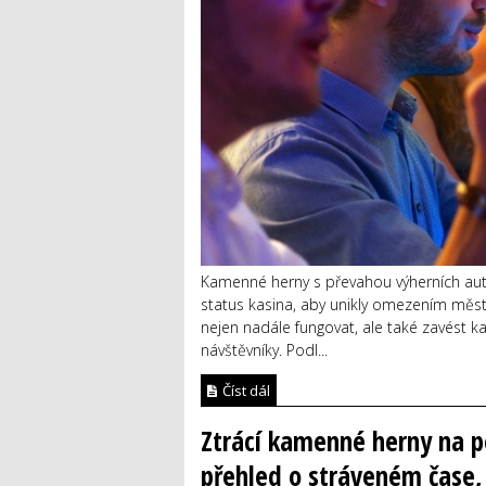
Kamenné herny s převahou výherních automa
status kasina, aby unikly omezením měst
nejen nadále fungovat, ale také zavést k
návštěvníky. Podl...
Číst dál
Ztrácí kamenné herny na po
přehled o stráveném čase, 