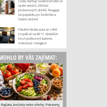
Český startup Goated prodal za
sedm měsíců 200 tisíc
proteinových drinků. Reaguje
na poptávku po funkčním a
čistém složení
Palubní deska auta se v létě
rozpálí až na 80 °C. Mobilům
hrozí poškození baterie,
riziková je i navigace
MOHLO BY VÁS ZAJÍMAT:
Rajčata, borůvky nebo ořechy. Potraviny,