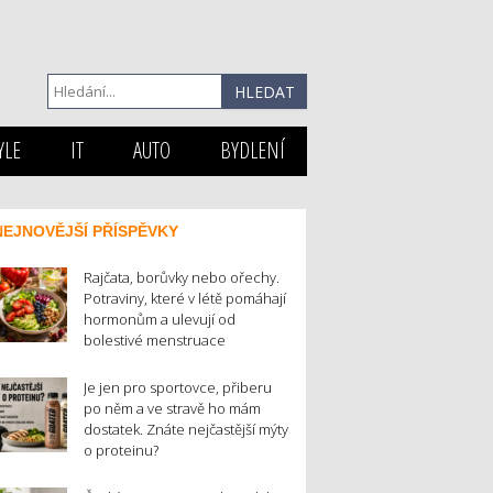
YLE
IT
AUTO
BYDLENÍ
NEJNOVĚJŠÍ PŘÍSPĚVKY
Rajčata, borůvky nebo ořechy.
Potraviny, které v létě pomáhají
hormonům a ulevují od
bolestivé menstruace
Je jen pro sportovce, přiberu
po něm a ve stravě ho mám
dostatek. Znáte nejčastější mýty
o proteinu?