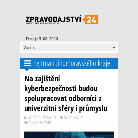
Dnes je 5. 08. 2026
hejtman Jihomoravského kraje
Na zajištění
kyberbezpečnosti budou
spolupracovat odborníci z
univerzitní sféry i průmyslu
AUTOR: REDAKCE
RUBRIKA: IT
0 KOMENTÁŘŮ