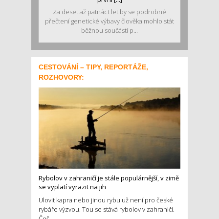
Za deset až patnáct let by se podrobné
přečtení genetické výbavy člověka mohlo stát
běžnou součástí p...
CESTOVÁNÍ – TIPY, REPORTÁŽE,
ROZHOVORY:
Rybolov v zahraničí je stále populárnější, v zimě
se vyplatí vyrazit na jih
Ulovit kapra nebo jinou rybu už není pro české
rybáře výzvou. Tou se stává rybolov v zahraničí.
Češ...