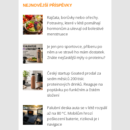
NEJNOVĚJŠÍ PŘÍSPĚVKY
Rajčata, borůvky nebo ořechy.
Potraviny, které v létě pomáhají
hormonům a ulevují od bolestivé
menstruace
Je jen pro sportovce, přiberu po
něm a ve stravě ho mám dostatek.
Znáte nejčastější mýty o proteinu?
Český startup Goated prodal za
sedm měsíců 200 tisíc
proteinových drinků. Reaguje na
poptávku po funkčním a čistém
složení
Palubní deska auta se v létě rozpálí
až na 80 °C. Mobilům hrozí
poškození baterie, riziková je i
navigace