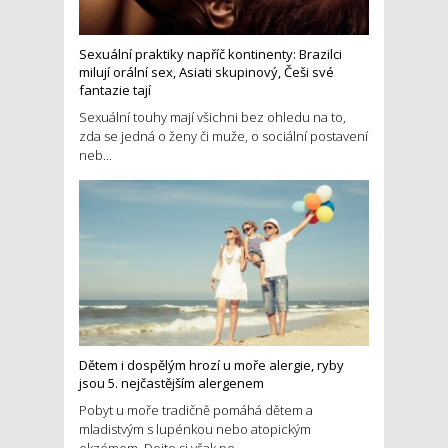
Sexuální praktiky napříč kontinenty: Brazilci
milují orální sex, Asiati skupinový, Češi své
fantazie tají
Sexuální touhy mají všichni bez ohledu na to,
zda se jedná o ženy či muže, o sociální postavení
neb...
Dětem i dospělým hrozí u moře alergie, ryby
jsou 5. nejčastějším alergenem
Pobyt u moře tradičně pomáhá dětem a
mladistvým s lupénkou nebo atopickým