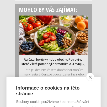
MOHLO BY VÁS ZAJÍMAT:
Rajčata, borůvky nebo ořechy. Potraviny,
které v létě pomáhají hormonům a ulevuj [...]
Léto je ideálním časem dopřát hormonům
malý restart. Čerstvé ovoce, zelenina nebo
luštěniny jsou práv...
Informace o cookies na této
stránce
Soubory cookie používáme ke shromažďování