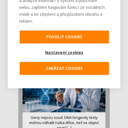
a analýze informací o výkonu a používání
webu, zajištění fungování funkcí ze sociálních
médií a ke zlepšení a přizpůsobení obsahu a
reklam.
Je jen pro sportovce, přiberu po něm a ve
stravě ho mám dostatek. Znáte nejčastějš [...]
POVOLIT COOKIES
Pojem protein již nějakou dobu rezonuje
v oblasti zdraví, výživy i dlouhověkosti. Přesto
Nastavení cookies
se o ně...
ZAKÁZAT COOKIES
Geny nejsou osud. DNA longevity testy
mohou odhalit rizika dříve, než se objeví
první [...]