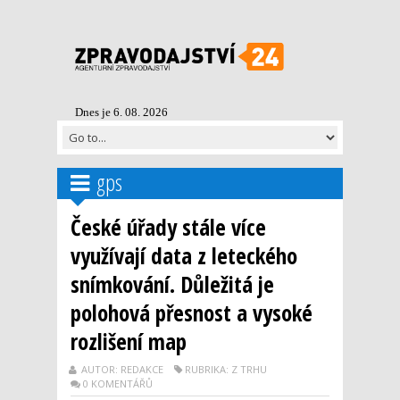
Dnes je 6. 08. 2026
gps
České úřady stále více
využívají data z leteckého
snímkování. Důležitá je
polohová přesnost a vysoké
rozlišení map
AUTOR: REDAKCE
RUBRIKA: Z TRHU
0 KOMENTÁŘŮ