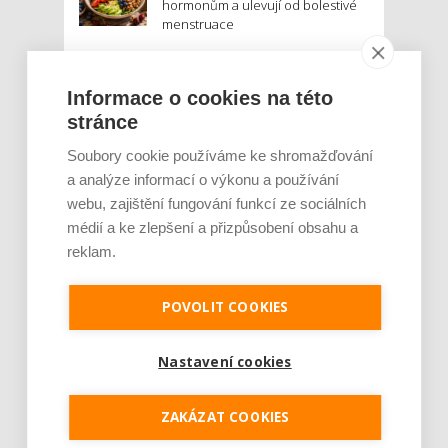
hormonům a ulevují od bolestivé
menstruace
Je jen pro sportovce, přiberu po
něm a ve stravě ho mám dostatek.
Informace o cookies na této
Znáte nejčastější mýty o proteinu?
stránce
Soubory cookie používáme ke shromažďování
Český startup Goated prodal za
sedm měsíců 200 tisíc
a analýze informací o výkonu a používání
proteinových drinků. Reaguje na
webu, zajištění fungování funkcí ze sociálních
poptávku po funkčním a čistém
médií a ke zlepšení a přizpůsobení obsahu a
složení
reklam.
Palubní deska auta se v létě rozpálí
až na 80 °C. Mobilům hrozí
POVOLIT COOKIES
poškození baterie, riziková je i
navigace
Nastavení cookies
MOHLO BY VÁS ZAJÍMAT:
ZAKÁZAT COOKIES