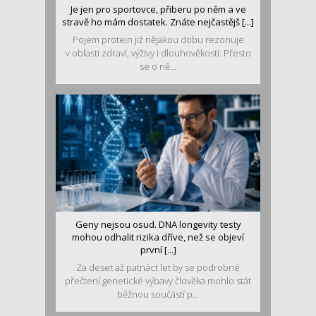
Je jen pro sportovce, přiberu po něm a ve
stravě ho mám dostatek. Znáte nejčastějš [...]
Pojem protein již nějakou dobu rezonuje
v oblasti zdraví, výživy i dlouhověkosti. Přesto
se o ně...
Geny nejsou osud. DNA longevity testy
mohou odhalit rizika dříve, než se objeví
první [...]
Za deset až patnáct let by se podrobné
přečtení genetické výbavy člověka mohlo stát
běžnou součástí p...