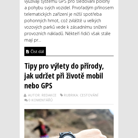
využívají systému GPS pro sledování polohy
a pohybu svých vozidel. Prvořadým přínosem
telematických zařízení je nižší spotřeba
pohonných hmot, což zvláště u velkých
vozových parků vede k zásadnímu snížení
provozních nákladů. Někteří řidiči však stále
mají pr...
Číst dál
Tipy pro výlety do přírody,
jak udržet při životě mobil
nebo GPS
AUTOR: REDAKCE
RUBRIKA: CESTOVÁNÍ
0 KOMENTÁŘŮ