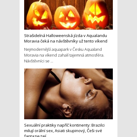
Strašidelná Halloweenská jízda v Aqualandu
Moravia čeká na návštěvníky už tento víkend
Nejmodernější aquapark v Česku Aqualand
Moravia na víkend zahalí tajemná atmosféra.
Návštěvníci se ...
Sexuální praktiky napříč kontinenty: Brazilci
milují orální sex, Asiati skupinový, Češi své
fantazie tají