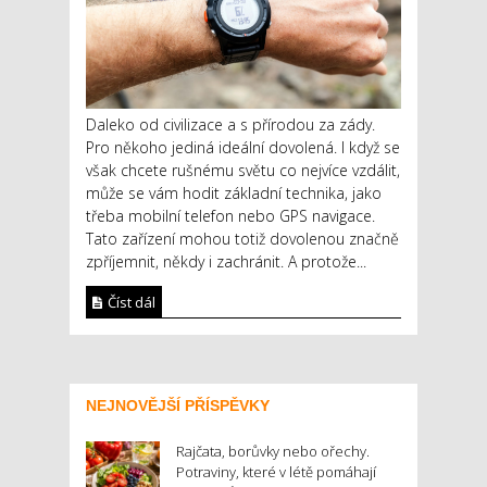
Daleko od civilizace a s přírodou za zády.
Pro někoho jediná ideální dovolená. I když se
však chcete rušnému světu co nejvíce vzdálit,
může se vám hodit základní technika, jako
třeba mobilní telefon nebo GPS navigace.
Tato zařízení mohou totiž dovolenou značně
zpříjemnit, někdy i zachránit. A protože...
Číst dál
NEJNOVĚJŠÍ PŘÍSPĚVKY
Rajčata, borůvky nebo ořechy.
Potraviny, které v létě pomáhají