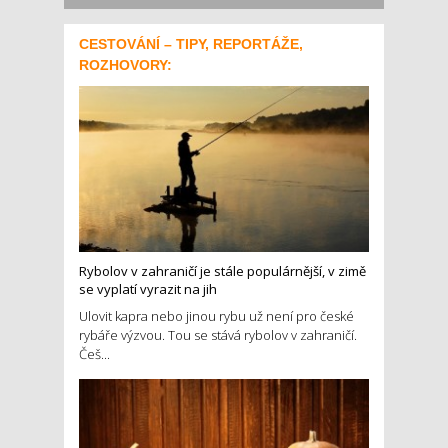
CESTOVÁNÍ – TIPY, REPORTÁŽE,
ROZHOVORY:
Rybolov v zahraničí je stále populárnější, v zimě
se vyplatí vyrazit na jih
Ulovit kapra nebo jinou rybu už není pro české
rybáře výzvou. Tou se stává rybolov v zahraničí.
Češ...