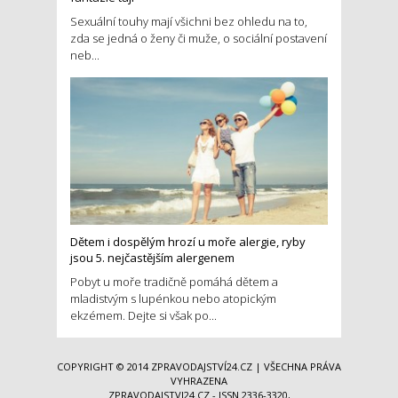
Sexuální touhy mají všichni bez ohledu na to,
zda se jedná o ženy či muže, o sociální postavení
neb...
Dětem i dospělým hrozí u moře alergie, ryby
jsou 5. nejčastějším alergenem
Pobyt u moře tradičně pomáhá dětem a
mladistvým s lupénkou nebo atopickým
ekzémem. Dejte si však po...
COPYRIGHT © 2014
ZPRAVODAJSTVÍ24.CZ
| VŠECHNA PRÁVA
VYHRAZENA
ZPRAVODAJSTVI24.CZ - ISSN 2336-3320,