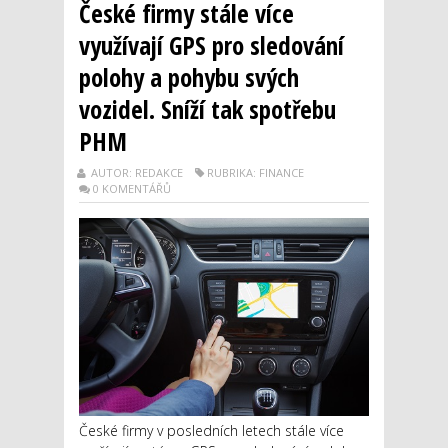
České firmy stále více
využívají GPS pro sledování
polohy a pohybu svých
vozidel. Sníží tak spotřebu
PHM
AUTOR: REDAKCE
RUBRIKA: FINANCE
0 KOMENTÁŘŮ
České firmy v posledních letech stále více