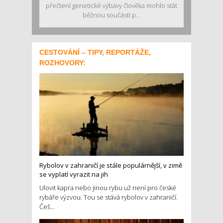
přečtení genetické výbavy člověka mohlo stát
běžnou součástí p...
CESTOVÁNÍ – TIPY, REPORTÁŽE,
ROZHOVORY:
Rybolov v zahraničí je stále populárnější, v zimě
se vyplatí vyrazit na jih
Ulovit kapra nebo jinou rybu už není pro české
rybáře výzvou. Tou se stává rybolov v zahraničí.
Češ...