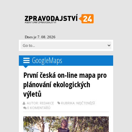
Dnes je 7. 08. 2026
GoogleMaps
První česká on-line mapa pro
plánování ekologických
výletů
AUTOR: REDAKCE
RUBRIKA: NEJČTENĚJŠÍ
0 KOMENTÁŘŮ