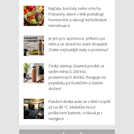
Rajčata, borůvky nebo ořechy.
Potraviny, které v létě pomáhají
hormonům a ulevují od bolestivé
menstruace
Je jen pro sportovce, přiberu po
něm a ve stravě ho mám dostatek.
Znáte nejčastější mýty o proteinu?
Český startup Goated prodal za
sedm měsíců 200 tisíc
proteinových drinků. Reaguje na
poptávku po funkčním a čistém
složení
Palubní deska auta se v létě rozpálí
až na 80 °C. Mobilům hrozí
poškození baterie, riziková je i
navigace