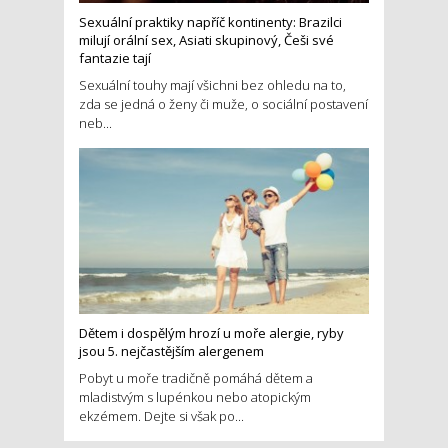
Sexuální praktiky napříč kontinenty: Brazilci
milují orální sex, Asiati skupinový, Češi své
fantazie tají
Sexuální touhy mají všichni bez ohledu na to,
zda se jedná o ženy či muže, o sociální postavení
neb...
Dětem i dospělým hrozí u moře alergie, ryby
jsou 5. nejčastějším alergenem
Pobyt u moře tradičně pomáhá dětem a
mladistvým s lupénkou nebo atopickým
ekzémem. Dejte si však po...