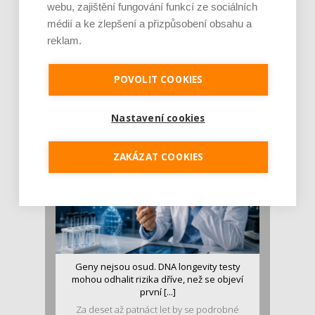
webu, zajištění fungování funkcí ze sociálních
médií a ke zlepšení a přizpůsobení obsahu a
reklam.
Je jen pro sportovce, přiberu po něm a ve
stravě ho mám dostatek. Znáte nejčastějš [...]
POVOLIT COOKIES
Pojem protein již nějakou dobu rezonuje
v oblasti zdraví, výživy i dlouhověkosti. Přesto
se o ně...
Nastavení cookies
ZAKÁZAT COOKIES
Geny nejsou osud. DNA longevity testy
mohou odhalit rizika dříve, než se objeví
první [...]
Za deset až patnáct let by se podrobné