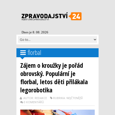
Dnes je 8. 08. 2026
florbal
Zájem o kroužky je pořád
obrovský. Populární je
florbal, letos děti přilákala
legorobotika
AUTOR: REDAKCE
RUBRIKA: NEJČTENĚJŠÍ
0 KOMENTÁŘŮ