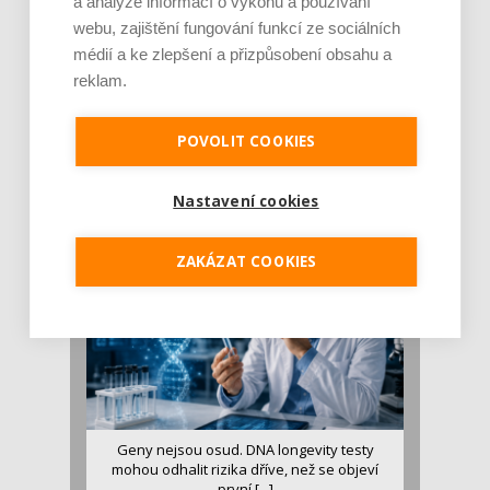
a analýze informací o výkonu a používání
webu, zajištění fungování funkcí ze sociálních
médií a ke zlepšení a přizpůsobení obsahu a
reklam.
Je jen pro sportovce, přiberu po něm a ve
stravě ho mám dostatek. Znáte nejčastějš [...]
POVOLIT COOKIES
Pojem protein již nějakou dobu rezonuje
v oblasti zdraví, výživy i dlouhověkosti. Přesto
Nastavení cookies
se o ně...
ZAKÁZAT COOKIES
Geny nejsou osud. DNA longevity testy
mohou odhalit rizika dříve, než se objeví
první [...]