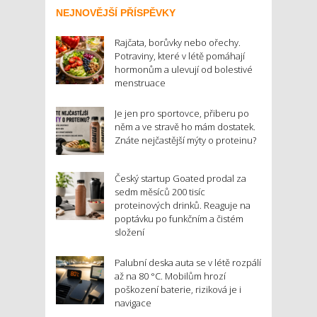
NEJNOVĚJŠÍ PŘÍSPĚVKY
Rajčata, borůvky nebo ořechy.
Potraviny, které v létě pomáhají
hormonům a ulevují od bolestivé
menstruace
Je jen pro sportovce, přiberu po
něm a ve stravě ho mám dostatek.
Znáte nejčastější mýty o proteinu?
Český startup Goated prodal za
sedm měsíců 200 tisíc
proteinových drinků. Reaguje na
poptávku po funkčním a čistém
složení
Palubní deska auta se v létě rozpálí
až na 80 °C. Mobilům hrozí
poškození baterie, riziková je i
navigace