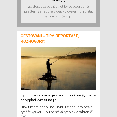
Za deset až patnáct let by se podrobné
přečtení genetické výbavy člověka mohlo stát
běžnou součástí p...
CESTOVÁNÍ – TIPY, REPORTÁŽE,
ROZHOVORY:
Rybolov v zahraničí je stále populárnější, v zimě
se vyplatí vyrazit na jih
Ulovit kapra nebo jinou rybu už není pro české
rybáře výzvou. Tou se stává rybolov v zahraničí.
Češ...