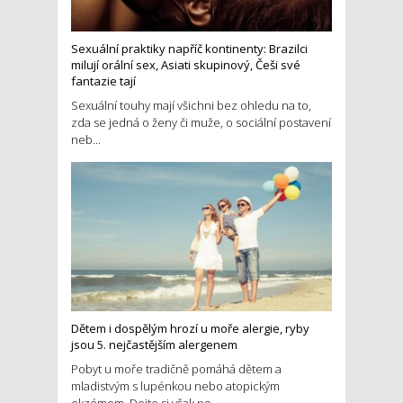
Sexuální praktiky napříč kontinenty: Brazilci
milují orální sex, Asiati skupinový, Češi své
fantazie tají
Sexuální touhy mají všichni bez ohledu na to,
zda se jedná o ženy či muže, o sociální postavení
neb...
Dětem i dospělým hrozí u moře alergie, ryby
jsou 5. nejčastějším alergenem
Pobyt u moře tradičně pomáhá dětem a
mladistvým s lupénkou nebo atopickým