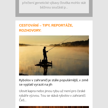
přečtení genetické výbavy člověka mohlo stát
běžnou součástí p...
CESTOVÁNÍ – TIPY, REPORTÁŽE,
ROZHOVORY:
Rybolov v zahraničí je stále populárnější, v zimě
se vyplatí vyrazit na jih
Ulovit kapra nebo jinou rybu už není pro české
rybáře výzvou. Tou se stává rybolov v zahraničí.
Češ...