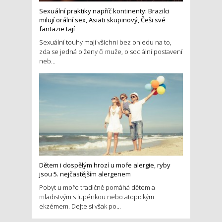
Sexuální praktiky napříč kontinenty: Brazilci
milují orální sex, Asiati skupinový, Češi své
fantazie tají
Sexuální touhy mají všichni bez ohledu na to,
zda se jedná o ženy či muže, o sociální postavení
neb...
Dětem i dospělým hrozí u moře alergie, ryby
jsou 5. nejčastějším alergenem
Pobyt u moře tradičně pomáhá dětem a
mladistvým s lupénkou nebo atopickým
ekzémem. Dejte si však po...