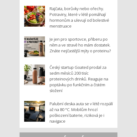
Rajčata, borůvky nebo ořechy.
Potraviny, které v létě pomáhají
hormonům a ulevují od bolestivé
menstruace
Je jen pro sportovce, přiberu po
něm a ve stravě ho mám dostatek.
Znáte nejčastější mýty o proteinu?
Český startup Goated prodal za
sedm měsíců 200 tisíc
proteinových drinků. Reaguje na
poptávku po funkčním a čistém
složení
Palubní deska auta se v létě rozpálí
až na 80 °C. Mobilům hrozí
poškození baterie, riziková je i
navigace