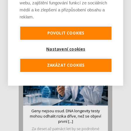
webu, zajištění fungování funkcí ze sociálních
médií a ke zlepšení a přizpůsobení obsahu a
reklam.
Je jen pro sportovce, přiberu po něm a ve
stravě ho mám dostatek. Znáte nejčastějš [...]
POVOLIT COOKIES
Pojem protein již nějakou dobu rezonuje
v oblasti zdraví, výživy i dlouhověkosti. Přesto
se o ně...
Nastavení cookies
ZAKÁZAT COOKIES
Geny nejsou osud. DNA longevity testy
mohou odhalit rizika dříve, než se objeví
první [...]
Za deset až patnáct let by se podrobné