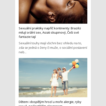
Sexuální praktiky napříč kontinenty: Brazilci
milují orální sex, Asiati skupinový, Češi své
fantazie tají
Sexuální touhy mají všichni bez ohledu na to,
zda se jedná o ženy či muže, o sociální postavení
neb...
Dětem i dospělým hrozí u moře alergie, ryby
jsou 5. nejčastějším alergenem