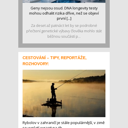
Geny nejsou osud. DNA longevity testy
mohou odhalit rizika dříve, než se objeví
první [...]
Za deset až patnáct let by se podrobné
přečtení genetické výbavy člověka mohlo stát
běžnou součástí p...
CESTOVÁNÍ – TIPY, REPORTÁŽE,
ROZHOVORY:
Rybolov v zahraničí je stále populárnější, v zimě
se vyplatí vyrazit na jih