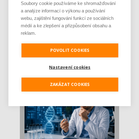
Soubory cookie používáme ke shromažďování
a analýze informací o výkonu a používání
webu, zajištění fungování funkcí ze sociálních
médií a ke zlepšení a přizpůsobení obsahu a
reklam.
POVOLIT COOKIES
Je jen pro sportovce, přiberu po něm a ve
stravě ho mám dostatek. Znáte nejčastějš [...]
Pojem protein již nějakou dobu rezonuje
Nastavení cookies
v oblasti zdraví, výživy i dlouhověkosti. Přesto
se o ně...
ZAKÁZAT COOKIES