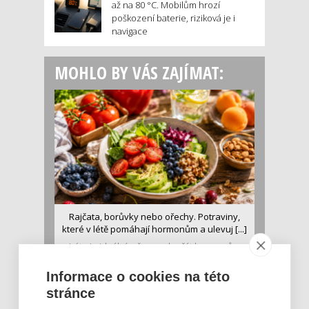
až na 80 °C. Mobilům hrozí
poškození baterie, riziková je i
navigace
MOHLO BY VÁS ZAJÍMAT:
Rajčata, borůvky nebo ořechy. Potraviny,
které v létě pomáhají hormonům a ulevuj [...]
Léto je ideálním časem dopřát hormonům
malý restart. Čerstvé ovoce, zelenina nebo
luštěniny jsou práv...
Informace o cookies na této
stránce