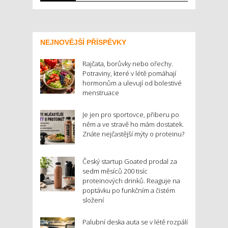
NEJNOVĚJŠÍ PŘÍSPĚVKY
Rajčata, borůvky nebo ořechy.
Potraviny, které v létě pomáhají
hormonům a ulevují od bolestivé
menstruace
Je jen pro sportovce, přiberu po
něm a ve stravě ho mám dostatek.
Znáte nejčastější mýty o proteinu?
Český startup Goated prodal za
sedm měsíců 200 tisíc
proteinových drinků. Reaguje na
poptávku po funkčním a čistém
složení
Palubní deska auta se v létě rozpálí