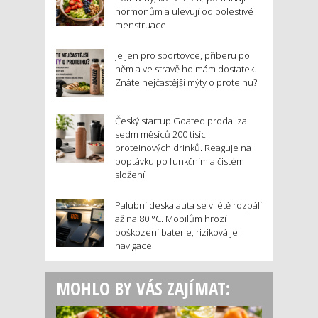
hormonům a ulevují od bolestivé
menstruace
Je jen pro sportovce, přiberu po
něm a ve stravě ho mám dostatek.
Znáte nejčastější mýty o proteinu?
Český startup Goated prodal za
sedm měsíců 200 tisíc
proteinových drinků. Reaguje na
poptávku po funkčním a čistém
složení
Palubní deska auta se v létě rozpálí
až na 80 °C. Mobilům hrozí
poškození baterie, riziková je i
navigace
MOHLO BY VÁS ZAJÍMAT: