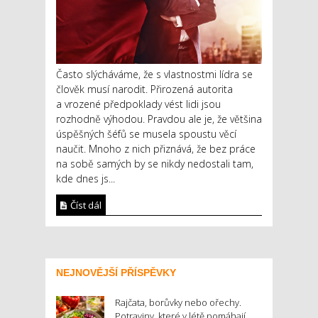
Často slýcháváme, že s vlastnostmi lídra se
člověk musí narodit. Přirozená autorita
a vrozené předpoklady vést lidi jsou
rozhodně výhodou. Pravdou ale je, že většina
úspěšných šéfů se musela spoustu věcí
naučit. Mnoho z nich přiznává, že bez práce
na sobě samých by se nikdy nedostali tam,
kde dnes js...
Číst dál
NEJNOVĚJŠÍ PŘÍSPĚVKY
Rajčata, borůvky nebo ořechy.
Potraviny, které v létě pomáhají