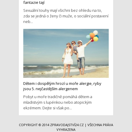
fantazie tají
Sexuální touhy mají všichni bez ohledu na to,
zda se jedná o ženy či muže, o sociální postavení
neb...
Dětem i dospělým hrozí u moře alergie, ryby
jsou 5. nejčastějším alergenem
Pobyt u moře tradičně pomáhá dětem a
mladistvým s lupénkou nebo atopickým
ekzémem. Dejte si však po...
COPYRIGHT © 2014
ZPRAVODAJSTVÍ24.CZ
| VŠECHNA PRÁVA
VYHRAZENA