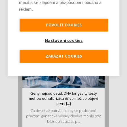
médií a ke zlepšení a přizpůsobení obsahu a
Je jen pro sportovce, přiberu po něm a ve
reklam.
stravě ho mám dostatek. Znáte nejčastějš [...]
Pojem protein již nějakou dobu rezonuje
v oblasti zdraví, výživy i dlouhověkosti. Přesto
POVOLIT COOKIES
se o ně...
Nastavení cookies
ZAKÁZAT COOKIES
Geny nejsou osud. DNA longevity testy
mohou odhalit rizika dříve, než se objeví
první [...]
Za deset až patnáct let by se podrobné
přečtení genetické výbavy člověka mohlo stát
běžnou součástí p...