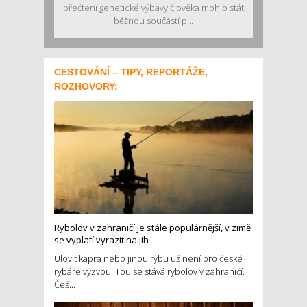
přečtení genetické výbavy člověka mohlo stát
běžnou součástí p...
CESTOVÁNÍ – TIPY, REPORTÁŽE,
ROZHOVORY:
Rybolov v zahraničí je stále populárnější, v zimě
se vyplatí vyrazit na jih
Ulovit kapra nebo jinou rybu už není pro české
rybáře výzvou. Tou se stává rybolov v zahraničí.
Češ...