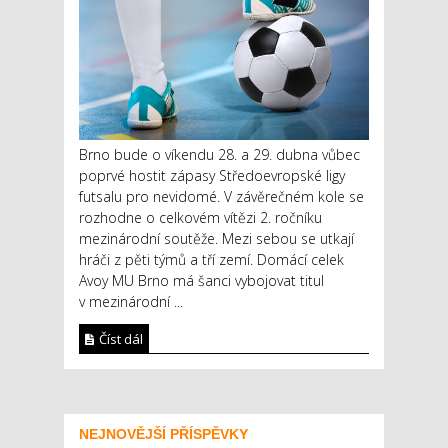
Brno bude o víkendu 28. a 29. dubna vůbec
poprvé hostit zápasy Středoevropské ligy
futsalu pro nevidomé. V závěrečném kole se
rozhodne o celkovém vítězi 2. ročníku
mezinárodní soutěže. Mezi sebou se utkají
hráči z pěti týmů a tří zemí. Domácí celek
Avoy MU Brno má šanci vybojovat titul
v mezinárodní ...
Číst dál
NEJNOVĚJŠÍ PŘÍSPĚVKY