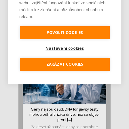
webu, zajištění fungování funkcí ze sociálních
médií a ke zlepšení a přizpůsobení obsahu a
reklam.
Je jen pro sportovce, přiberu po něm a ve
stravě ho mám dostatek. Znáte nejčastějš [...]
POVOLIT COOKIES
Pojem protein již nějakou dobu rezonuje
v oblasti zdraví, výživy i dlouhověkosti. Přesto
se o ně...
Nastavení cookies
ZAKÁZAT COOKIES
Geny nejsou osud. DNA longevity testy
mohou odhalit rizika dříve, než se objeví
první [...]
Za deset až patnáct let by se podrobné