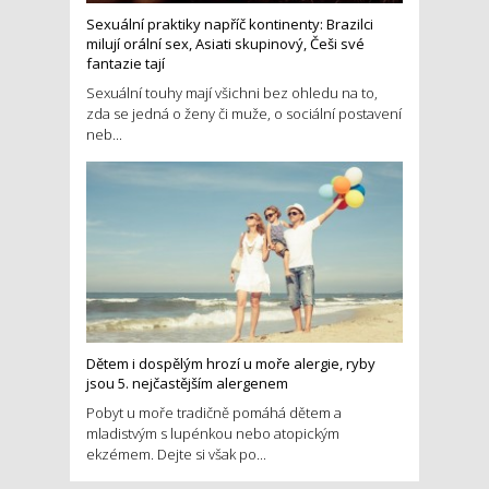
Sexuální praktiky napříč kontinenty: Brazilci
milují orální sex, Asiati skupinový, Češi své
fantazie tají
Sexuální touhy mají všichni bez ohledu na to,
zda se jedná o ženy či muže, o sociální postavení
neb...
Dětem i dospělým hrozí u moře alergie, ryby
jsou 5. nejčastějším alergenem
Pobyt u moře tradičně pomáhá dětem a
mladistvým s lupénkou nebo atopickým
ekzémem. Dejte si však po...