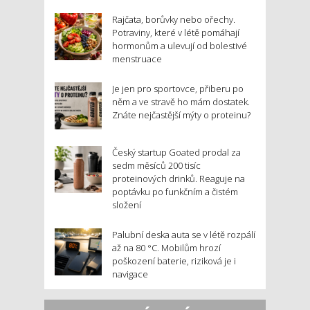
Rajčata, borůvky nebo ořechy.
Potraviny, které v létě pomáhají
hormonům a ulevují od bolestivé
menstruace
Je jen pro sportovce, přiberu po
něm a ve stravě ho mám dostatek.
Znáte nejčastější mýty o proteinu?
Český startup Goated prodal za
sedm měsíců 200 tisíc
proteinových drinků. Reaguje na
poptávku po funkčním a čistém
složení
Palubní deska auta se v létě rozpálí
až na 80 °C. Mobilům hrozí
poškození baterie, riziková je i
navigace