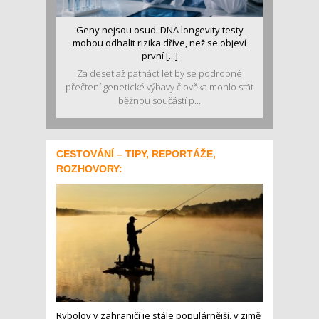
Geny nejsou osud. DNA longevity testy
mohou odhalit rizika dříve, než se objeví
první [...]
Za deset až patnáct let by se podrobné
přečtení genetické výbavy člověka mohlo stát
běžnou součástí p...
CESTOVÁNÍ – TIPY, REPORTÁŽE,
ROZHOVORY:
Rybolov v zahraničí je stále populárnější, v zimě