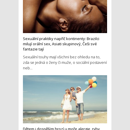
Sexuální praktiky napříč kontinenty: Brazilci
milují orální sex, Asiati skupinový, Češi své
fantazie tají
Sexuální touhy mají všichni bez ohledu na to,
zda se jedná o ženy či muže, o sociální postavení
neb...
Dětem i dospělým hrozí u moře alergie, ryby