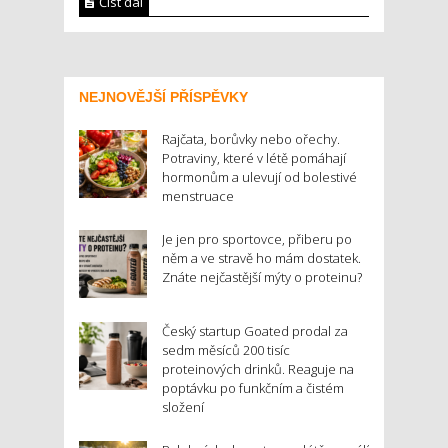
Číst dál
NEJNOVĚJŠÍ PŘÍSPĚVKY
Rajčata, borůvky nebo ořechy.
Potraviny, které v létě pomáhají
hormonům a ulevují od bolestivé
menstruace
Je jen pro sportovce, přiberu po
něm a ve stravě ho mám dostatek.
Znáte nejčastější mýty o proteinu?
Český startup Goated prodal za
sedm měsíců 200 tisíc
proteinových drinků. Reaguje na
poptávku po funkčním a čistém
složení