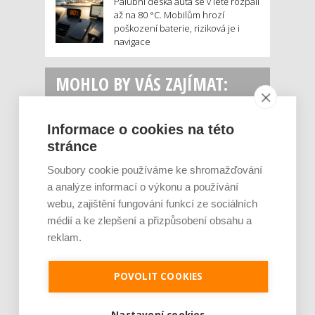
Palubní deska auta se v létě rozpálí
až na 80 °C. Mobilům hrozí
poškození baterie, riziková je i
navigace
MOHLO BY VÁS ZAJÍMAT:
Informace o cookies na této
stránce
Soubory cookie používáme ke shromažďování
a analýze informací o výkonu a používání
webu, zajištění fungování funkcí ze sociálních
médií a ke zlepšení a přizpůsobení obsahu a
Rajčata, borůvky nebo ořechy. Potraviny,
reklam.
které v létě pomáhají hormonům a ulevuj [...]
Léto je ideálním časem dopřát hormonům
malý restart. Čerstvé ovoce, zelenina nebo
POVOLIT COOKIES
luštěniny jsou práv...
Nastavení cookies