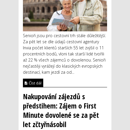
Senioři jsou pro cestovní trh stále důležitější.
Za pět let se dle údajů cestovní agentury
Invia počet klientů starších 55 let zvýšil o 11
procentních bodů, vloni tak starší lidé tvořili
až 22 % všech zájemců o dovolenou. Senioři
nejčastěji vyrážejí do klasických evropských
destinací, kam jezdí za od...
Číst dál
Nakupování zájezdů s
předstihem: Zájem o First
Minute dovolené se za pět
let zčtyřnásobil