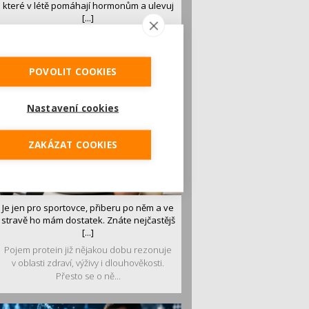
které v létě pomáhají hormonům a ulevuj
[...]
Léto je ideálním časem dopřát hormonům
malý restart. Čerstvé ovoce, zelenina nebo
luštěniny jsou práv...
POVOLIT COOKIES
Nastavení cookies
ZAKÁZAT COOKIES
Je jen pro sportovce, přiberu po něm a ve
stravě ho mám dostatek. Znáte nejčastějš
[...]
Pojem protein již nějakou dobu rezonuje
v oblasti zdraví, výživy i dlouhověkosti.
Přesto se o ně...