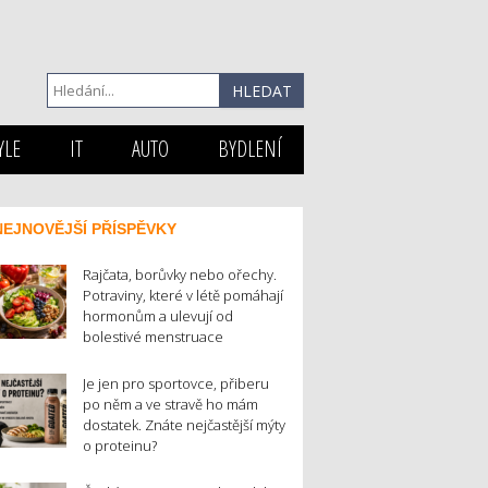
YLE
IT
AUTO
BYDLENÍ
NEJNOVĚJŠÍ PŘÍSPĚVKY
Rajčata, borůvky nebo ořechy.
Potraviny, které v létě pomáhají
hormonům a ulevují od
bolestivé menstruace
Je jen pro sportovce, přiberu
po něm a ve stravě ho mám
dostatek. Znáte nejčastější mýty
o proteinu?