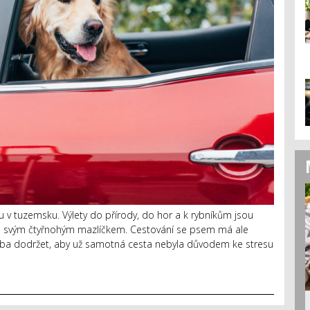
u v tuzemsku. Výlety do přírody, do hor a k rybníkům jsou
i se svým čtyřnohým mazlíčkem. Cestování se psem má ale
třeba dodržet, aby už samotná cesta nebyla důvodem ke stresu