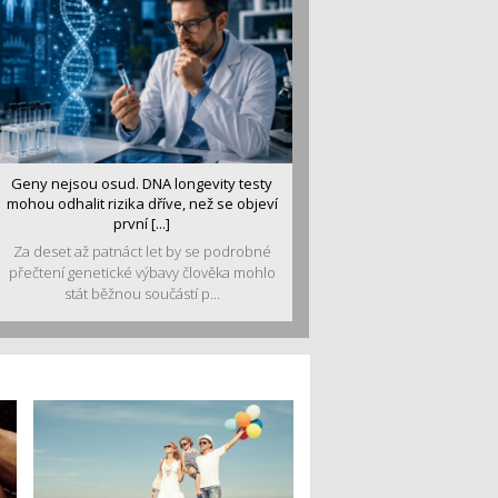
Geny nejsou osud. DNA longevity testy
mohou odhalit rizika dříve, než se objeví
první [...]
Za deset až patnáct let by se podrobné
přečtení genetické výbavy člověka mohlo
stát běžnou součástí p...