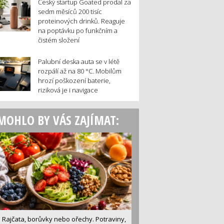
Český startup Goated prodal za
sedm měsíců 200 tisíc
proteinových drinků. Reaguje
na poptávku po funkčním a
čistém složení
Palubní deska auta se v létě
rozpálí až na 80 °C. Mobilům
hrozí poškození baterie,
riziková je i navigace
MOHLO BY VÁS ZAJÍMAT:
Rajčata, borůvky nebo ořechy. Potraviny,