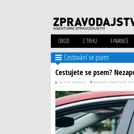
ÚVOD
Z TRHU
FINANCE
Cestování se psem
Cestujete se psem? Nezapo
AUTOR: REDAKCE
RUBRIKA: PRAKTICKÉ TIP