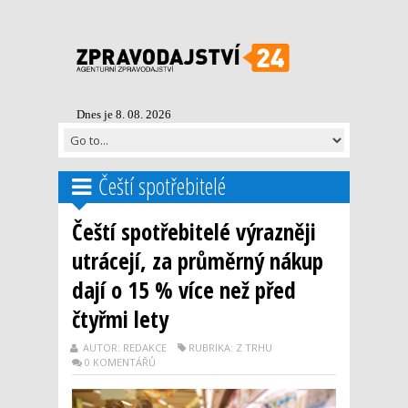
Dnes je 8. 08. 2026
Čeští spotřebitelé
Čeští spotřebitelé výrazněji
utrácejí, za průměrný nákup
dají o 15 % více než před
čtyřmi lety
AUTOR: REDAKCE
RUBRIKA: Z TRHU
0 KOMENTÁŘŮ