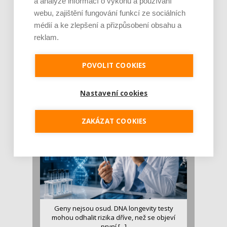
a analýze informací o výkonu a používání
webu, zajištění fungování funkcí ze sociálních
médií a ke zlepšení a přizpůsobení obsahu a
reklam.
Je jen pro sportovce, přiberu po něm a ve
stravě ho mám dostatek. Znáte nejčastějš [...]
POVOLIT COOKIES
Pojem protein již nějakou dobu rezonuje
v oblasti zdraví, výživy i dlouhověkosti. Přesto
Nastavení cookies
se o ně...
ZAKÁZAT COOKIES
Geny nejsou osud. DNA longevity testy
mohou odhalit rizika dříve, než se objeví
první [...]