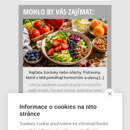
MOHLO BY VÁS ZAJÍMAT:
Rajčata, borůvky nebo ořechy. Potraviny,
které v létě pomáhají hormonům a ulevuj [...]
Léto je ideálním časem dopřát hormonům
malý restart. Čerstvé ovoce, zelenina nebo
luštěniny jsou práv...
Informace o cookies na této
stránce
Soubory cookie používáme ke shromažďování