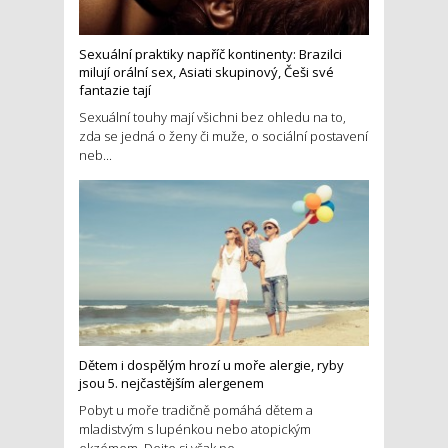
Sexuální praktiky napříč kontinenty: Brazilci
milují orální sex, Asiati skupinový, Češi své
fantazie tají
Sexuální touhy mají všichni bez ohledu na to,
zda se jedná o ženy či muže, o sociální postavení
neb...
Dětem i dospělým hrozí u moře alergie, ryby
jsou 5. nejčastějším alergenem
Pobyt u moře tradičně pomáhá dětem a
mladistvým s lupénkou nebo atopickým