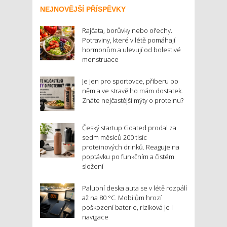
NEJNOVĚJŠÍ PŘÍSPĚVKY
Rajčata, borůvky nebo ořechy.
Potraviny, které v létě pomáhají
hormonům a ulevují od bolestivé
menstruace
Je jen pro sportovce, přiberu po
něm a ve stravě ho mám dostatek.
Znáte nejčastější mýty o proteinu?
Český startup Goated prodal za
sedm měsíců 200 tisíc
proteinových drinků. Reaguje na
poptávku po funkčním a čistém
složení
Palubní deska auta se v létě rozpálí
až na 80 °C. Mobilům hrozí
poškození baterie, riziková je i
navigace