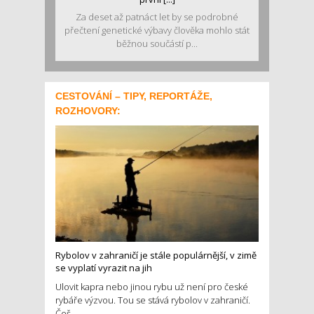
Za deset až patnáct let by se podrobné
přečtení genetické výbavy člověka mohlo stát
běžnou součástí p...
CESTOVÁNÍ – TIPY, REPORTÁŽE,
ROZHOVORY:
Rybolov v zahraničí je stále populárnější, v zimě
se vyplatí vyrazit na jih
Ulovit kapra nebo jinou rybu už není pro české
rybáře výzvou. Tou se stává rybolov v zahraničí.
Češ...