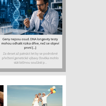
Geny nejsou osud. DNA longevity testy
mohou odhalit rizika dříve, než se objeví
první [...]
Za deset až patnáct let by se podrobné
přečtení genetické výbavy člověka mohlo
stát běžnou součástí p...