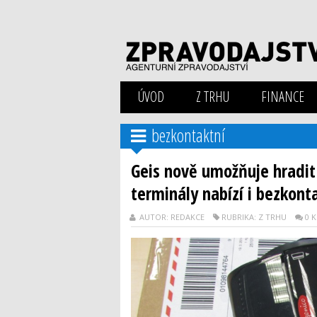
ÚVOD
Z TRHU
FINANCE
bezkontaktní
Geis nově umožňuje hradit 
terminály nabízí i bezkont
AUTOR: REDAKCE
RUBRIKA: Z TRHU
0 