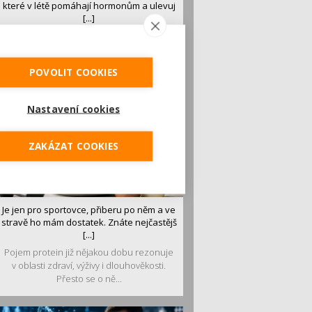
které v létě pomáhají hormonům a ulevuj
[...]
Léto je ideálním časem dopřát hormonům
malý restart. Čerstvé ovoce, zelenina nebo
luštěniny jsou práv...
POVOLIT COOKIES
Nastavení cookies
ZAKÁZAT COOKIES
Je jen pro sportovce, přiberu po něm a ve
stravě ho mám dostatek. Znáte nejčastějš
[...]
Pojem protein již nějakou dobu rezonuje
v oblasti zdraví, výživy i dlouhověkosti.
Přesto se o ně...