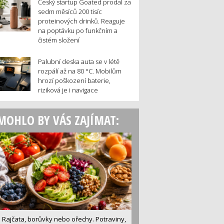
Český startup Goated prodal za
sedm měsíců 200 tisíc
proteinových drinků. Reaguje
na poptávku po funkčním a
čistém složení
Palubní deska auta se v létě
rozpálí až na 80 °C. Mobilům
hrozí poškození baterie,
riziková je i navigace
MOHLO BY VÁS ZAJÍMAT:
Rajčata, borůvky nebo ořechy. Potraviny,