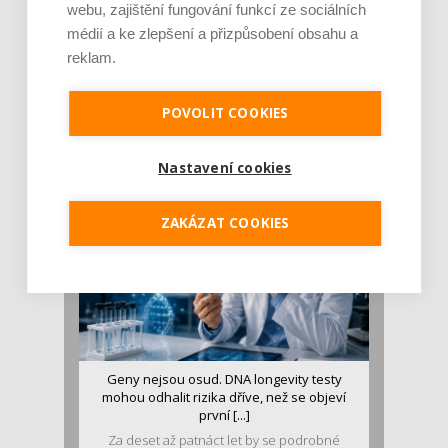
webu, zajištění fungování funkcí ze sociálních
médií a ke zlepšení a přizpůsobení obsahu a
reklam.
Je jen pro sportovce, přiberu po něm a ve
stravě ho mám dostatek. Znáte nejčastějš [...]
POVOLIT COOKIES
Pojem protein již nějakou dobu rezonuje
v oblasti zdraví, výživy i dlouhověkosti. Přesto
se o ně...
Nastavení cookies
ZAKÁZAT COOKIES
Geny nejsou osud. DNA longevity testy
mohou odhalit rizika dříve, než se objeví
první [...]
Za deset až patnáct let by se podrobné