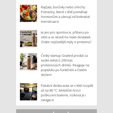
Rajčata, borůvky nebo ořechy.
Potraviny, které v létě pomáhají
hormonům a ulevují od bolestivé
menstruace
Je jen pro sportovce, přiberu po
něm a ve stravě ho mám dostatek.
Znáte nejčastější mýty o proteinu?
Český startup Goated prodal za
sedm měsíců 200 tisíc
proteinových drinků. Reaguje na
poptávku po funkčním a čistém
složení
Palubní deska auta se v létě rozpálí
až na 80 °C. Mobilům hrozí
poškození baterie, riziková je i
navigace