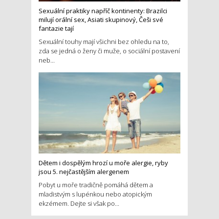
Sexuální praktiky napříč kontinenty: Brazilci
milují orální sex, Asiati skupinový, Češi své
fantazie tají
Sexuální touhy mají všichni bez ohledu na to,
zda se jedná o ženy či muže, o sociální postavení
neb...
Dětem i dospělým hrozí u moře alergie, ryby
jsou 5. nejčastějším alergenem
Pobyt u moře tradičně pomáhá dětem a
mladistvým s lupénkou nebo atopickým
ekzémem. Dejte si však po...