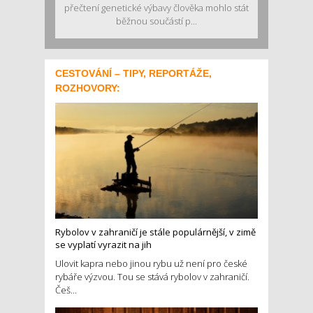
přečtení genetické výbavy člověka mohlo stát
běžnou součástí p...
CESTOVÁNÍ – TIPY, REPORTÁŽE,
ROZHOVORY:
Rybolov v zahraničí je stále populárnější, v zimě
se vyplatí vyrazit na jih
Ulovit kapra nebo jinou rybu už není pro české
rybáře výzvou. Tou se stává rybolov v zahraničí.
Češ...