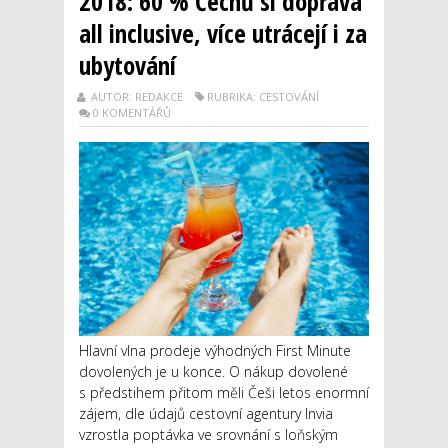
2018: 60 % Čechů si dopřává
all inclusive, více utrácejí i za
ubytování
AUTOR: REDAKCE
RUBRIKA: CESTOVÁNÍ
0 KOMENTÁŘŮ
Hlavní vlna prodeje výhodných First Minute
dovolených je u konce. O nákup dovolené
s předstihem přitom měli Češi letos enormní
zájem, dle údajů cestovní agentury Invia
vzrostla poptávka ve srovnání s loňským