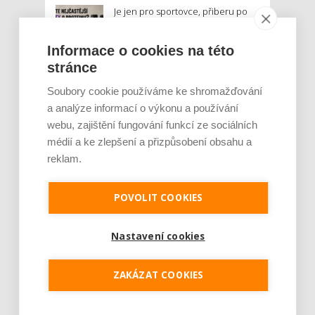
Je jen pro sportovce, přiberu po
něm a ve stravě ho mám dostatek.
Znáte nejčastější mýty o proteinu?
Informace o cookies na této
stránce
Český startup Goated prodal za
sedm měsíců 200 tisíc
Soubory cookie používáme ke shromažďování
proteinových drinků. Reaguje na
a analýze informací o výkonu a používání
poptávku po funkčním a čistém
webu, zajištění fungování funkcí ze sociálních
složení
médií a ke zlepšení a přizpůsobení obsahu a
reklam.
Palubní deska auta se v létě rozpálí
až na 80 °C. Mobilům hrozí
poškození baterie, riziková je i
POVOLIT COOKIES
navigace
Nastavení cookies
MOHLO BY VÁS ZAJÍMAT:
ZAKÁZAT COOKIES