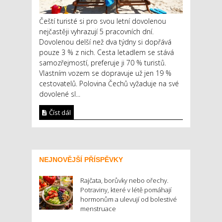
Čeští turisté si pro svou letní dovolenou
nejčastěji vyhrazují 5 pracovních dní.
Dovolenou delší než dva týdny si dopřává
pouze 3 % z nich. Cesta letadlem se stává
samozřejmostí, preferuje ji 70 % turistů.
Vlastním vozem se dopravuje už jen 19 %
cestovatelů. Polovina Čechů vyžaduje na své
dovolené sl...
Číst dál
NEJNOVĚJŠÍ PŘÍSPĚVKY
Rajčata, borůvky nebo ořechy.
Potraviny, které v létě pomáhají
hormonům a ulevují od bolestivé
menstruace