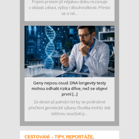
Pojem protein již nějakou dobu rezonuje
v oblasti zdraví, výživy i dlouhověkosti. Přesto
se o ně...
Geny nejsou osud. DNA longevity testy
mohou odhalit rizika dříve, než se objeví
první [...]
Za deset až patnáct let by se podrobné
přečtení genetické výbavy člověka mohlo stát
běžnou součástí p...
CESTOVÁNÍ – TIPY, REPORTÁŽE,