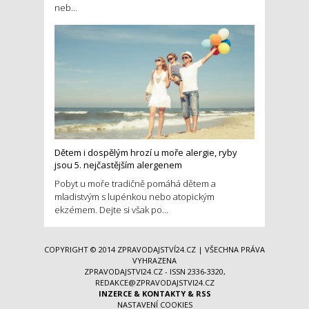
neb...
Dětem i dospělým hrozí u moře alergie, ryby
jsou 5. nejčastějším alergenem
Pobyt u moře tradičně pomáhá dětem a
mladistvým s lupénkou nebo atopickým
ekzémem. Dejte si však po...
COPYRIGHT © 2014
ZPRAVODAJSTVÍ24.CZ
| VŠECHNA PRÁVA
VYHRAZENA
ZPRAVODAJSTVI24.CZ - ISSN 2336-3320,
REDAKCE@ZPRAVODAJSTVI24.CZ
INZERCE
&
KONTAKTY
&
RSS
NASTAVENÍ COOKIES