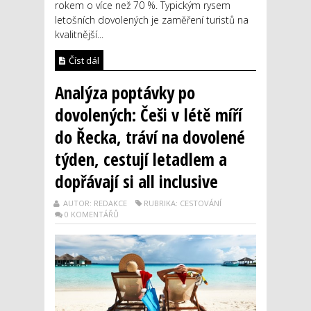
rokem o více než 70 %. Typickým rysem
letošních dovolených je zaměření turistů na
kvalitnější...
Číst dál
Analýza poptávky po
dovolených: Češi v létě míří
do Řecka, tráví na dovolené
týden, cestují letadlem a
dopřávají si all inclusive
AUTOR: REDAKCE
RUBRIKA: CESTOVÁNÍ
0 KOMENTÁŘŮ