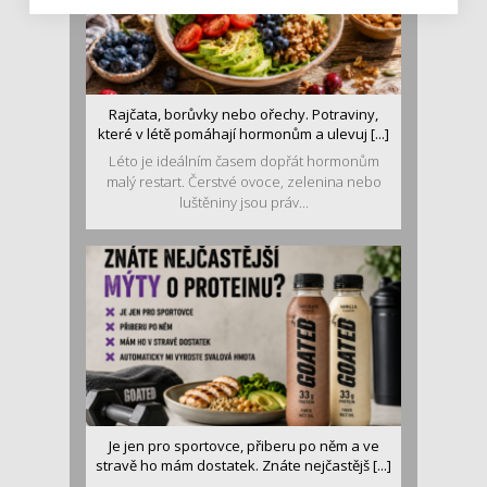
Rajčata, borůvky nebo ořechy. Potraviny,
které v létě pomáhají hormonům a ulevuj [...]
Léto je ideálním časem dopřát hormonům
malý restart. Čerstvé ovoce, zelenina nebo
luštěniny jsou práv...
Je jen pro sportovce, přiberu po něm a ve
stravě ho mám dostatek. Znáte nejčastějš [...]