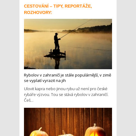
CESTOVÁNÍ – TIPY, REPORTÁŽE,
ROZHOVORY:
Rybolov v zahraničí je stále populárnější, v zimě
se vyplatí vyrazit na jih
Ulovit kapra nebo jinou rybu už není pro české
rybáře výzvou. Tou se stává rybolov v zahraničí.
Češ...