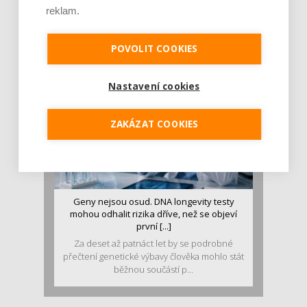
stravě ho mám dostatek. Znáte nejčastějš [...]
reklam.
Pojem protein již nějakou dobu rezonuje
v oblasti zdraví, výživy i dlouhověkosti. Přesto
se o ně...
POVOLIT COOKIES
Nastavení cookies
ZAKÁZAT COOKIES
Geny nejsou osud. DNA longevity testy
mohou odhalit rizika dříve, než se objeví
první [...]
Za deset až patnáct let by se podrobné
přečtení genetické výbavy člověka mohlo stát
běžnou součástí p...