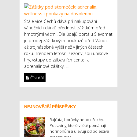
Stále více Čechů dává při nakupování
vánočních dárků přednost zážitkům před
hmotnými věcmi. Dle údajů portálu Slevomat
je prodej zážitkových poukazů před Vánoci
až trojnásobně vyšší než v jiných částech
roku. Trendem letošní sezony jsou únikové
hry, vstupy do zábavních center a
adrenalinové zážitky. ...
Číst dál
NEJNOVĚJŠÍ PŘÍSPĚVKY
Rajčata, borůvky nebo ořechy.
Potraviny, které v létě pomáhají
hormonům a ulevují od bolestivé
menstruace