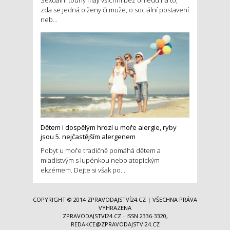
zda se jedná o ženy či muže, o sociální postavení
neb...
Dětem i dospělým hrozí u moře alergie, ryby
jsou 5. nejčastějším alergenem
Pobyt u moře tradičně pomáhá dětem a
mladistvým s lupénkou nebo atopickým
ekzémem. Dejte si však po...
COPYRIGHT © 2014
ZPRAVODAJSTVÍ24.CZ
| VŠECHNA PRÁVA
VYHRAZENA
ZPRAVODAJSTVI24.CZ - ISSN 2336-3320,
REDAKCE@ZPRAVODAJSTVI24.CZ