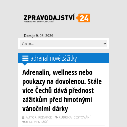
Dnes je 9. 08. 2026
adrenalinové zážitky
Adrenalin, wellness nebo
poukazy na dovolenou. Stále
více Čechů dává přednost
zážitkům před hmotnými
vánočními dárky
AUTOR: REDAKCE
RUBRIKA: CESTOVÁNÍ
0 KOMENTÁŘŮ