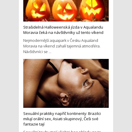
Strašidelná Halloweenská jízda v Aqualandu
Moravia čeká na návštěvníky už tento víkend
Nejmodernější aquapark v Česku Aqualand
Moravia na víkend zahalí tajemná atmosféra.
Návštěvníci se ...
Sexuální praktiky napříč kontinenty: Brazilci
milují orální sex, Asiati skupinový, Češi své
fantazie tají
Sexuální touhy mají všichni bez ohledu na to,