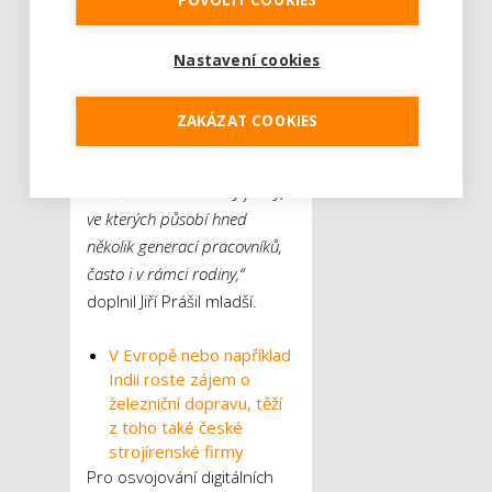
POVOLIT COOKIES
v tomto ohledu
nadstandardní vazby uvnitř
Nastavení cookies
pracovního kolektivu. Z této
skutečnosti mohou nejen nyní,
ZAKÁZAT COOKIES
ale i v budoucnu profitovat
například generační
zaměstnavatelé – tedy firmy,
ve kterých působí hned
několik generací pracovníků,
často i v rámci rodiny,“
doplnil Jiří Prášil mladší.
V Evropě nebo například
Indii roste zájem o
železniční dopravu, těží
z toho také české
strojírenské firmy
Pro osvojování digitálních