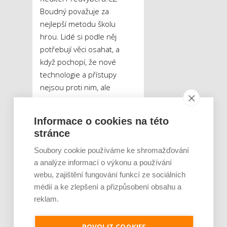
Boudný považuje za
nejlepší metodu školu
hrou. Lidé si podle něj
potřebují věci osahat, a
když pochopí, že nové
technologie a přístupy
nejsou proti nim, ale
naopak jim pomáhají,
vstřebají je velmi snadno.
Informace o cookies na této
K tomu je třeba, aby se
stránce
nestyděli přiznat, že něco
neumějí, ani by je kvůli
Soubory cookie používáme ke shromažďování
a analýze informací o výkonu a používání
tomu ostatní neměli stavět
webu, zajištění fungování funkcí ze sociálních
do kouta. Ve funkčním
médií a ke zlepšení a přizpůsobení obsahu a
týmu se pak jeden
reklam.
zaměstnanec učí od
druhého.
„Značně
nápomocné mohou být