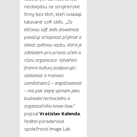
neobejdou se strojírenské
firmy bez těch, kteří ovládají
takzvané soft skills.
„Za
klíčovou soft skills dovednost
považuji schopnost přijímat a
dávat zpětnou vazbu, která je
základem pro proces učení a
růstu organizace. Vytváření
firemní kultury podporující
oddanost a motivaci
zaměstnanců – angažovanost
– má pak stejný význam jako
budování technického a
organizačního know-how,“
popsal
Vratislav Kalenda
,
ředitel poradenské
společnosti Image Lab.