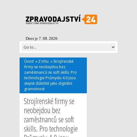
Dnes je 7. 08. 2026
Úvod
»
Z trhu
»
Strojírenské
firmy se neobejdou bez
zaměstnanců se soft skills. Pro
technologie Průmyslu 4.0 jsou
stejně důležité jako digitální
gramotnost
Strojírenské firmy se
neobejdou bez
zaměstnanců se soft
skills. Pro technologie