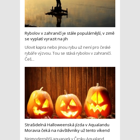
Rybolov v zahraničí je stále populárnější, v zimě
se vyplatí vyrazit na jih
Ulovit kapra nebo jinou rybu už není pro české
rybáře výzvou. Tou se stává rybolov v zahraničí.
Češ...
Strašidelná Halloweenská jízda v Aqualandu
Moravia čeká na návštěvníky už tento víkend
Nejmodernější aquapark v Česku Aqualand