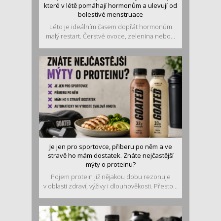
které v létě pomáhají hormonům a ulevují od
bolestivé menstruace
Léto je ideálním časem dopřát hormonům
malý restart. Čerstvé ovoce, zelenina nebo...
Je jen pro sportovce, přiberu po něm a ve
stravě ho mám dostatek. Znáte nejčastější
mýty o proteinu?
Pojem protein již nějakou dobu rezonuje
v oblasti zdraví, výživy i dlouhověkosti. Přesto...