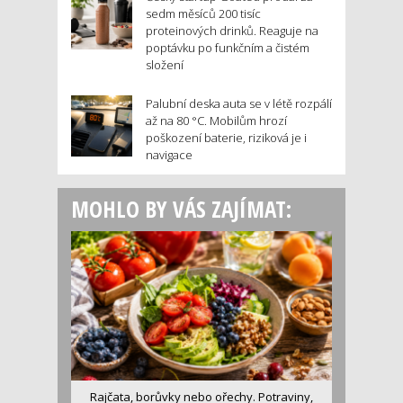
sedm měsíců 200 tisíc
proteinových drinků. Reaguje na
poptávku po funkčním a čistém
složení
Palubní deska auta se v létě rozpálí
až na 80 °C. Mobilům hrozí
poškození baterie, riziková je i
navigace
MOHLO BY VÁS ZAJÍMAT:
Rajčata, borůvky nebo ořechy. Potraviny,