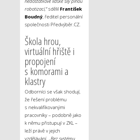
nedostatkové lidské síly plnou
robotizací,“
sdělil
František
Boudný
, ředitel personální
společnosti Předvýběr.CZ.
Škola hrou,
virtuální hřiště i
propojení
s komorami a
klastry
Odborníci se však shodují,
že řešení problému
s nekvalifikovanými
pracovníky – podobně jako
k němu přistupují v ZKL –
leží právě v jejich
vzdělávání.
„Bez systému