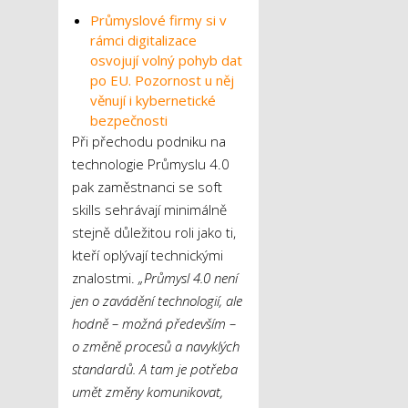
Průmyslové firmy si v
rámci digitalizace
osvojují volný pohyb dat
po EU. Pozornost u něj
věnují i kybernetické
bezpečnosti
Při přechodu podniku na
technologie Průmyslu 4.0
pak zaměstnanci se soft
skills sehrávají minimálně
stejně důležitou roli jako ti,
kteří oplývají technickými
znalostmi.
„Průmysl 4.0 není
jen o zavádění technologií, ale
hodně – možná především –
o změně procesů a navyklých
standardů. A tam je potřeba
umět změny komunikovat,