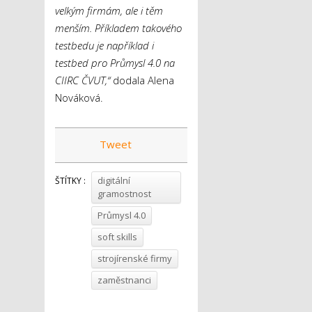
velkým firmám, ale i těm
menším. Příkladem takového
testbedu je například i
testbed pro Průmysl 4.0 na
CIIRC ČVUT,“
dodala Alena
Nováková.
Tweet
digitální
ŠTÍTKY :
gramostnost
Průmysl 4.0
soft skills
strojírenské firmy
zaměstnanci