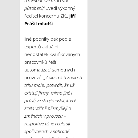
rozvinout své pracovní
působení,“
uvedl výkonný
ředitel koncernu ZKL
Jiří
Prášil mladší
.
Jiné podniky pak podle
expertů aktuální
nedostatek kvalifikovaných
pracovníků řeší
automatizací samotných
provozů
. „Z vlastních znalostí
trhu mohu potvrdit, že už
existují firmy, mimo jiné i
právě ve strojírenství, které
zcela vážně přemýšlejí o
změnách v provozu –
respektive už je realizují –
spočívajících v náhradě