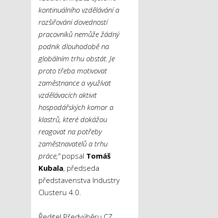
kontinuálního vzdělávání a
rozšiřování dovedností
pracovníků nemůže žádný
podnik dlouhodobě na
globálním trhu obstát. Je
proto třeba motivovat
zaměstnance a využívat
vzdělávacích aktivit
hospodářských komor a
klastrů, které dokážou
reagovat na potřeby
zaměstnavatelů a trhu
práce,“
popsal
Tomáš
Kubala
, předseda
představenstva Industry
Clusteru 4.0.
Ředitel Předvýběru.CZ