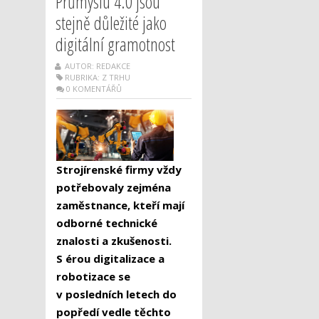
Průmyslu 4.0 jsou
stejně důležité jako
digitální gramotnost
AUTOR: REDAKCE
RUBRIKA:
Z TRHU
0 KOMENTÁŘŮ
Strojírenské firmy vždy
potřebovaly zejména
zaměstnance, kteří mají
odborné technické
znalosti a zkušenosti.
S érou digitalizace a
robotizace se
v posledních letech do
popředí vedle těchto