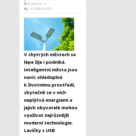
RUBRIKA:
IT
0 KOMENTÁŘŮ
V chytrých městech se
lépe žije i podniká.
Inteligentní města jsou
navíc ohleduplná
k životnímu prostředí,
zbytečně se v nich
neplýtvá energiemi a
jejich obyvatelé mohou
využívat nejrůznější
moderní technologie.
Lavičky s USB