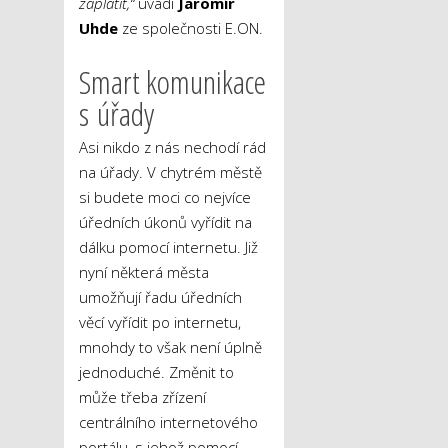
zaplatit,“
uvádí
Jaromír
Uhde
ze společnosti E.ON.
Smart komunikace
s úřady
Asi nikdo z nás nechodí rád
na úřady. V chytrém městě
si budete moci co nejvíce
úředních úkonů vyřídit na
dálku pomocí internetu. Již
nyní některá města
umožňují řadu úředních
věcí vyřídit po internetu,
mnohdy to však není úplně
jednoduché. Změnit to
může třeba zřízení
centrálního internetového
portálu, s jehož pomocí