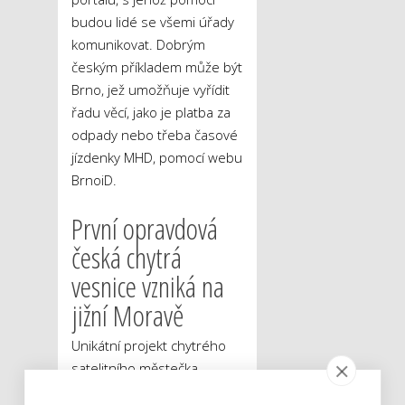
budou lidé se všemi úřady
komunikovat. Dobrým
českým příkladem může být
Brno, jež umožňuje vyřídit
řadu věcí, jako je platba za
odpady nebo třeba časové
jízdenky MHD, pomocí webu
BrnoiD.
První opravdová
česká chytrá
vesnice vzniká na
jižní Moravě
Unikátní projekt chytrého
satelitního městečka
buduje ve Starovicích