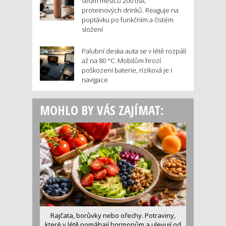
sedm měsíců 200 tisíc
proteinových drinků. Reaguje na
poptávku po funkčním a čistém
složení
Palubní deska auta se v létě rozpálí
až na 80 °C. Mobilům hrozí
poškození baterie, riziková je i
navigace
MOHLO BY VÁS ZAJÍMAT:
Rajčata, borůvky nebo ořechy. Potraviny,
které v létě pomáhají hormonům a ulevují od