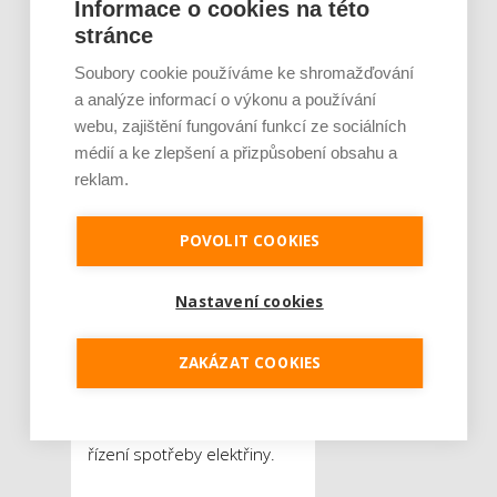
Informace o cookies na této
společnost Přemysl Veselý
stránce
Invest ve spolupráci se
společností E.ON.
Soubory cookie používáme ke shromažďování
Opravdová vesnice
a analýze informací o výkonu a používání
budoucnosti využívá chytré
webu, zajištění fungování funkcí ze sociálních
energetické sítě – smart
médií a ke zlepšení a přizpůsobení obsahu a
grids – a obnovitelné zdroje
reklam.
energie. Domy budou
vybaveny fotovoltaikou,
POVOLIT COOKIES
tepelnými čerpadly
a budou připraveny na
Nastavení cookies
instalaci wallboxu pro
dobíjení elektromobilů. Vše
ZAKÁZAT COOKIES
bude propojovat chytrá
energetická síť s datovými
přenosy pro monitoring a
řízení spotřeby elektřiny.