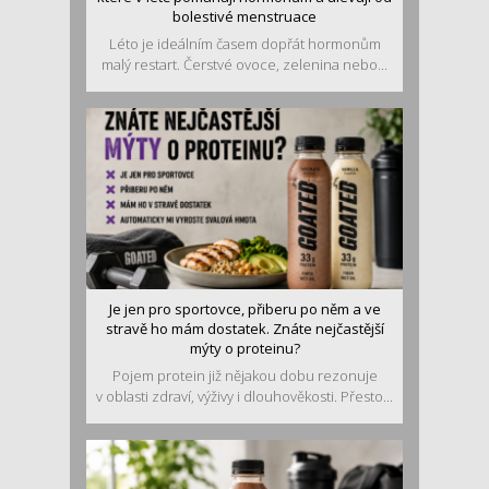
bolestivé menstruace
Léto je ideálním časem dopřát hormonům
malý restart. Čerstvé ovoce, zelenina nebo...
Je jen pro sportovce, přiberu po něm a ve
stravě ho mám dostatek. Znáte nejčastější
mýty o proteinu?
Pojem protein již nějakou dobu rezonuje
v oblasti zdraví, výživy i dlouhověkosti. Přesto...