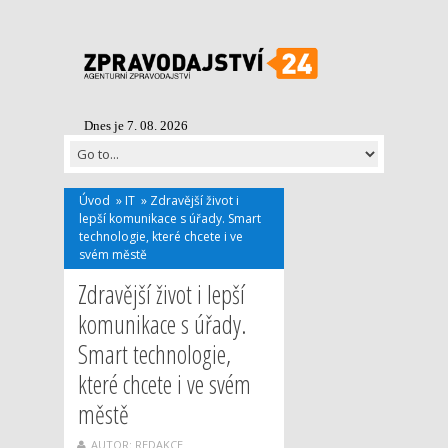
Dnes je 7. 08. 2026
Úvod
»
IT
»
Zdravější život i
lepší komunikace s úřady. Smart
technologie, které chcete i ve
svém městě
Zdravější život i lepší
komunikace s úřady.
Smart technologie,
které chcete i ve svém
městě
AUTOR: REDAKCE