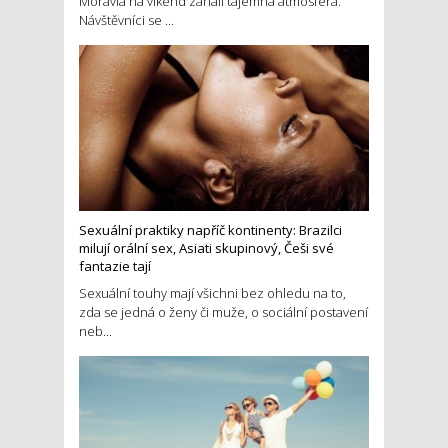
Moravia na víkend zahalí tajemná atmosféra.
Návštěvníci se ...
Sexuální praktiky napříč kontinenty: Brazilci
milují orální sex, Asiati skupinový, Češi své
fantazie tají
Sexuální touhy mají všichni bez ohledu na to,
zda se jedná o ženy či muže, o sociální postavení
neb...