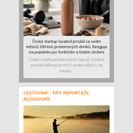
Český startup Goated prodal za sedm
měsíců 200 tisíc proteinových drinků. Reaguje
na poptávku po funkčním a čistém složení
Česká značka proteinových nápojů Goated
prodala během prvních sedmi měsíců od
vstupu...
CESTOVÁNÍ – TIPY, REPORTÁŽE,
ROZHOVORY: