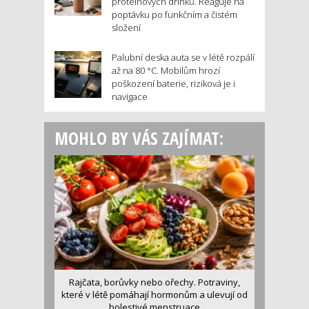
proteinových drinků. Reaguje na
poptávku po funkčním a čistém
složení
Palubní deska auta se v létě rozpálí
až na 80 °C. Mobilům hrozí
poškození baterie, riziková je i
navigace
MOHLO BY VÁS ZAJÍMAT:
Rajčata, borůvky nebo ořechy. Potraviny,
které v létě pomáhají hormonům a ulevují od
bolestivé menstruace