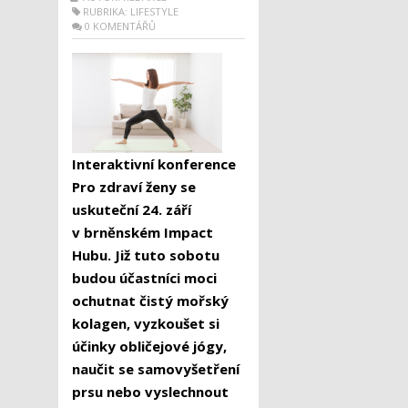
RUBRIKA:
LIFESTYLE
0 KOMENTÁŘŮ
Interaktivní konference
Pro zdraví ženy se
uskuteční 24. září
v brněnském Impact
Hubu. Již tuto sobotu
budou účastníci moci
ochutnat čistý mořský
kolagen, vyzkoušet si
účinky obličejové jógy,
naučit se samovyšetření
prsu nebo vyslechnout