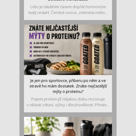
Léto je ideálním časem dopřát hormonům
malý restart. Čerstvé ovoce, zelenina nebo...
Je jen pro sportovce, přiberu po něm a ve
stravě ho mám dostatek. Znáte nejčastější
mýty o proteinu?
Pojem protein již nějakou dobu rezonuje
v oblasti zdraví, výživy i dlouhověkosti. Přesto...