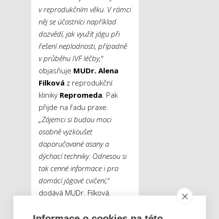
v reprodukčním věku. V rámci
něj se účastníci například
dozvědí, jak využít jógu při
řešení neplodnosti, případně
v průběhu IVF léčby,“
objasňuje
MUDr. Alena
Filková
z reprodukční
kliniky
Repromeda
. Pak
přijde na řadu praxe.
„Zájemci si budou moci
osobně vyzkoušet
doporučované asany a
dýchací techniky. Odnesou si
tak cenné informace i pro
domácí jógové cvičení,“
dodává MUDr. Filková.
Informace o cookies na této