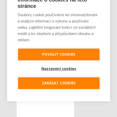
stránce
Celý program akce
Soubory cookie používáme ke shromažďování
naleznete
zde
, registraci
a analýze informací o výkonu a používání
provedete
tady
.
webu, zajištění fungování funkcí ze sociálních
médií a ke zlepšení a přizpůsobení obsahu a
reklam.
Tweet
POVOLIT COOKIES
akce
ŠTÍTKY :
Impact Hub
Nastavení cookies
Jóga
Pro zdraví ženy
ZAKÁZAT COOKIES
událost
žena
ženy