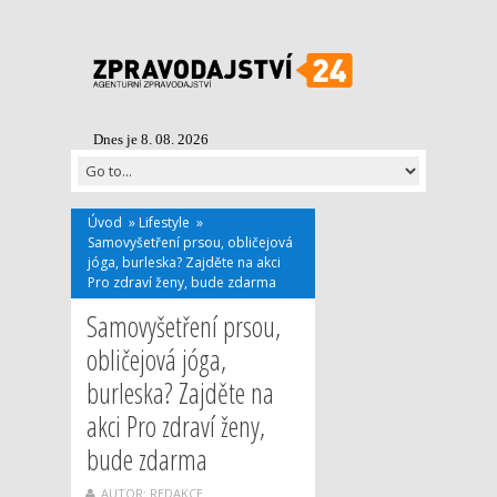
Dnes je 8. 08. 2026
Úvod
»
Lifestyle
»
Samovyšetření prsou, obličejová
jóga, burleska? Zajděte na akci
Pro zdraví ženy, bude zdarma
Samovyšetření prsou,
obličejová jóga,
burleska? Zajděte na
akci Pro zdraví ženy,
bude zdarma
AUTOR: REDAKCE